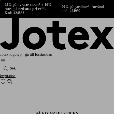
25% på dyraste varan* + 10%
20% på gardiner*. Använd
extra på nedsatta priser**.
kod: 424992
Kod: 424882
Jotex logotyp - gå till förstasidan
Meny
Sök
Inspiration
Gå till favoritmarkerade produkter
Gå till kundvagnen
SÅ FIXAR DU STILEN