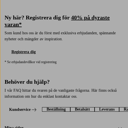
Ny här? Registrera dig för
40% på dyraste
varan*
Som kund hos oss är du först med exklusiva erbjudanden, spännande
nyheter och mängder av inspiration.
Registrera dig
* Se erbjudandevillkor vid registrering
Behöver du hjälp?
I vår FAQ hittar du svaren på de vanligaste frågorna. Här finns också
information om hur du enklast kontaktar oss.
Beställning
Betalsätt
Leverans
Ra
Kundservice
Mina sidor