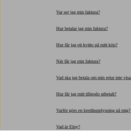
Var ser jag min faktura?
Hur betalar jag min faktura?
Hur får jag ett kvitto på mitt köp?
När får jag min faktura?
Vad ska jag betala om min retur inte visa
Hur får jag mitt tillgodo utbetalt?
Varför görs en kreditupplysning på mig?
Vad är Elpy?