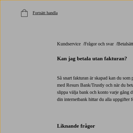
Fortsätt handla
Kundservice
Frågor och svar
Betalsät
Kan jag betala utan fakturan?
Så snart fakturan är skapad kan du som p
med Resurs Bank/Trustly och när du betal
slippa välja bank och konto varje gång du
din internetbank hittar du alla uppgifter
Liknande frågor