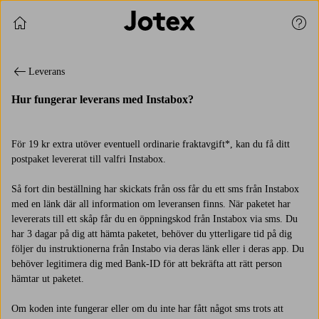
Fortsätt handla
Kund
Leverans
Hur fungerar leverans med Instabox?
För 19 kr extra utöver eventuell ordinarie fraktavgift*, kan du få ditt
postpaket levererat till valfri Instabox.
Så fort din beställning har skickats från oss får du ett sms från Instabox
med en länk där all information om leveransen finns. När paketet har
levererats till ett skåp får du en öppningskod från Instabox via sms. Du
har 3 dagar på dig att hämta paketet, behöver du ytterligare tid på dig
följer du instruktionerna från Instabo via deras länk eller i deras app. Du
behöver legitimera dig med Bank-ID för att bekräfta att rätt person
hämtar ut paketet.
Om koden inte fungerar eller om du inte har fått något sms trots att