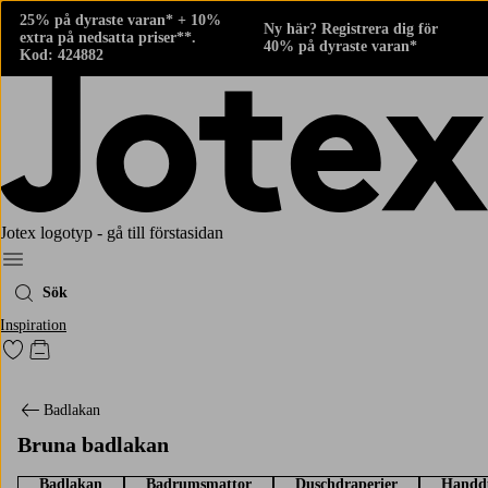
25% på dyraste varan* + 10%
Ny här? Registrera dig för
extra på nedsatta priser**.
40% på dyraste varan*
Kod: 424882
Jotex logotyp - gå till förstasidan
Meny
Sök
Inspiration
Gå till favoritmarkerade produkter
Gå till kundvagnen
Badlakan
Bruna badlakan
Badlakan
Badrumsmattor
Duschdraperier
Handd