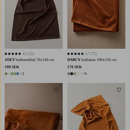
4,5
(32)
4,7
(75)
4,5 baserat på 32 st betyg
4,7 baserat på 75 st betyg
JOEY
badhandduk 70x140 cm
DARCY
badlakan 100x150 cm
199 SEK
179 SEK
+2
+6
7 färger
11 färger
Lägg till i favoriter
Lägg t