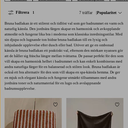
Filtrera
7 träffar
Sortera på:
Popularitet
1
Bruna badlakan är ett stilrent och tidlöst val som ger badrummet en varm och
naturlig känsla. Den jordnära färgen skapar en harmonisk och avkopplande
atmosfär och fungerar lika bra i moderna som klassiska inredningsstilar. Med
sin djupa och lugnande ton bidrar bruna badlakan till en lyxig och
inbjudande upplevelse efter dusch eller bad. Utöver att ge en ombonad
känsla är bruna badlakan ett praktiskt val, eftersom den mörkare nyansen gör
att de håller sig fräscha längre mellan tvättarna. De passar perfekt för den som
vill skapa en harmonisk helhet i badrummet och kan enkelt kombineras med
andra naturliga färger för en balanserad och stilren look. Bruna badlakan är
också ett bra alternativ för den som vill skapa en spa-känsla hemma. De ger
en mjuk och elegant känsla och fungerar utmärkt tillsammans med andra
jordnära toner och naturmaterial för en lugn och avslappnande
badrumsupplevelse.
Lägg till i favoriter
Lägg t