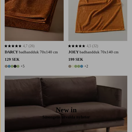
4,7
(26)
4,5
(32)
4,7 baserat på 26 st betyg
4,5 baserat på 32 st betyg
DARCY
badhandduk 70x140 cm
JOEY
badhandduk 70x140 cm
129 SEK
199 SEK
+5
+2
10 färger
7 färger
New in
Säsongens utvalda nyheter