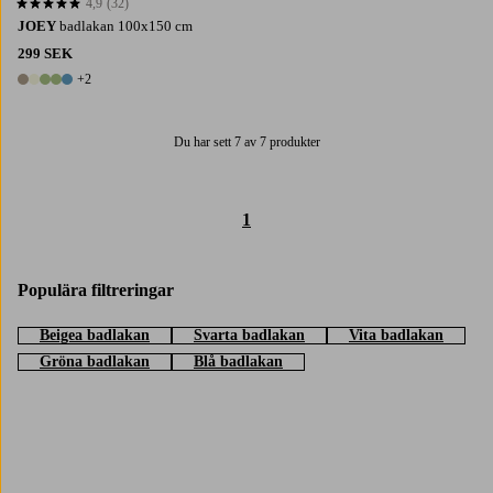
4,9
(32)
4,9 baserat på 32 st betyg
JOEY
badlakan 100x150 cm
299 SEK
+2
7 färger
Du har sett 7 av 7 produkter
1
Populära filtreringar
Beigea badlakan
Svarta badlakan
Vita badlakan
Gröna badlakan
Blå badlakan
Trustpilot