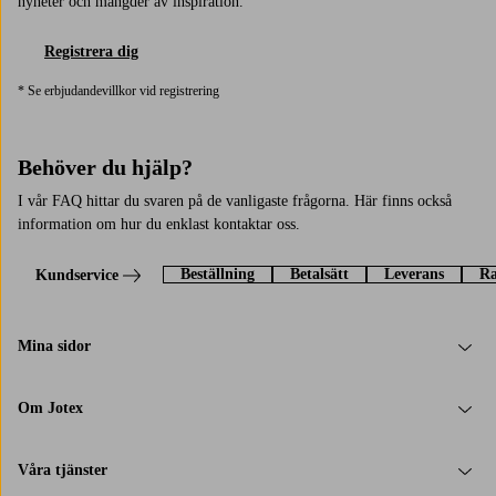
nyheter och mängder av inspiration.
Registrera dig
* Se erbjudandevillkor vid registrering
Behöver du hjälp?
I vår FAQ hittar du svaren på de vanligaste frågorna. Här finns också
information om hur du enklast kontaktar oss.
Beställning
Betalsätt
Leverans
Ra
Kundservice
Mina sidor
Om Jotex
Våra tjänster