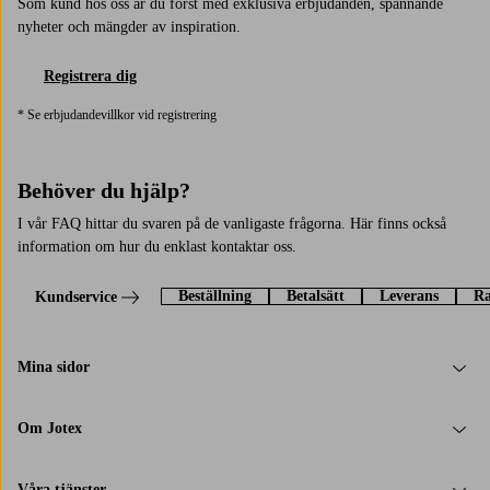
Som kund hos oss är du först med exklusiva erbjudanden, spännande
nyheter och mängder av inspiration.
Registrera dig
* Se erbjudandevillkor vid registrering
Behöver du hjälp?
I vår FAQ hittar du svaren på de vanligaste frågorna. Här finns också
information om hur du enklast kontaktar oss.
Beställning
Betalsätt
Leverans
Ra
Kundservice
Mina sidor
Om Jotex
Våra tjänster