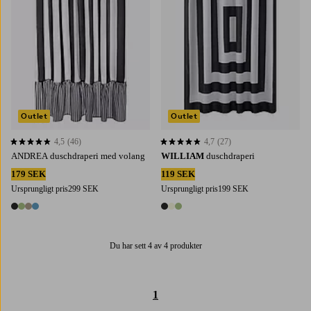
Outlet
Outlet
4,5
(46)
4,7
(27)
4,5 baserat på 46 st betyg
4,7 baserat på 27 st betyg
ANDREA duschdraperi med volang
WILLIAM
duschdraperi
179 SEK
119 SEK
Ursprungligt pris
299 SEK
Ursprungligt pris
199 SEK
4 färger
3 färger
Du har sett 4 av 4 produkter
1