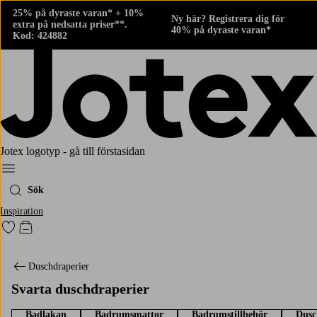
25% på dyraste varan* + 10%
Ny här? Registrera dig för
extra på nedsatta priser**.
40% på dyraste varan*
Kod: 424882
Jotex logotyp - gå till förstasidan
Meny
Sök
Inspiration
Gå till favoritmarkerade produkter
Gå till kundvagnen
Duschdraperier
Svarta duschdraperier
Badlakan
Badrumsmattor
Badrumstillbehör
Dusc