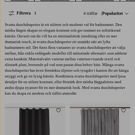
Filtrera
4 träffar
Sortera på:
Popularitet
1
Svarta duschdraperier är ett stilrent och modernt val för badrummet. Den
mörka färgen skapar en elegant kontrast och ger rummet en sofistikerad
känsla. Oavsett om du vill ha en minimalistisk inredning eller en mer
dramatisk touch, är svarta duschdraperier ett utmärkt sätt att lyfta
badrummets stil. Det finns flera varianter av svarta duschdraperier att välja
mellan, från enkla enfärgade modeller till mönstrade alternativ som adderar
extra karaktär. Materialvalet varierar mellan vattenavvisande textil och
slitstark plast, beroende på vad som passar dina behov bäst. Många svarta
duschdraperier har även förstärkta öljetter och tyngder i kanten för att hänga
snyggt och ge en lyxig känsla. Kombinera svarta duschdraperier med ljusa
detaljer för en stilren kontrast, eller förstärk den mörka färgpaletten med
andra djupa nyanser för en mer dramatisk look. Med svarta duschdraperier
kan du skapa en modern och tidlös atmosfär.
Lägg till i favoriter
Lägg t