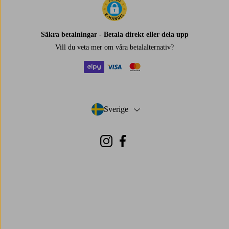
Säkra betalningar - Betala direkt eller dela upp
Vill du veta mer om
våra betalalternativ
?
elpy
visa
mastercard
Sverige
- Välj land
Instagram
Facebook