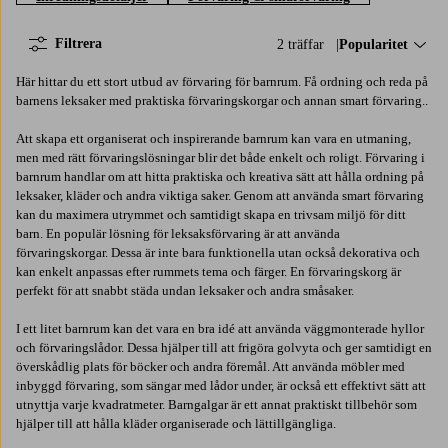
Filtrera
2 träffar
Sortera på:
Popularitet
Här hittar du ett stort utbud av förvaring för barnrum. Få ordning och reda på
barnens leksaker med praktiska förvaringskorgar och annan smart förvaring..
Att skapa ett organiserat och inspirerande barnrum kan vara en utmaning,
men med rätt förvaringslösningar blir det både enkelt och roligt. Förvaring i
barnrum handlar om att hitta praktiska och kreativa sätt att hålla ordning på
leksaker, kläder och andra viktiga saker. Genom att använda smart förvaring
kan du maximera utrymmet och samtidigt skapa en trivsam miljö för ditt
barn. En populär lösning för leksaksförvaring är att använda
förvaringskorgar. Dessa är inte bara funktionella utan också dekorativa och
kan enkelt anpassas efter rummets tema och färger. En förvaringskorg är
perfekt för att snabbt städa undan leksaker och andra småsaker.
I ett litet barnrum kan det vara en bra idé att använda väggmonterade hyllor
och förvaringslådor. Dessa hjälper till att frigöra golvyta och ger samtidigt en
överskådlig plats för böcker och andra föremål. Att använda möbler med
inbyggd förvaring, som sängar med lådor under, är också ett effektivt sätt att
utnyttja varje kvadratmeter. Barngalgar är ett annat praktiskt tillbehör som
hjälper till att hålla kläder organiserade och lättillgängliga.