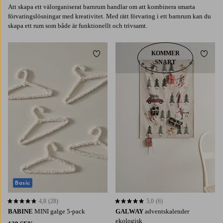
Att skapa ett välorganiserat barnrum handlar om att kombinera smarta
förvaringslösningar med kreativitet. Med rätt förvaring i ett barnrum kan du
skapa ett rum som både är funktionellt och trivsamt.
KOMMER
Lägg till i favoriter
Lägg t
SNART
Basic
4,8
(28)
5,0
(6)
4,8 baserat på 28 st betyg
5,0 baserat på 6 st betyg
BABINE
MINI galge 5-pack
GALWAY
adventskalender
ekologisk