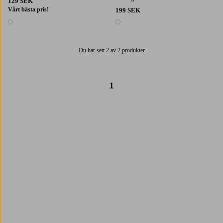
129 SEK
Vårt bästa pris!
199 SEK
1 färg
1 färg
Du har sett 2 av 2 produkter
1
Trustpilot