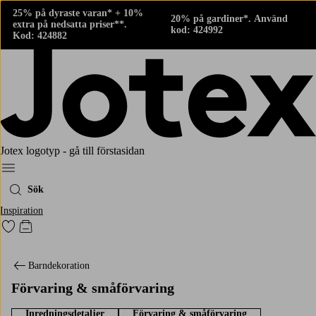
25% på dyraste varan* + 10%
20% på gardiner*. Använd
extra på nedsatta priser**.
kod: 424992
Kod: 424882
Jotex logotyp - gå till förstasidan
Meny
Sök
Inspiration
Gå till favoritmarkerade produkter
Gå till kundvagnen
Barndekoration
Förvaring & småförvaring
Inredningsdetaljer
Förvaring & småförvaring