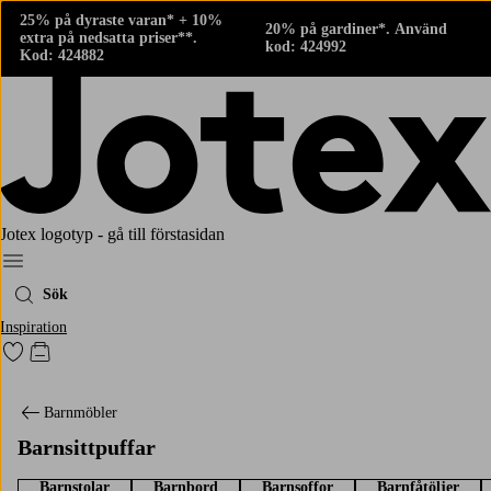
25% på dyraste varan* + 10%
20% på gardiner*. Använd
extra på nedsatta priser**.
kod: 424992
Kod: 424882
Jotex logotyp - gå till förstasidan
Meny
Sök
Inspiration
Gå till favoritmarkerade produkter
Gå till kundvagnen
Barnmöbler
Barnsittpuffar
Barnstolar
Barnbord
Barnsoffor
Barnfåtöljer