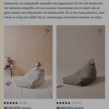
harmonisk och inbjudande atmosfär som uppmuntrar till lek och kreativitet.
Att inkludera sittpuffar och saccosäckar i barnrummet är ett enkelt sätt att
göra rummet mer inbjudande och funktionellt. De är inte bara praktiska, utan
också en rolig och stilfull del av inredningen som barnen kommer att älska.
Lägg till i favoriter
Lägg t
4,4
(8)
3,6
(13)
4,4 baserat på 8 st betyg
3,6 baserat på 13 st betyg
BEAN
MINI sittsäck
BEAN
MINI sittsäck