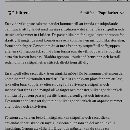
Filtrera
6 träffar
Sortera på:
Popularitet
En av de viktigaste sakerna när det kommer till att inreda ett inbjudande
barnrum är att fylla det med mysiga sittplatser – det är här våra sittpuffar och
sittsäckar kommer in i bilden. De passar lika bra för lugna lässtunder som för
skrattfyllt umgänge med kompisarna och kommer i en mängd olika storlekar,
former och färger. Oavsett om du är ute efter en ny sittpuff till soffgruppen
eller en skön saccosäck som du kan forma som du vill hoppas vi att du ska
hitta din favorit hos oss! Bläddra igenom utbudet på hemsidan och beställ
sedan din nya sittpuff eller sittsäck direkt hem till dig.
En sittpuff eller saccosäck är en utmärkt möbel för barnrummet, eftersom den
kombinerar funktionalitet med stil. De blir en bekväm plats för barn att läsa,
leka eller bara koppla av efter en dag full av äventyr. Sittpuffar och
saccosäckar finns i en mängd olika färger och mönster, vilket gör det enkelt
att hitta något som passar just ditt barns personlighet och intressen.
Dessutom är de lätta att flytta runt, vilket gör det enkelt att anpassa rummet
efter behov och aktiviteter.
Förutom att vara en bekväm sittplats, kan sittpuffar och saccosäckar
användas för att skapa en mysig läshörna eller som en del av en lekfull
inredning. Genom att välja rätt färger och mönster kan du skapa en