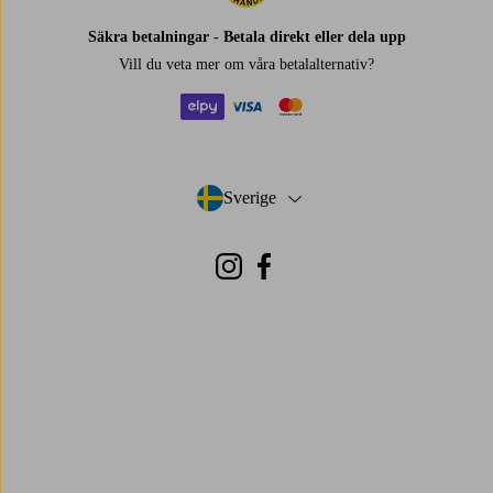
Säkra betalningar - Betala direkt eller dela upp
Vill du veta mer om
våra betalalternativ
?
elpy
visa
mastercard
Sverige
- Välj land
Instagram
Facebook