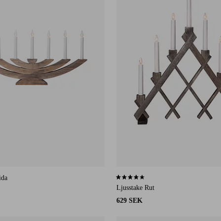
ida
4,0 baserat på 28 st betyg
Ljusstake Rut
629 SEK