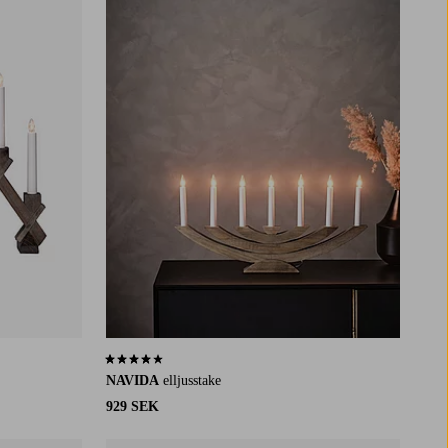
4,2 baserat på 11 st betyg
NAVIDA
elljusstake
929 SEK