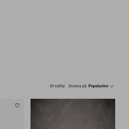
10 träffar
Sortera på:
Popularitet
Lägg till i favoriter
Lägg till i 