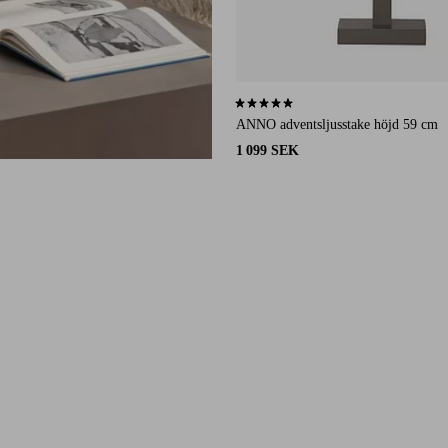
4,8 baserat på 6 st betyg
ANNO adventsljusstake höjd 59 cm
1 099 SEK