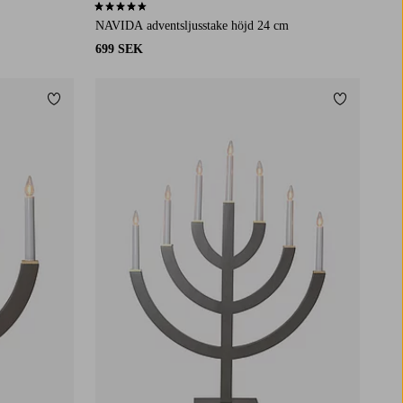
4,3 baserat på 22 st betyg
NAVIDA adventsljusstake höjd 24 cm
699 SEK
Lägg till i favoriter
Lägg till i 