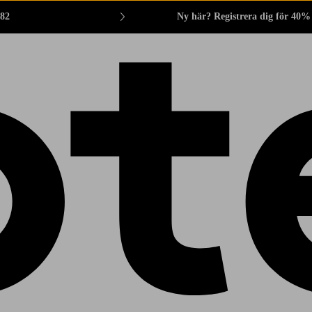
882
Ny här? Registrera dig för 40%