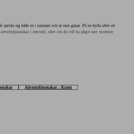
 får sprida sig både in i rummet och ut mot gatan. På en hylla eller ett
adventsljusstakar i retrostil, eller om du vill ha något mer modernt
dagsrummet, och en mindre som står i köket ger ett mysigt ljus när du
å får ännu mer variation i fönstren. Välj det som du tycker är finast!.
sstakar
Adventsljusstakar - Krom