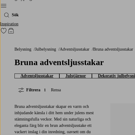
Meny
Sök
Inspiration
Gå till favoritmarkerade produkter
Gå till kundvagnen
Belysning
Julbelysning
Adventsljusstakar
Bruna adventsljusstakar
Bruna adventsljusstakar
Adventsljusstakar
Julstjärnor
Dekorativ julbelysn
Filtrera
Rensa
1
Bruna adventsljusstakar skapar en varm och
inbjudande känsla i ditt hem under julens mest
stämningsfulla veckor. Med sin naturliga och
eleganta färg blir en brun adventsljusstake ett
vackert inslag i din inredning, oavsett om du