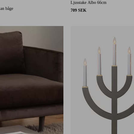
Ljusstake Albo 66cm
8 st betyg
ian båge
709 SEK