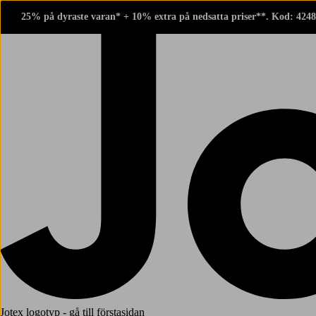
25% på dyraste varan* + 10% extra på nedsatta priser**. Kod: 424
Jotex logotyp - gå till förstasidan