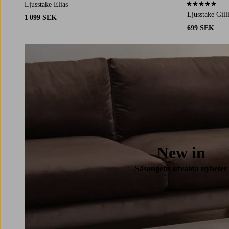
Ljusstake Elias
4,4 baserat på 
Ljusstake Gill
1 099 SEK
699 SEK
New in
Säsongens utvalda nyheter