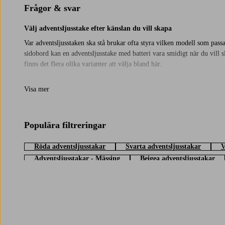
Frågor & svar
Välj adventsljusstake efter känslan du vill skapa
Var adventsljusstaken ska stå brukar ofta styra vilken modell som passar b
sidobord kan en adventsljusstake med batteri vara smidigt när du vill s
finns det flera olika varianter att välja bland här.
Mixa och matcha juljusstakar för en personlig julstämning
Visa mer
En adventsljusstake räcker långt, men det kan också vara fint att bland
dricker morgonkaffet. Kombinera gärna höga och låga adventsljusstakar
Hos Jotex hittar du adventsljusstakar för många olika rum och stilar, 
Populära filtreringar
Röda adventsljusstakar
Svarta adventsljusstakar
V
Adventsljusstakar - Mässing
Beigea adventsljusstakar
Trustpilot