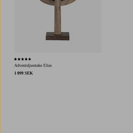
4,4 baserat på 113 st betyg
Adventsljusstake Elias
1 099 SEK