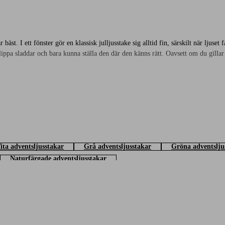
äst. I ett fönster gör en klassisk julljusstake sig alltid fin, särskilt när ljuset
lippa sladdar och bara kunna ställa den där den känns rätt. Oavsett om du gillar 
a flera olika! En större adventsljusstake med ledbelysning kan få ta plats i var
, olika färger eller olika uttryck. Varför inte matcha med en
adventsstjärna
, s
så att du enkelt kan skapa den julkänslan som känns rätt hemma hos dig.
ita adventsljusstakar
Grå adventsljusstakar
Gröna adventslju
Naturfärgade adventsljusstakar