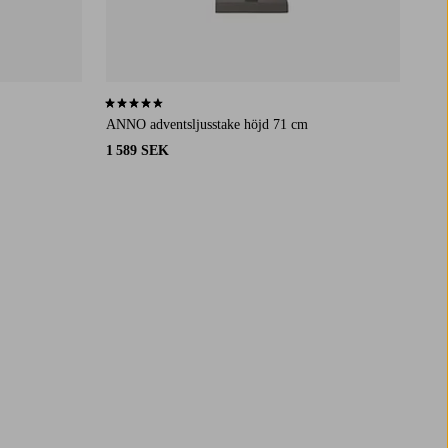
4,6 baserat på 16 st betyg
ANNO adventsljusstake höjd 71 cm
1 589 SEK