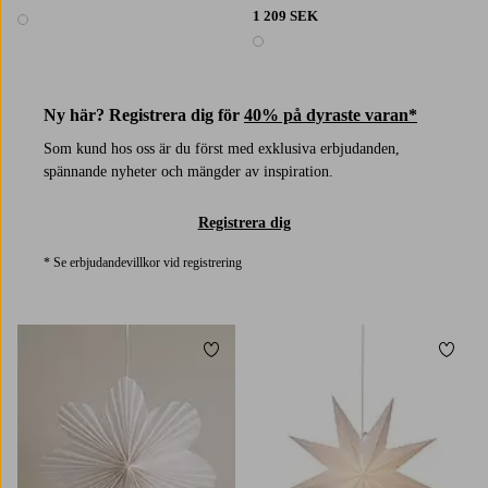
1 209 SEK
1 färg
1 färg
Ny här? Registrera dig för
40% på dyraste varan*
Som kund hos oss är du först med exklusiva erbjudanden,
spännande nyheter och mängder av inspiration.
Registrera dig
* Se erbjudandevillkor vid registrering
Lägg till i favoriter
Lägg t