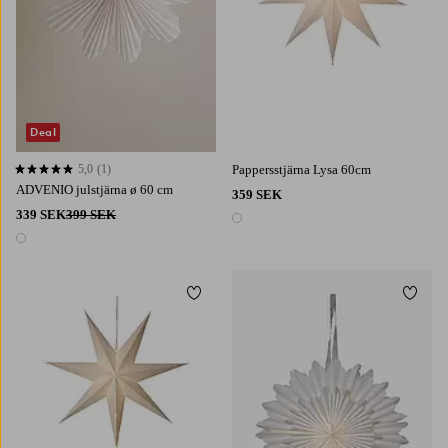
Deal
5,0
(1)
Pappersstjärna Lysa 60cm
5,0 baserat på 1 st betyg
ADVENIO julstjärna ø 60 cm
359 SEK
339 SEK
399 SEK
1 färg
1 färg
Lägg till i favoriter
Lägg t