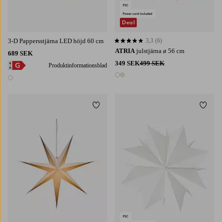
Deal
3-D Pappersstjärna LED höjd 60 cm
3,3
(6)
3,3 baserat på 6 st betyg
ATRIA
julstjärna ø 56 cm
689 SEK
349 SEK
499 SEK
Produktinformationsblad
2 färger
1 färg
Lägg till i favoriter
Lägg t