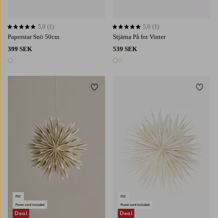
5,0
(1)
5,0
(1)
5,0 baserat på 1 st betyg
5,0 baserat på 1 st betyg
Paperstar Snö 50cm
Stjärna På fot Vinter
399 SEK
539 SEK
1 färg
2 färger
Lägg till i favoriter
Lägg t
Deal
Deal