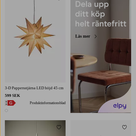
Läs mer
3-D Pappersstjärna LED höjd 45 cm
599 SEK
Produktinformationsblad
1 färg
Lägg till i favoriter
Lägg t