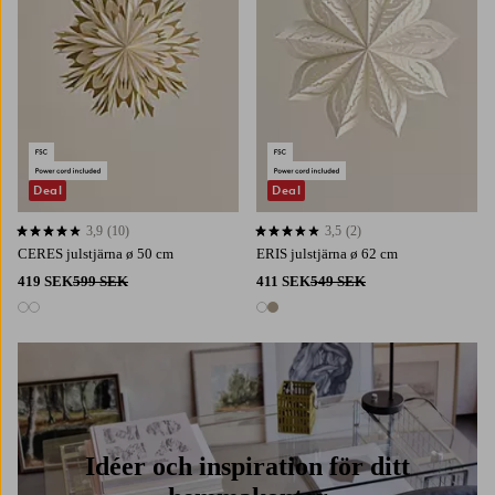
Deal
Deal
3,9
(10)
3,5
(2)
3,9 baserat på 10 st betyg
3,5 baserat på 2 st betyg
CERES julstjärna ø 50 cm
ERIS julstjärna ø 62 cm
419 SEK
599 SEK
411 SEK
549 SEK
2 färger
2 färger
Idéer och inspiration för ditt