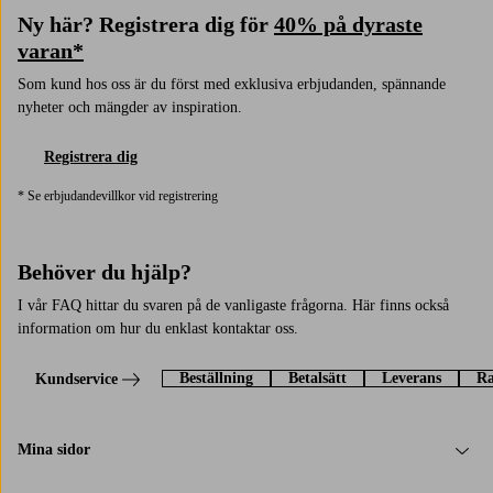
Ny här? Registrera dig för
40% på dyraste
varan*
Som kund hos oss är du först med exklusiva erbjudanden, spännande
nyheter och mängder av inspiration.
Registrera dig
* Se erbjudandevillkor vid registrering
Behöver du hjälp?
I vår FAQ hittar du svaren på de vanligaste frågorna. Här finns också
information om hur du enklast kontaktar oss.
Beställning
Betalsätt
Leverans
Ra
Kundservice
Mina sidor