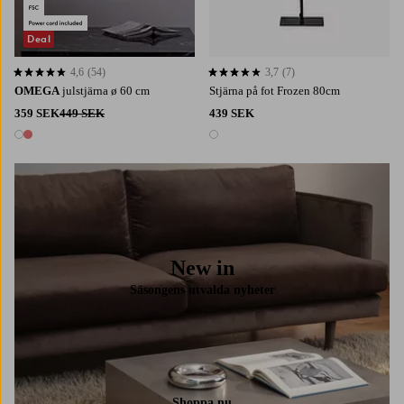
Deal
4,6
(54)
3,7
(7)
4,6 baserat på 54 st betyg
3,7 baserat på 7 st betyg
OMEGA
julstjärna ø 60 cm
Stjärna på fot Frozen 80cm
359 SEK
449 SEK
439 SEK
2 färger
1 färg
New in
Säsongens utvalda nyheter
Shoppa nu