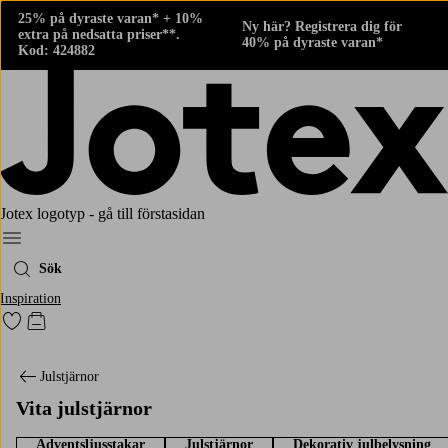
25% på dyraste varan* + 10%
Ny här? Registrera dig för
extra på nedsatta priser**.
40% på dyraste varan*
Kod: 424882
Jotex logotyp - gå till förstasidan
Meny
Sök
Inspiration
Gå till favoritmarkerade produkter
Gå till kundvagnen
Julstjärnor
Vita julstjärnor
Adventsljusstakar
Julstjärnor
Dekorativ julbelysning