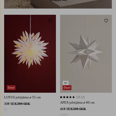
Lägg till i favoriter
Lägg t
Deal
Deal
LOTUS julstjärna ø 55 cm
3,0
(2)
3,0 baserat på 2 st betyg
APEX julstjärna ø 60 cm
339 SEK
399 SEK
419 SEK
599 SEK
1 färg