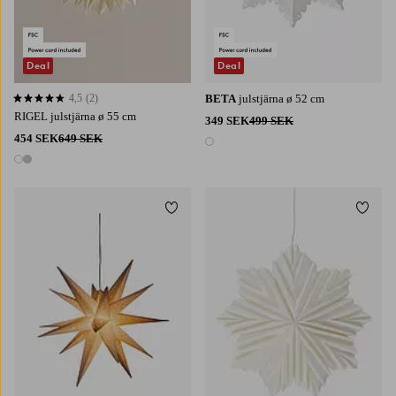
Deal
Deal
4,5
(2)
BETA
julstjärna ø 52 cm
4,5 baserat på 2 st betyg
RIGEL julstjärna ø 55 cm
349 SEK
499 SEK
454 SEK
649 SEK
1 färg
2 färger
Lägg till i favoriter
Lägg t