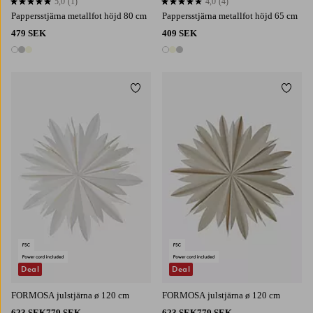
5,0
(1)
4,0
(4)
5,0 baserat på 1 st betyg
4,0 baserat på 4 st betyg
Pappersstjärna metallfot höjd 80 cm
Pappersstjärna metallfot höjd 65 cm
479 SEK
409 SEK
3 färger
3 färger
Lägg till i favoriter
Lägg t
Deal
Deal
FORMOSA julstjärna ø 120 cm
FORMOSA julstjärna ø 120 cm
623 SEK
779 SEK
623 SEK
779 SEK