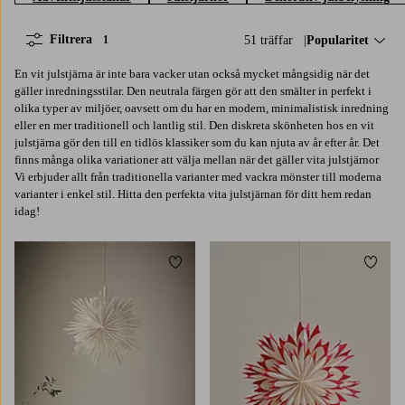
Filtrera
51 träffar
Sortera på:
Popularitet
1
En vit julstjärna är inte bara vacker utan också mycket mångsidig när det
gäller inredningsstilar. Den neutrala färgen gör att den smälter in perfekt i
olika typer av miljöer, oavsett om du har en modern, minimalistisk inredning
eller en mer traditionell och lantlig stil. Den diskreta skönheten hos en vit
julstjärna gör den till en tidlös klassiker som du kan njuta av år efter år. Det
finns många olika variationer att välja mellan när det gäller vita julstjärnor
Vi erbjuder allt från traditionella varianter med vackra mönster till moderna
varianter i enkel stil. Hitta den perfekta vita julstjärnan för ditt hem redan
idag!
Lägg till i favoriter
Lägg t