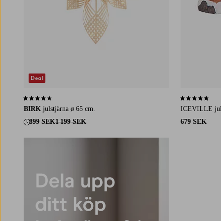
Deal
4,0 baserat på 6 st betyg
5,0 baserat på 
BIRK
julstjärna ø 65 cm.
ICEVILLE jul
899 SEK
1 199 SEK
679 SEK