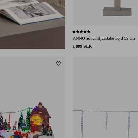
4,8 baserat på 6 st betyg
ANNO adventsljusstake höjd 59 cm
1 099 SEK
Lägg till i favoriter