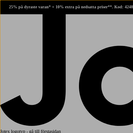
25% på dyraste varan* + 10% extra på nedsatta priser**. Kod: 424
Jotex logotyp - gå till förstasidan