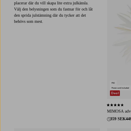
placerar där du vill skapa lite extra julkänsla.
Välj den belysningen som du fastnar för och låt
den sprida julstämning där du tycker att det
behövs som mest.
Deal
4,3 baserat på 
MIMOSA adven
359 SEK
44