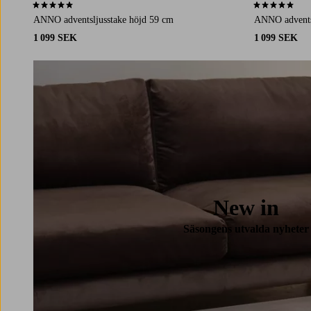
4,8 baserat på 6 st betyg
4,8 baserat på 
ANNO adventsljusstake höjd 59 cm
ANNO advents
1 099 SEK
1 099 SEK
New in
Säsongens utvalda nyheter