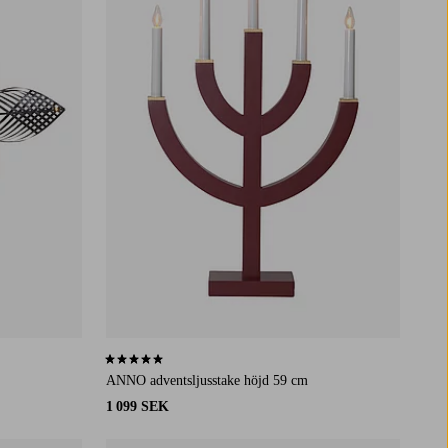
4,8 baserat på 6 st betyg
ANNO adventsljusstake höjd 59 cm
1 099 SEK