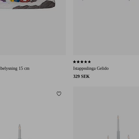
1 st betyg
2,8 baserat på 4 st betyg
belysning 15 cm
Istappsslinga Gelido
329 SEK
Lägg till i favoriter