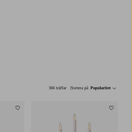
366 träffar
Sortera på:
Popularitet
Lägg till i favoriter
Lägg till i 