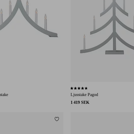
7 st betyg
4,3 baserat på 3 st betyg
stake
Ljusstake Pagod
1 419 SEK
Lägg till i favoriter