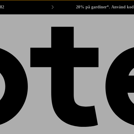
882
20% på gardiner*. Använd kod