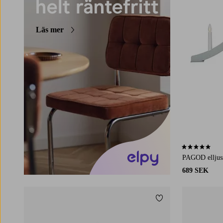
Läs mer
4,9 baserat på 
PAGOD elljus
689 SEK
Lägg till i favoriter