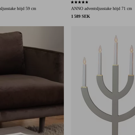
6 st betyg
4,6 baserat på 16 st betyg
ljusstake höjd 59 cm
ANNO adventsljusstake höjd 71 cm
1 589 SEK