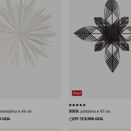
Deal
12 st betyg
3,0 baserat på 1 st betyg
tsstjärna ø 44 cm
BIRK
julstjärna ø 45 cm
9 SEK
699 SEK
999 SEK