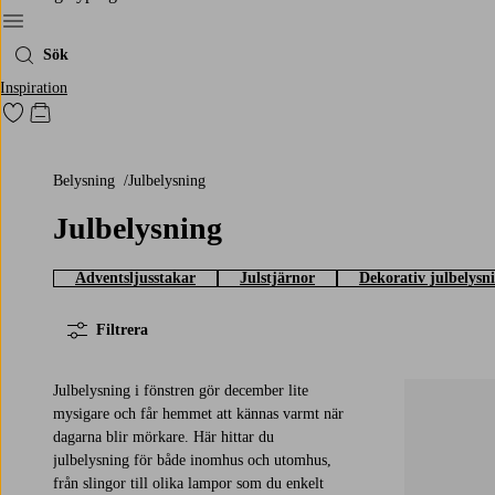
Meny
Sök
Inspiration
Gå till favoritmarkerade produkter
Gå till kundvagnen
Belysning
Julbelysning
Julbelysning
Adventsljusstakar
Julstjärnor
Dekorativ julbelysn
Filtrera
Julbelysning i fönstren gör december lite
mysigare och får hemmet att kännas varmt när
dagarna blir mörkare. Här hittar du
julbelysning för både inomhus och utomhus,
från slingor till olika lampor som du enkelt