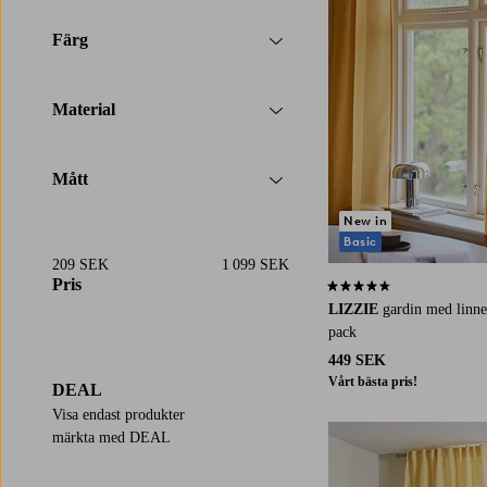
Färg
Material
Mått
New in
Basic
209 SEK
1 099 SEK
Pris
4,4 baserat på 182 st bety
LIZZIE
gardin med linne
pack
449 SEK
Vårt bästa pris!
DEAL
Visa endast produkter
märkta med DEAL