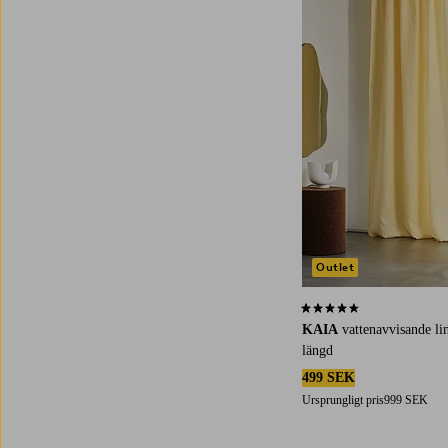
220
250
300
Outlet
4,3 baserat på 6 st betyg
KAIA
vattenavvisande li
längd
499 SEK
Ursprungligt pris
999 SEK