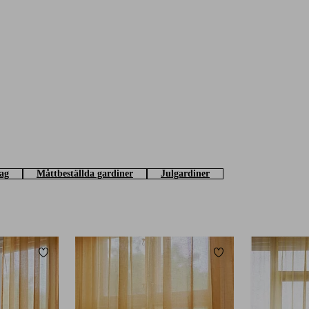
ag
Måttbeställda gardiner
Julgardiner
Lägg till i favoriter
Lägg till i favoriter
220
250
300