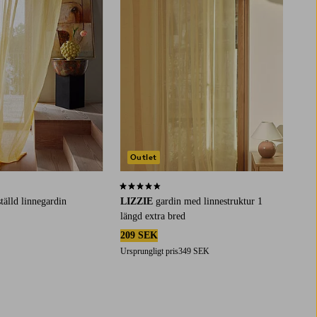
Outlet
23 st betyg
4,3 baserat på 21 st betyg
tälld linnegardin
LIZZIE
gardin med linnestruktur 1
längd extra bred
209 SEK
Ursprungligt pris
349 SEK