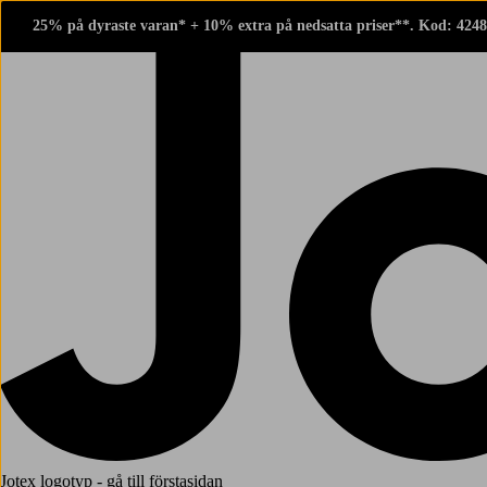
25% på dyraste varan* + 10% extra på nedsatta priser**. Kod: 424
Jotex logotyp - gå till förstasidan