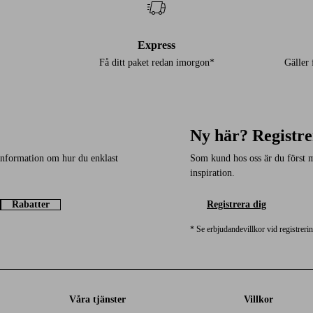
Express
Få ditt paket redan imorgon*
Gäller
Ny här? Registre
 information om hur du enklast
Som kund hos oss är du först 
inspiration.
Rabatter
Registrera dig
* Se erbjudandevillkor vid registreri
Våra tjänster
Villkor