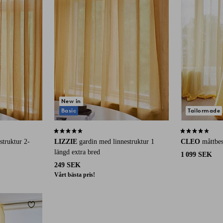
New in
Basic
Tailormade
g
4,3 baserat på 21 st betyg
4,0 baserat på 
struktur 2-
LIZZIE
gardin med linnestruktur 1
CLEO
måttbes
längd extra bred
1 099 SEK
249 SEK
Vårt bästa pris!
Lägg till i favoriter