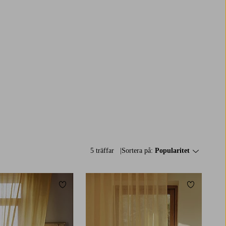
5 träffar
Sortera på:
Popularitet
Lägg till i favoriter
Lägg till i 
220
250
300