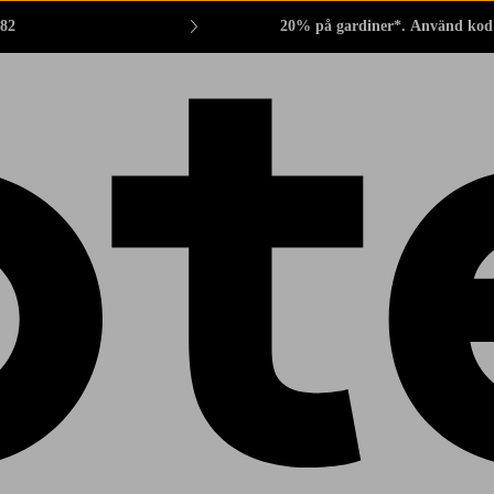
882
20% på gardiner*. Använd kod