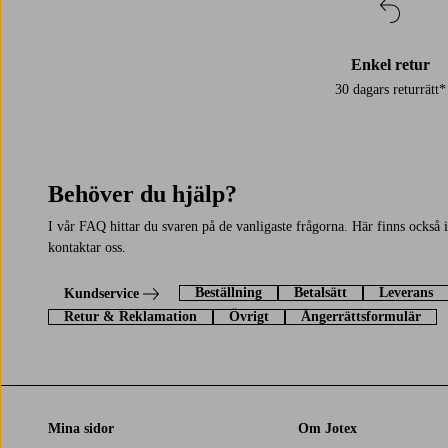
Enkel retur
30 dagars returrätt*
Behöver du hjälp?
I vår FAQ hittar du svaren på de vanligaste frågorna. Här finns också
kontaktar oss.
Beställning
Betalsätt
Leverans
Kundservice
Retur & Reklamation
Övrigt
Ångerrättsformulär
Mina sidor
Om Jotex