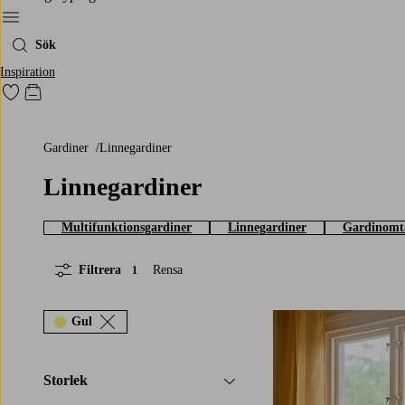
Meny
Sök
Inspiration
Gå till favoritmarkerade produkter
Gå till kundvagnen
Gardiner
Linnegardiner
Linnegardiner
Multifunktionsgardiner
Linnegardiner
Gardinomt
Filtrera
Rensa
1
Gul
220
250
300
Storlek