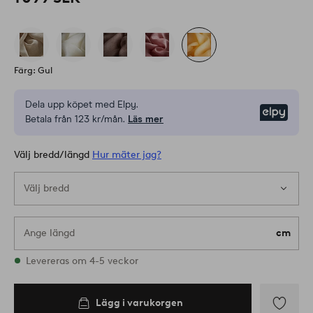
Färg: Gul
Dela upp köpet med Elpy.
Elpy
Betala från 123 kr/mån.
Läs mer
Välj bredd/längd
Hur mäter jag?
Välj bredd
Ange längd
cm
Alla storlekar finns i lager
Levereras om 4-5 veckor
E075
Lägg i varukorgen
Lägg i