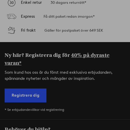
Enkel retur
30 dagars returrätt*
Express
Få ditt paket redan imorgon*
Fri frakt
Gäller för postpaket över 649 SEK
Ny här? Registrera dig för
40% på dyraste
varan*
Som kund hos oss är du först med exklusiva erbjudanden,
spännande nyheter och mängder av inspiration.
Registrera dig
* Se erbjudandevillkor vid registrering
Behöver du hjälp?