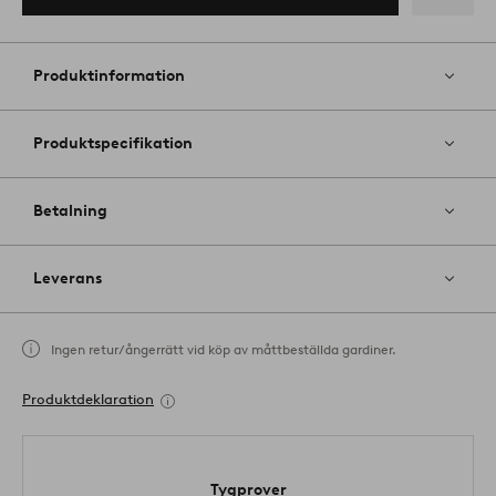
varukorgen
Lägg
till
i
Produktinformation
favoriter
Produktspecifikation
Betalning
Leverans
Ingen retur/ångerrätt vid köp av måttbeställda gardiner.
Produktdeklaration
Tygprover