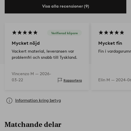
Visa alla recensioner (9)
Verifierad köpare
Mycket nöjd
Mycket fin
Vackert material, leveransen var
Fin i vardagsru
problemfri och snabb till Tyskland.
Vincenzo M —
2026-
03-22
Elin M —
2024-06
Rapportera
Information kring betyg
Matchande delar