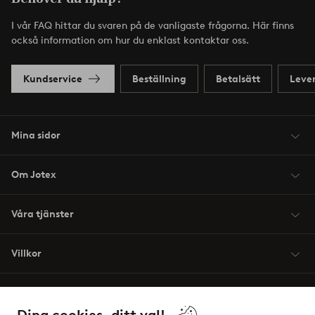
I vår FAQ hittar du svaren på de vanligaste frågorna. Här finns
också information om hur du enklast kontaktar oss.
Kundservice
Beställning
Betalsätt
Leve
Mina sidor
Om Jotex
Våra tjänster
Villkor
Vänner