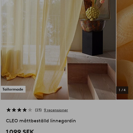
Tailormade
1
/
4
23
9 recensioner
CLEO måttbeställd linnegardin
1 099 SEK