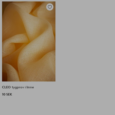
Lägg
till
i
favoriter
CLEO
tygprov i linne
10 SEK