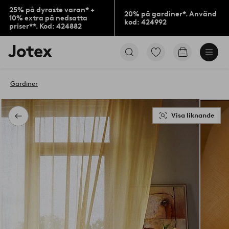
25% på dyraste varan* +
20% på gardiner*. Använd
10% extra på nedsatta
kod: 424992
priser**. Kod: 424882
Jotex
Gå
Gå
logotyp
till
till
-
favoritmarkerade
kundvagne
gå
produkter
Gardiner
till
förstasidan
Visa liknande
Tillbaka