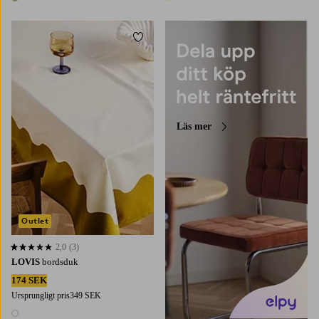
1 färg
1 färg
Lägg till i favoriter
200
250
300
Läs mer
Outlet
2,0
(3)
2,0 baserat på 3 st betyg
LOVIS
bordsduk
174 SEK
Ursprungligt pris
349 SEK