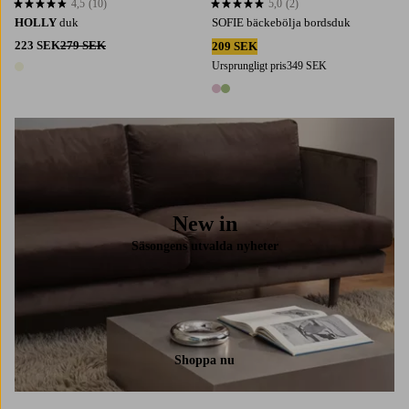
4,5
(10)
5,0
(2)
4,5 baserat på 10 st betyg
5,0 baserat på 2 st betyg
HOLLY
duk
SOFIE bäckebölja bordsduk
223 SEK
279 SEK
209 SEK
Ursprungligt pris
349 SEK
1 färg
2 färger
New in
Säsongens utvalda nyheter
Shoppa nu