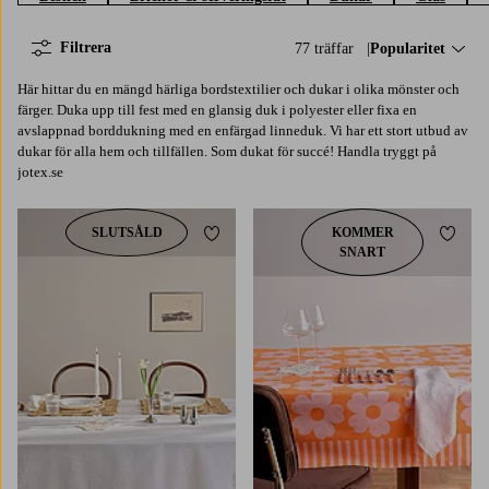
Filtrera
77 träffar
Sortera på:
Popularitet
Här hittar du en mängd härliga bordstextilier och dukar i olika mönster och
färger. Duka upp till fest med en glansig duk i polyester eller fixa en
avslappnad borddukning med en enfärgad linneduk. Vi har ett stort utbud av
dukar för alla hem och tillfällen. Som dukat för succé! Handla tryggt på
jotex.se
SLUTSÅLD
KOMMER
Lägg till i favoriter
Lägg t
SNART
135
200
250
300
350
145
200
250
300