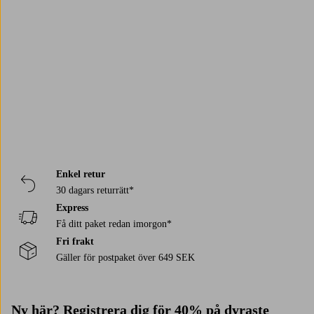
Trustpilot
Enkel retur
30 dagars returrätt*
Express
Få ditt paket redan imorgon*
Fri frakt
Gäller för postpaket över 649 SEK
Ny här? Registrera dig för
40% på dyraste