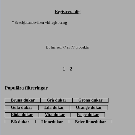
Registrera dig
* Se erbjudandevillkor vid registrering
Du har sett 77 av 77 produkter
1
2
Populära filtreringar
Bruna dukar
Grå dukar
Gröna dukar
Gula dukar
Lila dukar
Orange dukar
Röda dukar
Vita dukar
Beige dukar
Blå dukar
Linnedukar
Beige linnedukar