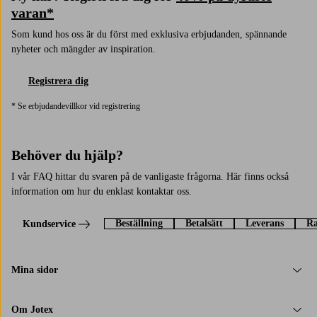
varan*
Som kund hos oss är du först med exklusiva erbjudanden, spännande
nyheter och mängder av inspiration.
Registrera dig
* Se erbjudandevillkor vid registrering
Behöver du hjälp?
I vår FAQ hittar du svaren på de vanligaste frågorna. Här finns också
information om hur du enklast kontaktar oss.
Beställning
Betalsätt
Leverans
Ra
Kundservice
Mina sidor
Om Jotex