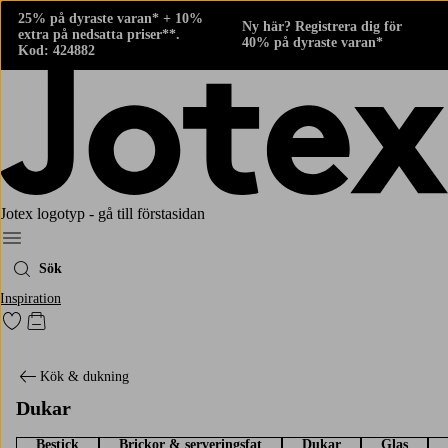
25% på dyraste varan* + 10%
Ny här? Registrera dig för
extra på nedsatta priser**.
40% på dyraste varan*
Kod: 424882
Jotex logotyp - gå till förstasidan
Meny
Sök
Inspiration
Gå till favoritmarkerade produkter
Gå till kundvagnen
Kök & dukning
Dukar
Bestick
Brickor & serveringsfat
Dukar
Glas