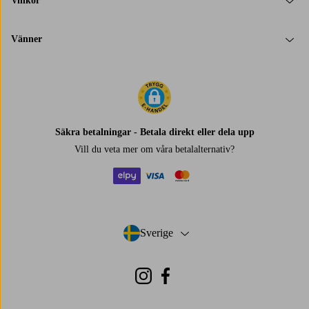
Villkor
Vänner
Säkra betalningar - Betala direkt eller dela upp
Vill du veta mer om
våra betalalternativ
?
elpy
visa
mastercard
Sverige
- Välj land
Instagram
Facebook