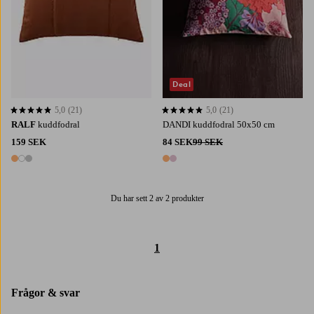
Deal
5,0
(21)
5,0
(21)
5,0 baserat på 21 st betyg
5,0 baserat på 21 st betyg
RALF
kuddfodral
DANDI kuddfodral 50x50 cm
159 SEK
84 SEK
99 SEK
3 färger
2 färger
Du har sett 2 av 2 produkter
1
Frågor & svar