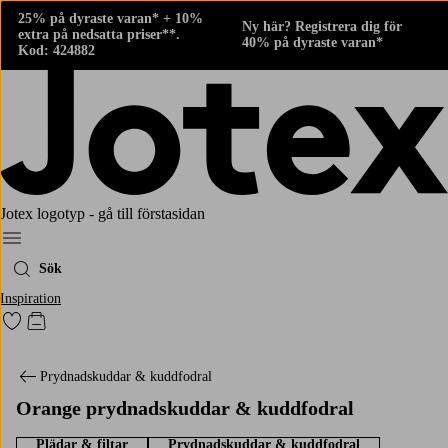
25% på dyraste varan* + 10%
Ny här? Registrera dig för
extra på nedsatta priser**.
40% på dyraste varan*
Kod: 424882
Jotex logotyp - gå till förstasidan
Meny
Sök
Inspiration
Gå till favoritmarkerade produkter
Gå till kundvagnen
Prydnadskuddar & kuddfodral
Orange prydnadskuddar & kuddfodral
Plädar & filtar
Prydnadskuddar & kuddfodral