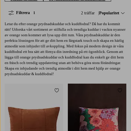
Filtrera
2 träffar
Sortera på:
Popularitet
1
Letar du efter orange prydnadskuddar och kuddfodral? Då har du kommit
rätt! Utforska vårt sortiment av stilfulla och trendiga kuddar i vackra nyanser
av orange som kommer att lysa upp ditt rum. Våra prydnadskuddar är den
perfekta lösningen för att ge ditt hem en färgstark touch och skapa en härlig
atmosfär som inbjuder till avkoppling. Med fokus på modern design är våra
kuddfodral ett bra sätt att förnya din inredning på ett ögonblick. Genom att
lägga till orange prydnadskuddar och kuddfodral kan du enkelt ge ditt hem
en fräsch och trendig uppdatering utan att behöva göra stora förändringar.
Skapa en inbjudande och trendig atmosfär i ditt hem med hjälp av orange
prydnadskuddar & kuddfodral!
Lägg till i favoriter
Lägg t
50X60
50X90