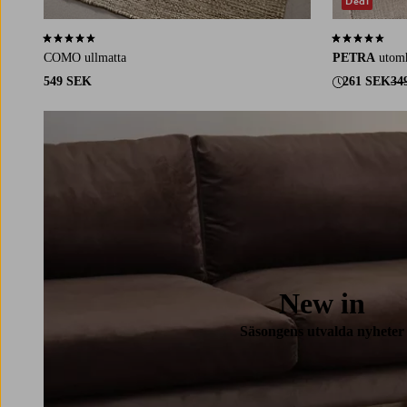
Deal
4,3 baserat på 39 st betyg
4,5 baserat på 
COMO ullmatta
PETRA
utom
549 SEK
261 SEK
34
New in
Säsongens utvalda nyheter