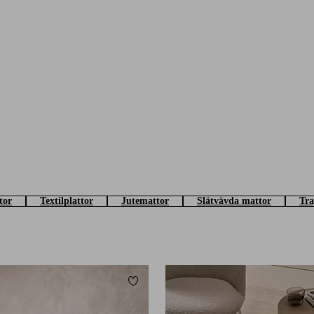
tor
Textilplattor
Jutemattor
Slätvävda mattor
Tra
Lägg till i favoriter