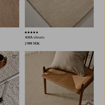
3,6 baserat på 13 st betyg
ASIA
ullmatta
2 999 SEK
Lägg till i favoriter
Lägg till i 
70X150
70X200
70X300
160X230
200X300