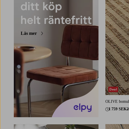
Läs mer
Deal
OLIVE bomul
1 759 SEK
2