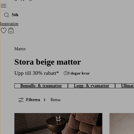
Meny
Sök
Inspiration
Gå till favoritmarkerade produkter
Gå till kundvagnen
Mattor
Stora beige mattor
Upp till 30% rabatt*
3 dagar kvar
Bomulls- & trasmattor
Lugg- & ryamattor
Ullmat
Filtrera
Rensa
1
Lägg till i favoriter