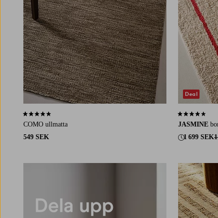
Deal
4,3 baserat på 39 st betyg
4,0 baserat på 
COMO ullmatta
JASMINE
bo
549 SEK
1 699 SEK
1