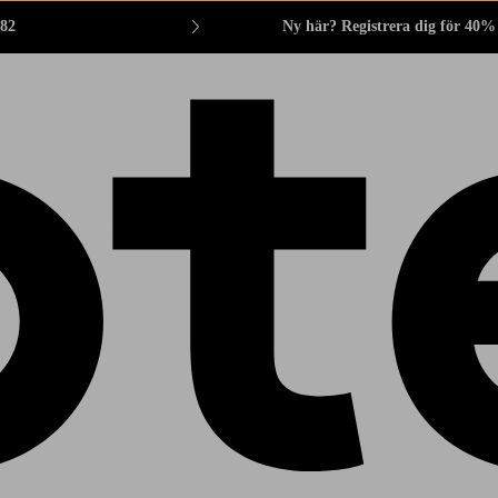
882
Ny här? Registrera dig för 40%