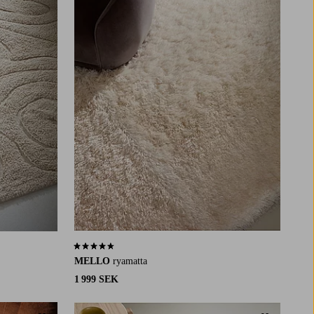
4,4 baserat på 36 st betyg
MELLO
ryamatta
1 999 SEK