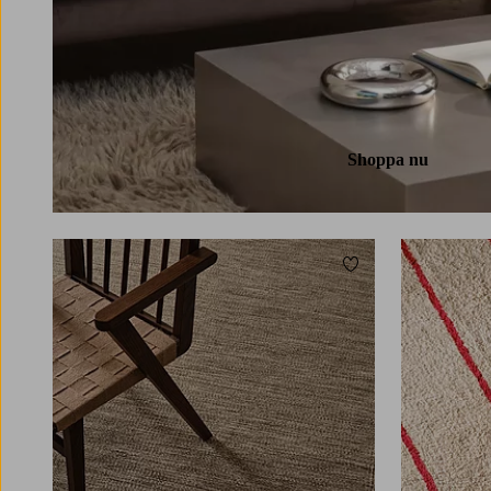
Shoppa nu
Lägg till i favoriter
80X150
80X250
160X230
200X300