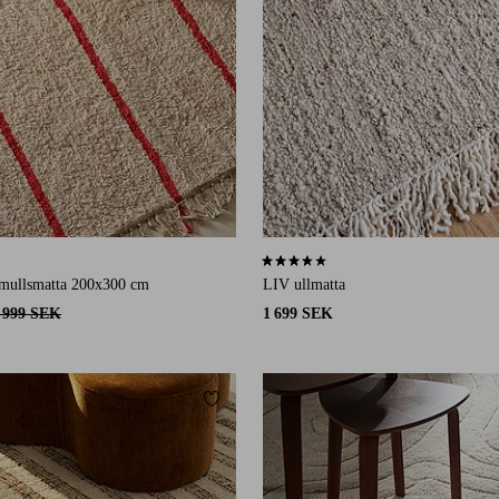
35 st betyg
3,7 baserat på 3 st betyg
mullsmatta 200x300 cm
LIV ullmatta
 999 SEK
1 699 SEK
Lägg till i favoriter
170X240
200X300