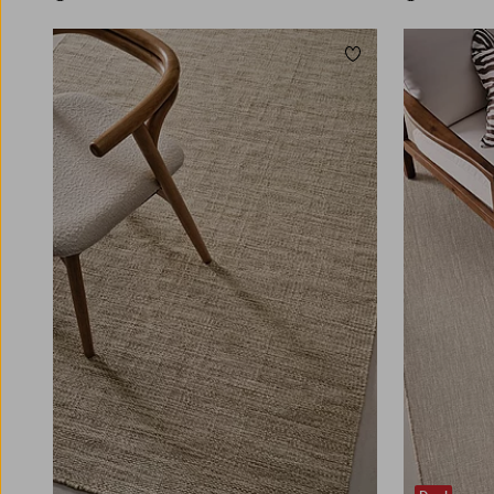
Lägg till i favoriter
80X150
80X250
160X230
200X300
80X150
160X230