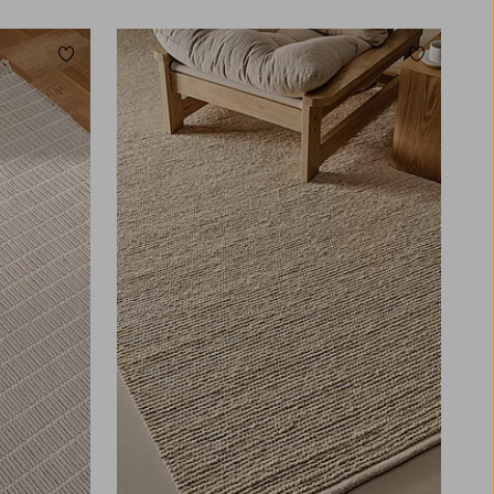
Lägg till i favoriter
Lägg till i 