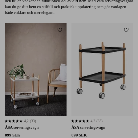
den bli en vacker och funktionell del av ditt hem. Med våra serveringsvagnar
kan du ge ditt hem en stilfull och praktisk uppdatering som gör vardagen
både enklare och mer elegant.
Lägg till i favoriter
Lägg t
4,2
(33)
4,2
(33)
4,2 baserat på 33 st betyg
4,2 baserat på 33 st betyg
ÅSA
serveringsvagn
ÅSA
serveringsvagn
899 SEK
899 SEK