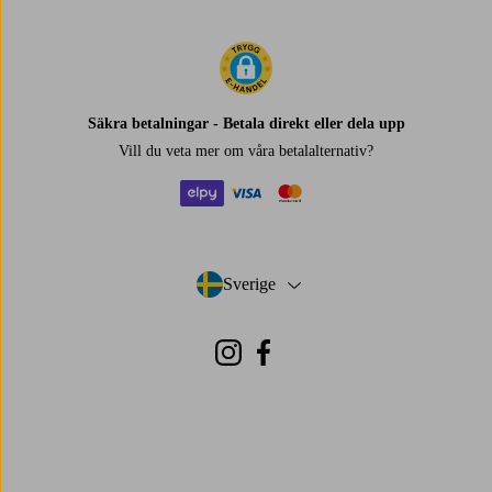
Säkra betalningar - Betala direkt eller dela upp
Vill du veta mer om
våra betalalternativ
?
elpy
visa
mastercard
Sverige
- Välj land
Instagram
Facebook