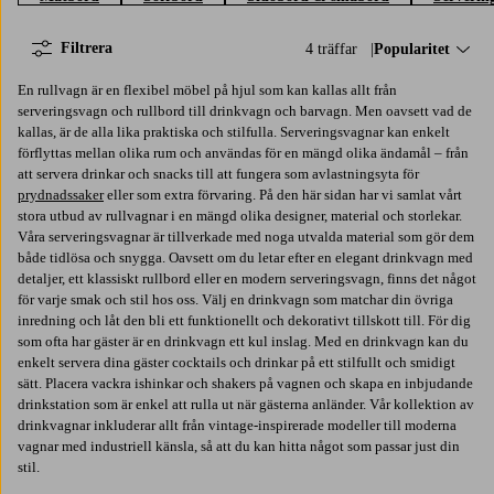
Filtrera
4 träffar
Sortera på:
Popularitet
En rullvagn är en flexibel möbel på hjul som kan kallas allt från
serveringsvagn och rullbord till drinkvagn och barvagn. Men oavsett vad de
kallas, är de alla lika praktiska och stilfulla. Serveringsvagnar kan enkelt
förflyttas mellan olika rum och användas för en mängd olika ändamål – från
att servera drinkar och snacks till att fungera som avlastningsyta för
prydnadssaker
eller som extra förvaring. På den här sidan har vi samlat vårt
stora utbud av rullvagnar i en mängd olika designer, material och storlekar.
Våra serveringsvagnar är tillverkade med noga utvalda material som gör dem
både tidlösa och snygga. Oavsett om du letar efter en elegant drinkvagn med
detaljer, ett klassiskt rullbord eller en modern serveringsvagn, finns det något
för varje smak och stil hos oss. Välj en drinkvagn som matchar din övriga
inredning och låt den bli ett funktionellt och dekorativt tillskott till. För dig
som ofta har gäster är en drinkvagn ett kul inslag. Med en drinkvagn kan du
enkelt servera dina gäster cocktails och drinkar på ett stilfullt och smidigt
sätt. Placera vackra ishinkar och shakers på vagnen och skapa en inbjudande
drinkstation som är enkel att rulla ut när gästerna anländer. Vår kollektion av
drinkvagnar inkluderar allt från vintage-inspirerade modeller till moderna
vagnar med industriell känsla, så att du kan hitta något som passar just din
stil.