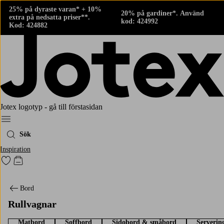
25% på dyraste varan* + 10%
20% på gardiner*. Använd
extra på nedsatta priser**.
kod: 424992
Kod: 424882
Jotex logotyp - gå till förstasidan
Meny
Sök
Inspiration
Gå till favoritmarkerade produkter
Gå till kundvagnen
Bord
Rullvagnar
Matbord
Soffbord
Sidobord & småbord
Serverin