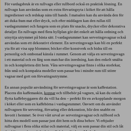
För vardagsbruk är en rullvagn eller rullbord också en praktisk lösning. En
rullvagn kan användas som en extra förvaringsyta i köket för att hålla
ingredienser och redskap nära till hands. I matsalen kan du använda den för
att duka fram mat eller dryck, och efter middagen kan den rullas till
vardagsrummet och fungera som en plats för snacks, drycker eller dekorativa
detaljer. En rullvagn med flera hyllplan gör det enkelt att hålla ordning och
utnyttja utrymmet på bästa sätt. I vardagsrummet kan serveringsvagnar också
användas som ett dekorativt element. En serveringsvagn kan bli en perfekt
yta för att visa upp blommor, böcker eller konstverk och bidra till en
personlig och ombonad känsla i rummet. Genom att välja en serveringsvagn
i ett material och en färg som matchar din inredning, kan den enkelt smälta
in och komplettera ditt hem. Våra serveringsvagnar finns i olika storlekar,
från små och kompakta modeller som passar bra i mindre rum till större
vagnar med gott om förvaringsutrymme.
En annan populär användning för serveringsvagnar är som kaffestation.
Placera din kaffemaskin,
koppar
och tillbehör på vagnen, så kan du enkelt
flytta kaffebryggaren dit du vill ha den – perfekt för en avkopplande morgon
i köket eller som en kaffehörna i vardagsrummet. Oavsett om du använder
rullvagnen för servering, förvaring eller dekoration, blir den snabbt en
favorit i hemmet. Se över vårt urval av serveringsvagnar och rullbord och
hitta den modell som passar just ditt hem och dina behov. Vi erbjuder
rullvagnar i flera olika stilar och material, välj en som passar din stil och låt