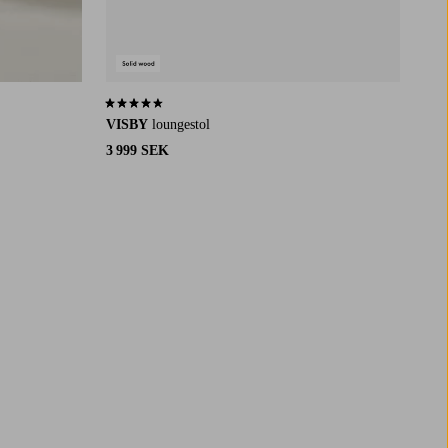
4,4 baserat på 32 st betyg
VISBY
loungestol
3 999 SEK