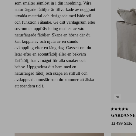
som smälter sömlöst in i din inredning. Våra
naturfärgade fåtöljer är tillverkade av noggrant
utvalda material och designade med både stil
och funktion i åtanke. Ge ditt vardagsrum eller
sovrum en uppfräschning med en av våra
naturfärgade fåtöljer. Skapa en hörna där du
kan koppla av och njuta av en stunds
avkoppling efter en lång dag. Oavsett om du
letar efter en accentfåtölj eller en bekväm
läsfåtölj, har vi något för alla smaker och
behov. Uppgradera ditt hem med en
naturfärgad fåtölj och skapa en stilfull och
avslappnad atmosfär som du kommer att älska
att spendera tid i.
4,4 baserat på 
GARDANNE
12 499 SEK