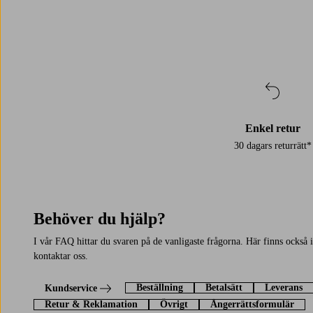
Enkel retur
30 dagars returrätt*
Behöver du hjälp?
I vår FAQ hittar du svaren på de vanligaste frågorna. Här finns också
kontaktar oss.
Beställning
Betalsätt
Leverans
Kundservice
Retur & Reklamation
Övrigt
Ångerrättsformulär