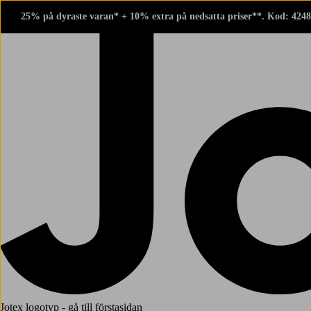
25% på dyraste varan* + 10% extra på nedsatta priser**. Kod: 424
Jotex logotyp - gå till förstasidan