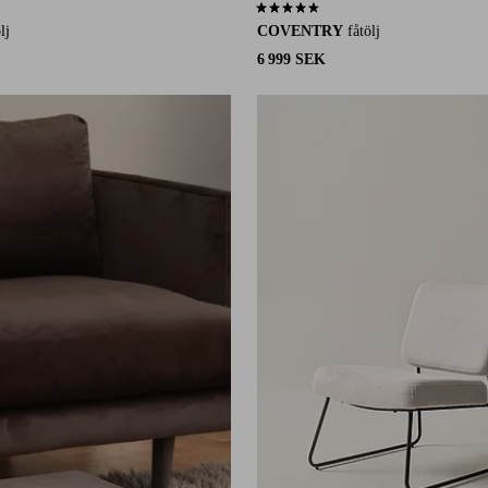
9 st betyg
4,3 baserat på 29 st betyg
lj
COVENTRY
fåtölj
6 999 SEK