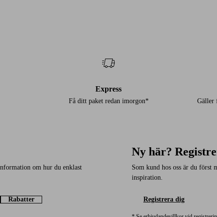
Express
Få ditt paket redan imorgon*
Gäller
Ny här? Registre
 information om hur du enklast
Som kund hos oss är du först 
inspiration.
Rabatter
Registrera dig
* Se erbjudandevillkor vid registreri