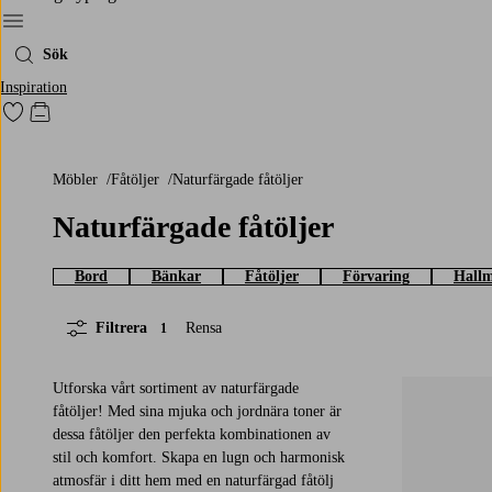
Meny
Sök
Inspiration
Gå till favoritmarkerade produkter
Gå till kundvagnen
Möbler
Fåtöljer
Naturfärgade fåtöljer
Naturfärgade fåtöljer
Bord
Bänkar
Fåtöljer
Förvaring
Hallm
Filtrera
Rensa
1
Utforska vårt sortiment av naturfärgade
fåtöljer! Med sina mjuka och jordnära toner är
dessa fåtöljer den perfekta kombinationen av
stil och komfort. Skapa en lugn och harmonisk
atmosfär i ditt hem med en naturfärgad fåtölj