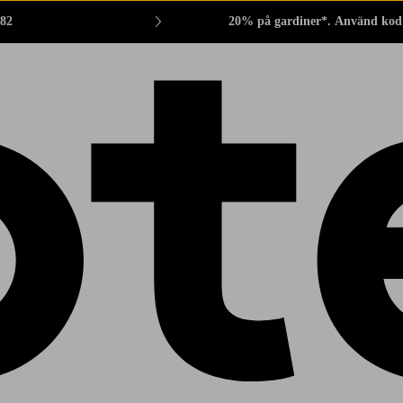
882
20% på gardiner*. Använd kod