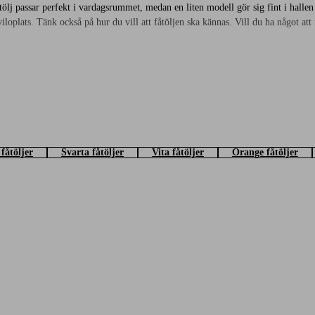
tölj passar perfekt i vardagsrummet, medan en liten modell gör sig fint i hallen
 viloplats. Tänk också på hur du vill att fåtöljen ska kännas. Vill du ha något att
apa en liten läshörna med ett
sidobord
och en
golvlampa
. En mjuk
kudde
och en p
. Här hittar du både billigare fåtöljer och mer exklusiva varianter. Oavsett vilke
fåtöljer
Svarta fåtöljer
Vita fåtöljer
Orange fåtöljer