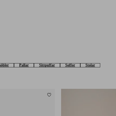
öbler
Pallar
Sittpuffar
Soffor
Stolar
Lägg till i favoriter