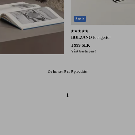
Basic
4,8 baserat på 23 st betyg
BOLZANO
loungestol
1 999 SEK
Vårt bästa pris!
Du har sett 9 av 9 produkter
1