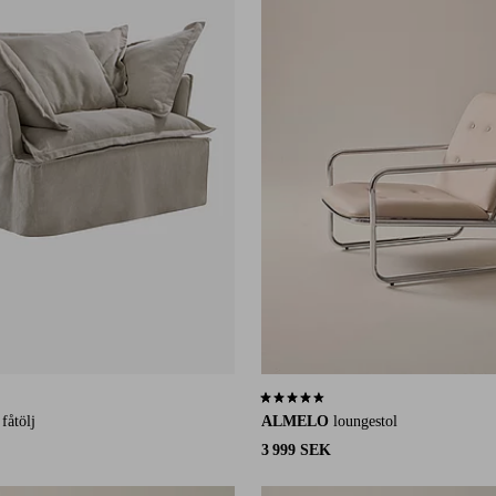
8 st betyg
4,3 baserat på 9 st betyg
fåtölj
ALMELO
loungestol
3 999 SEK