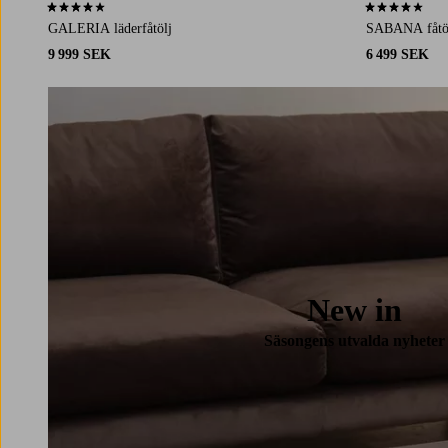
4,0 baserat på 1 st betyg
3,9 baserat på 
GALERIA läderfåtölj
SABANA fåtö
9 999 SEK
6 499 SEK
New in
Säsongens utvalda nyheter