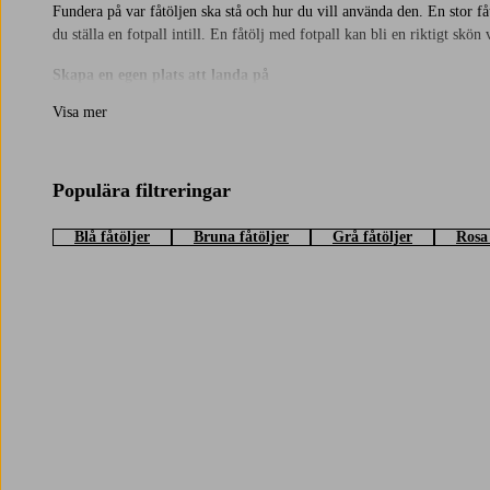
Fundera på var fåtöljen ska stå och hur du vill använda den. En stor få
du ställa en fotpall intill. En fåtölj med fotpall kan bli en riktigt skön
Skapa en egen plats att landa på
Placera fåtöljen vid ett fönster för att njuta av naturligt ljus, eller sk
Visa mer
Hos Jotex finns allt från stora till små fåtöljer, med eller utan armstöd
Populära filtreringar
Blå fåtöljer
Bruna fåtöljer
Grå fåtöljer
Rosa 
Trustpilot