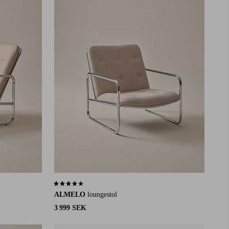
4,0 baserat på 23 st betyg
ALMELO
loungestol
3 999 SEK