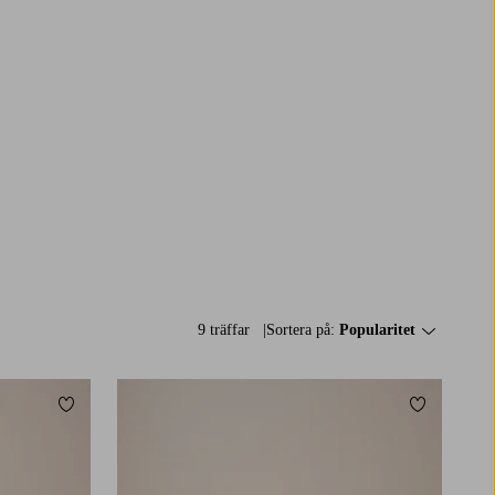
9 träffar
Sortera på:
Popularitet
Lägg till i favoriter
Lägg till i 