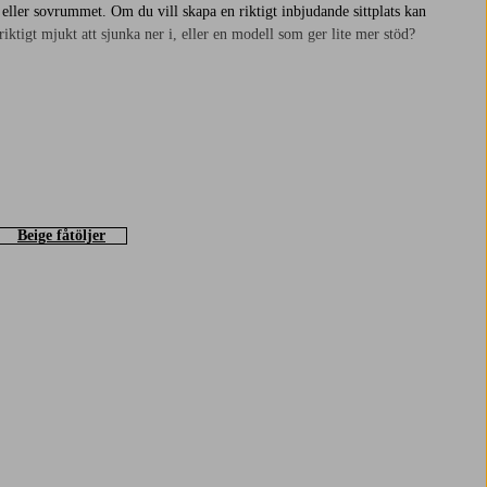
 eller sovrummet. Om du vill skapa en riktigt inbjudande sittplats kan
 riktigt mjukt att sjunka ner i, eller en modell som ger lite mer stöd?
läd gör den ännu mer mysig, perfekt för en stunds paus mitt i dagen.
n stil du väljer blir fåtöljen snabbt en favoritplats hemma.
Beige fåtöljer