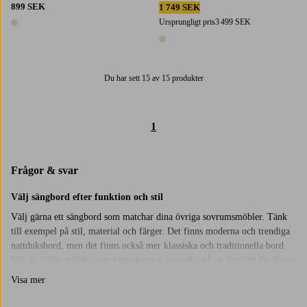
899 SEK
1 749 SEK
Ursprungligt pris
3 499 SEK
1 färg
1 färg
Du har sett 15 av 15 produkter
1
Frågor & svar
Välj sängbord efter funktion och stil
Välj gärna ett sängbord som matchar dina övriga sovrumsmöbler. Tänk
till exempel på stil, material och färger. Det finns moderna och trendiga
nattduksbord, men det finns också mer klassiska och traditionella bord.
När du väljer möbler som kompletterar varandra på ett fint sätt får du en
harmonisk känsla i rummet, men du kan så klart också välja ett sängbord
Visa mer
som sticker ut lite och skapar ett blickfång i rummet. Varför inte välja ett
rosa nattduksbord eller kanske ett svart med guldfärgade detaljer?