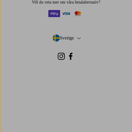
Vill du veta mer om
våra betalalternativ
?
elpy
visa
mastercard
Sverige
- Välj land
Instagram
Facebook