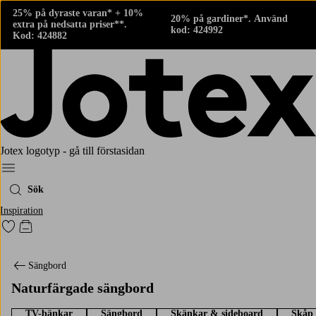
25% på dyraste varan* + 10%
20% på gardiner*. Använd
extra på nedsatta priser**.
kod: 424992
Kod: 424882
Jotex logotyp - gå till förstasidan
Meny
Sök
Inspiration
Gå till favoritmarkerade produkter
Gå till kundvagnen
Sängbord
Naturfärgade sängbord
TV-bänkar
Sängbord
Skänkar & sideboard
Skåp 