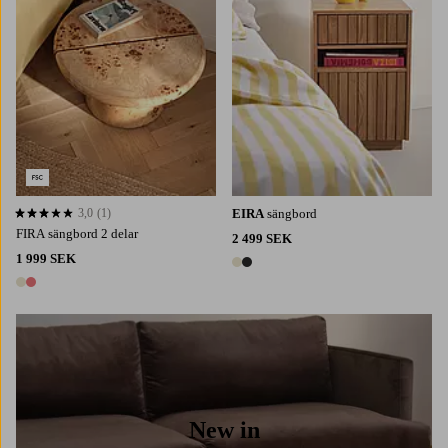
3,0
(1)
EIRA
sängbord
3,0 baserat på 1 st betyg
FIRA sängbord 2 delar
2 499 SEK
1 999 SEK
2 färger
2 färger
New in