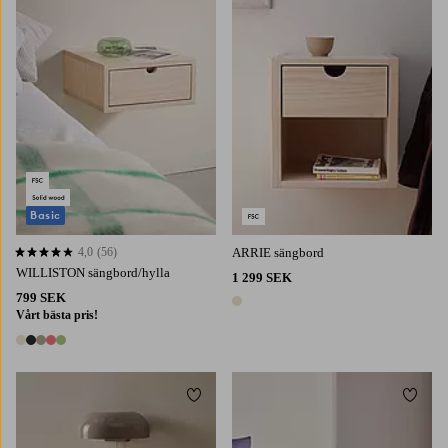
Basic
4,0
(56)
ARRIE sängbord
4,0 baserat på 56 st betyg
WILLISTON sängbord/hylla
1 299 SEK
799 SEK
1 färg
Vårt bästa pris!
5 färger
Lägg till i favoriter
Lägg t