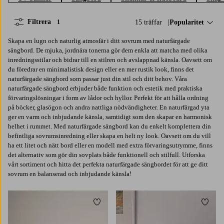
Filtrera
15 träffar
Sortera på:
Popularitet
1
Skapa en lugn och naturlig atmosfär i ditt sovrum med naturfärgade
sängbord. De mjuka, jordnära tonerna gör dem enkla att matcha med olika
inredningsstilar och bidrar till en stilren och avslappnad känsla. Oavsett om
du föredrar en minimalistisk design eller en mer rustik look, finns det
naturfärgade sängbord som passar just din stil och ditt behov. Våra
naturfärgade sängbord erbjuder både funktion och estetik med praktiska
förvaringslösningar i form av lådor och hyllor. Perfekt för att hålla ordning
på böcker, glasögon och andra nattliga nödvändigheter. En naturfärgad yta
ger en varm och inbjudande känsla, samtidigt som den skapar en harmonisk
helhet i rummet. Med naturfärgade sängbord kan du enkelt komplettera din
befintliga sovrumsinredning eller skapa en helt ny look. Oavsett om du vill
ha ett litet och nätt bord eller en modell med extra förvaringsutrymme, finns
det alternativ som gör din sovplats både funktionell och stilfull. Utforska
vårt sortiment och hitta det perfekta naturfärgade sängbordet för att ge ditt
sovrum en balanserad och inbjudande känsla!
Lägg till i favoriter
Lägg t