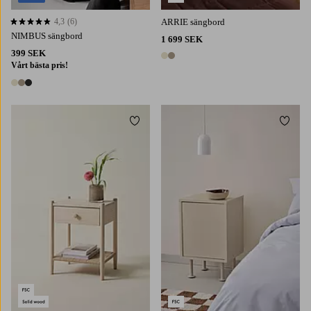
4,3
(6)
ARRIE sängbord
4,3 baserat på 6 st betyg
NIMBUS sängbord
1 699 SEK
399 SEK
2 färger
Vårt bästa pris!
3 färger
Lägg till i favoriter
Lägg t