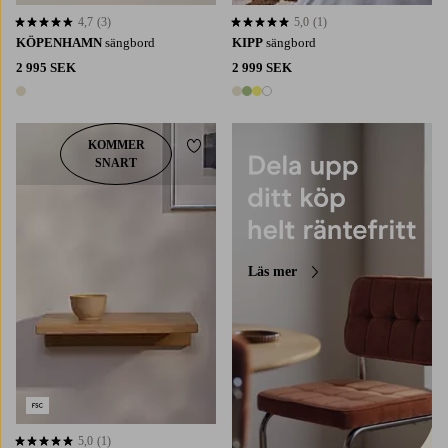
4,7
(3)
5,0
(1)
4,7 baserat på 3 st betyg
5,0 baserat på 1 st betyg
KÖPENHAMN
sängbord
KIPP
sängbord
2 995 SEK
2 999 SEK
1 färg
4 färger
KOMMER
Lägg till i favoriter
SNART
Läs mer
5,0
(1)
5,0 baserat på 1 st betyg