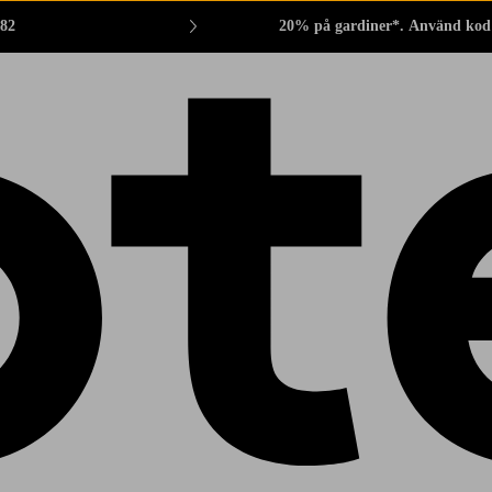
882
20% på gardiner*. Använd kod