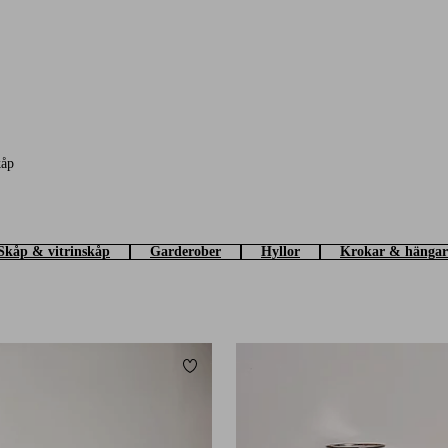
kåp
Skåp & vitrinskåp
Garderober
Hyllor
Krokar & hängar
Lägg till i favoriter