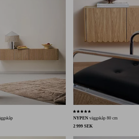
6 st betyg
4,5 baserat på 2 st betyg
äggskåp
NYPEN
väggskåp 80 cm
2 999 SEK