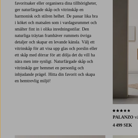
favoritsaker eller organisera dina tillhörigheter,
ger naturfärgade skåp och vitrinskåp en
harmonisk och stilren helhet. De passar lika bra
i köket och matsalen som i vardagsrummet och
smälter fint in i olika inredningsstilar. Den
naturliga träytan framhäver rummets övriga
detaljer och skapar en levande känsla. Välj ett
vitrinskåp för att visa upp glas och porslin eller
ett skåp med dörrar för att dölja det du vill ha
nära men inte synligt. Naturfärgade skåp och
vitrinskåp ger hemmet en personlig och
inbjudande prägel. Hitta din favorit och skapa
en hemtrevlig miljö!
3,2 baserat på 
PALANZO
v
4 499 SEK