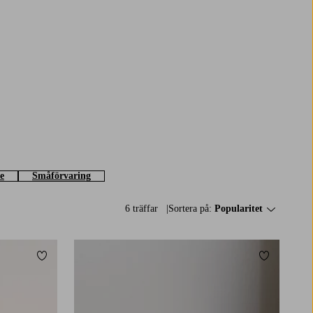
e
Småförvaring
6 träffar
Sortera på:
Popularitet
Lägg till i favoriter
Lägg till i 