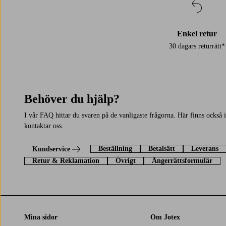
Enkel retur
30 dagars returrätt*
Behöver du hjälp?
I vår FAQ hittar du svaren på de vanligaste frågorna. Här finns också
kontaktar oss.
Beställning
Betalsätt
Leverans
Kundservice
Retur & Reklamation
Övrigt
Ångerrättsformulär
Mina sidor
Om Jotex