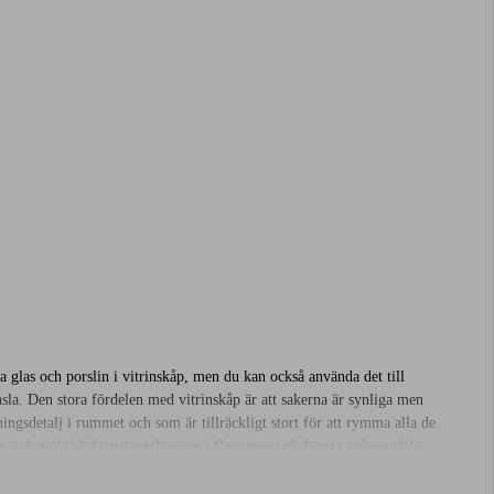
a glas och porslin i vitrinskåp, men du kan också använda det till
sla. Den stora fördelen med vitrinskåp är att sakerna är synliga men
ngsdetalj i rummet och som är tillräckligt stort för att rymma alla de
fin och praktisk förvaringslösning i flera rum och finns i många olika
ggen. Välkommen att upptäcka vårt utbud av vitrinskåp och andra skåp