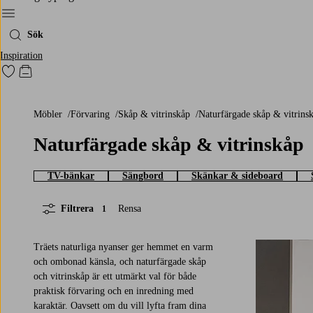
Meny
Sök
Inspiration
Gå till favoritmarkerade produkter
Gå till kundvagnen
Möbler
Förvaring
Skåp & vitrinskåp
Naturfärgade skåp & vitrins
Naturfärgade skåp & vitrinskåp
TV-bänkar
Sängbord
Skänkar & sideboard
Filtrera
Rensa
1
Träets naturliga nyanser ger hemmet en varm
och ombonad känsla, och naturfärgade skåp
och vitrinskåp är ett utmärkt val för både
praktisk förvaring och en inredning med
karaktär. Oavsett om du vill lyfta fram dina