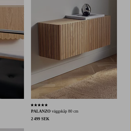
4,8 baserat på 6 st betyg
PALANZO
väggskåp 80 cm
2 499 SEK