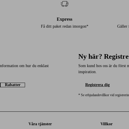
Express
Få ditt paket redan imorgon*
Gäller
Ny här? Registre
 information om hur du enklast
Som kund hos oss är du först 
inspiration.
Rabatter
Registrera dig
* Se erbjudandevillkor vid registreri
Våra tjänster
Villkor