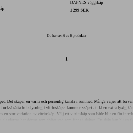
DAFNES väggskåp
20 st betyg
kåp
1 299 SEK
Du har sett 6 av 6 produkter
1
skåpet. Det skapar en varm och personlig känsla i rummet. Många väljer att förvar
 också sätta in belysning i vitrinskåpet kommer skåpet att få en extra lyxig kän
n stor variation av vitrinskåp. Välj ett vitrinskåp som både blir en fin inredni
för glasdörrar har dörrar som döljer vad som finns i skåpet. Ett skåp kan bli en 
er lekfullt skåp! Vi erbjuder även flera väggskåp som enkelt monteras upp på vä