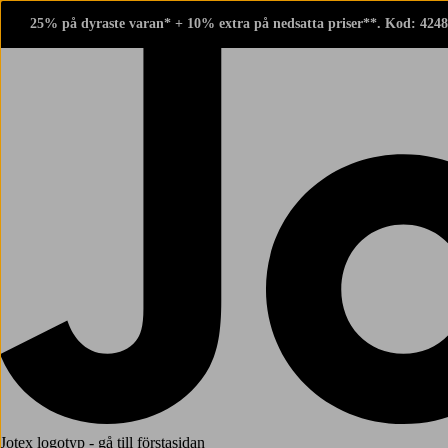
25% på dyraste varan* + 10% extra på nedsatta priser**. Kod: 424
Jotex logotyp - gå till förstasidan