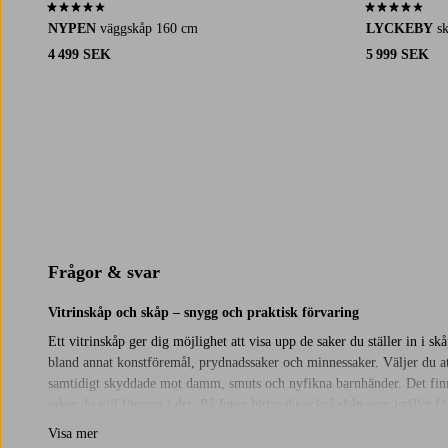
4,0 baserat på 1 st betyg
4,0 baserat på 
NYPEN
väggskåp 160 cm
LYCKEBY
s
4 499 SEK
5 999 SEK
Frågor & svar
Vitrinskåp och skåp – snygg och praktisk förvaring
Ett vitrinskåp ger dig möjlighet att visa upp de saker du ställer in i 
bland annat konstföremål, prydnadssaker och minnessaker. Väljer du att
samtidigt skyddade mot damm, smuts och nyfikna barnhänder. Det finns e
saker du vill förvara i det. På Jotex hittar du också skåp som istället 
utföranden. Välj ett modernt, ett klassiskt, ett vintageinspirerat ell
Visa mer
och beställ tryggt och säkert online.