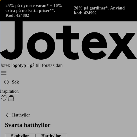
25% på dyraste varan* + 10%
20% på gardiner*. Använd
extra på nedsatta priser**.
kod: 424992
Kod: 424882
Jotex logotyp - gå till förstasidan
Meny
Sök
Inspiration
Gå till favoritmarkerade produkter
Gå till kundvagnen
Hatthyllor
Svarta hatthyllor
Skohyllor
Hatthyllor