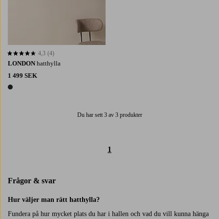
4,3
(4)
4,3 baserat på 4 st betyg
LONDON
hatthylla
1 499 SEK
1 färg
Du har sett 3 av 3 produkter
1
Frågor & svar
Hur väljer man rätt hatthylla?
Fundera på hur mycket plats du har i hallen och vad du vill kunna hänga