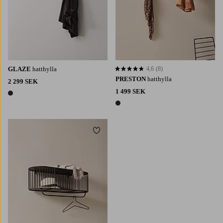
GLAZE
hatthylla
4,6
(8)
4,6 baserat på 8 st betyg
PRESTON
hatthylla
2 299 SEK
1 499 SEK
1 färg
1 färg
Lägg till i favoriter