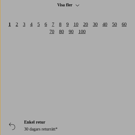
Visa fler
1
2
3
4
5
6
7
8
9
10
20
30
40
50
60
70
80
90
100
Trustpilot
Enkel retur
30 dagars returrätt*