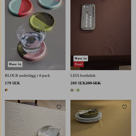
New in
New in
Deal
BLOCK underlägg i 4-pack
LEIA bordsduk
179 SEK
269 SEK
299 SEK
1 färg
3 färger
Lägg till i favoriter
Lägg t
145
200
250
300
145
200
250
300