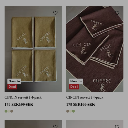
Lägg till i favoriter
Lägg t
New in
New in
Deal
Deal
CINCIN servett i 4-pack
CINCIN servett i 4-pack
179 SEK
199 SEK
179 SEK
199 SEK
3 färger
3 färger