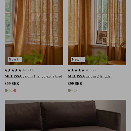
New in
New in
4,8
(11)
4,6
(22)
4,8 baserat på 11 st betyg
4,6 baserat på 22 st betyg
MELISSA
gardin 1 längd extra bred
MELISSA
gardin 2 längder
399 SEK
399 SEK
4 färger
3 färger