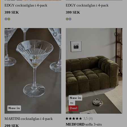
EDGY cocktailglas i 4-pack
EDGY cocktailglas i 4-pack
399 SEK
399 SEK
2 färger
2 färger
Lägg till i favoriter
Lägg t
New in
New in
Deal
MARTINI cocktailglas i 4-pack
3,5
(4)
3,5 baserat på 4 st betyg
MEDFORD
soffa 3-sits
299 SEK