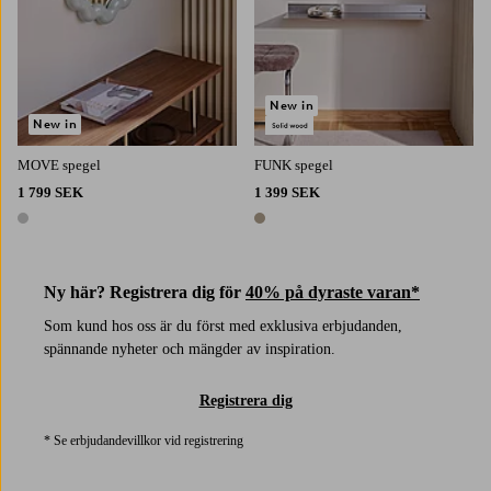
New in
New in
MOVE spegel
FUNK spegel
1 799 SEK
1 399 SEK
1 färg
1 färg
Ny här? Registrera dig för
40% på dyraste varan*
Som kund hos oss är du först med exklusiva erbjudanden,
spännande nyheter och mängder av inspiration.
Registrera dig
* Se erbjudandevillkor vid registrering