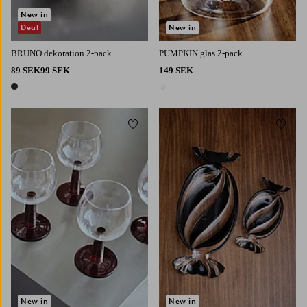
New in
Deal
New in
BRUNO dekoration 2-pack
PUMPKIN glas 2-pack
89 SEK
99 SEK
149 SEK
1 färg
1 färg
Lägg till i favoriter
Lägg t
New in
New in