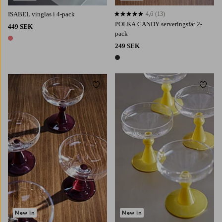
ISABEL vinglas i 4-pack
4,6
(13)
4,6 baserat på 13 st betyg
POLKA CANDY serveringsfat 2-
449 SEK
pack
1 färg
249 SEK
1 färg
Lägg till i favoriter
Lägg t
New in
New in