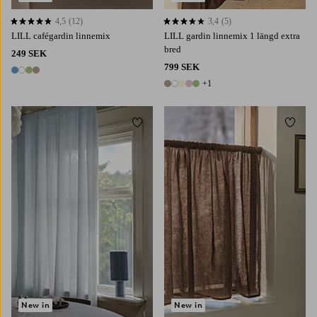
4,5
(12)
3,4
(5)
4,5 baserat på 12 st betyg
3,4 baserat på 5 st betyg
LILL cafégardin linnemix
LILL gardin linnemix 1 längd extra
bred
249 SEK
799 SEK
4 färger
+1
6 färger
Lägg till i favoriter
Lägg t
220
250
300
New in
New in