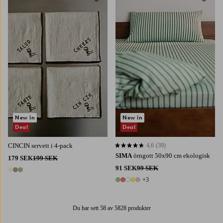
Lägg till i favoriter
Lägg t
New in
New in
Deal
Deal
CINCIN servett i 4-pack
4,6
(39)
4,6 baserat på 39 st betyg
SIMA
örngott 50x90 cm ekologisk
179 SEK
199 SEK
91 SEK
99 SEK
3 färger
+3
8 färger
Du har sett 58 av 5828 produkter