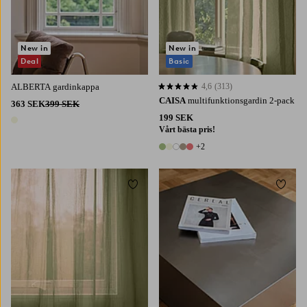
New in
New in
Deal
Basic
ALBERTA gardinkappa
4,6
(313)
4,6 baserat på 313 st betyg
CAISA
multifunktionsgardin 2-pack
363 SEK
399 SEK
199 SEK
1 färg
Vårt bästa pris!
+2
7 färger
Lägg till i favoriter
Lägg t
220
250
300