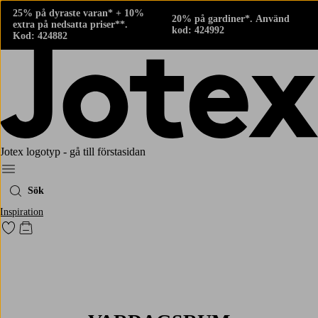
25% på dyraste varan* + 10%
20% på gardiner*. Använd
extra på nedsatta priser**.
kod: 424992
Kod: 424882
Jotex logotyp - gå till förstasidan
Meny
Sök
Inspiration
Gå till favoritmarkerade produkter
Gå till kundvagnen