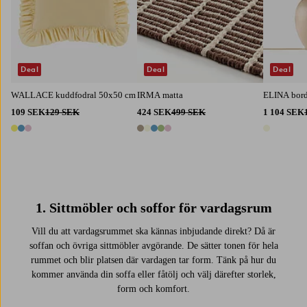
Deal
Deal
Deal
WALLACE kuddfodral 50x50 cm
IRMA matta
ELINA bor
109 SEK
129 SEK
424 SEK
499 SEK
1 104 SEK
3 färger
5 färger
1 färg
1. Sittmöbler och soffor för vardagsrum
Vill du att vardagsrummet ska kännas inbjudande direkt? Då är
soffan och övriga sittmöbler avgörande. De sätter tonen för hela
rummet och blir platsen där vardagen tar form. Tänk på hur du
kommer använda din soffa eller fåtölj och välj därefter storlek,
form och komfort.