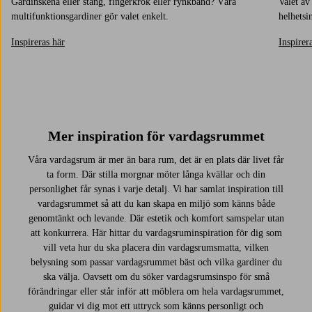
Gardinskena eller stång, fingerkrok eller rynkband? Våra
Valet av
multifunktionsgardiner gör valet enkelt.
helhetsi
Inspireras här
Inspirer
Mer inspiration för vardagsrummet
Våra vardagsrum är mer än bara rum, det är en plats där livet får
ta form. Där stilla morgnar möter långa kvällar och din
personlighet får synas i varje detalj. Vi har samlat inspiration till
vardagsrummet så att du kan skapa en miljö som känns både
genomtänkt och levande. Där estetik och komfort samspelar utan
att konkurrera. Här hittar du vardagsruminspiration för dig som
vill veta hur du ska placera din vardagsrumsmatta, vilken
belysning som passar vardagsrummet bäst och vilka gardiner du
ska välja. Oavsett om du söker vardagsrumsinspo för små
förändringar eller står inför att möblera om hela vardagsrummet,
guidar vi dig mot ett uttryck som känns personligt och