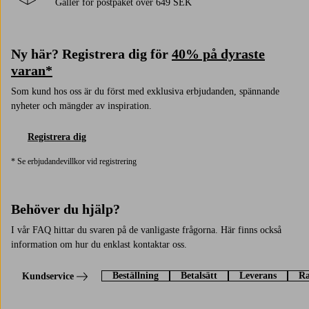
Gäller för postpaket över 649 SEK
Ny här? Registrera dig för
40% på dyraste
varan*
Som kund hos oss är du först med exklusiva erbjudanden, spännande
nyheter och mängder av inspiration.
Registrera dig
* Se erbjudandevillkor vid registrering
Behöver du hjälp?
I vår FAQ hittar du svaren på de vanligaste frågorna. Här finns också
information om hur du enklast kontaktar oss.
Beställning
Betalsätt
Leverans
Ra
Kundservice