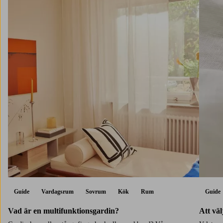
Guide
Vardagsrum
Sovrum
Kök
Rum
Guide
Vad är en multifunktionsgardin?
Att vä