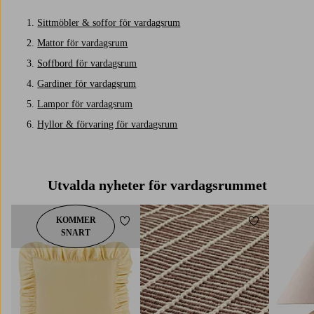
1.
Sittmöbler & soffor för vardagsrum
2.
Mattor för vardagsrum
3.
Soffbord för vardagsrum
4.
Gardiner för vardagsrum
5.
Lampor för vardagsrum
6.
Hyllor & förvaring för vardagsrum
Utvalda nyheter för vardagsrummet
KOMMER
Lägg till i favoriter
Lägg till i fav
SNART
80X150
160X230
200X300