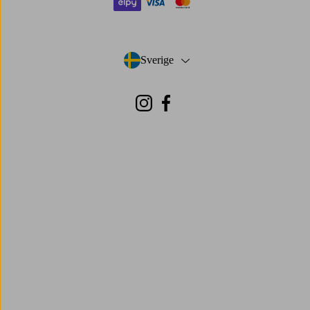
elpy
visa
mastercard
Sverige
- Välj land
Instagram
Facebook