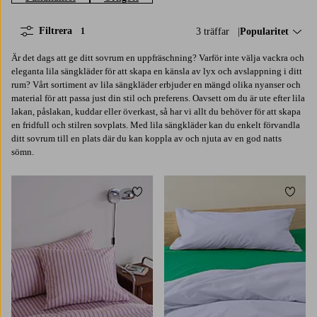
Filtrera
3 träffar
Sortera på:
Popularitet
1
Är det dags att ge ditt sovrum en uppfräschning? Varför inte välja vackra och
eleganta lila sängkläder för att skapa en känsla av lyx och avslappning i ditt
rum? Vårt sortiment av lila sängkläder erbjuder en mängd olika nyanser och
material för att passa just din stil och preferens. Oavsett om du är ute efter lila
lakan, påslakan, kuddar eller överkast, så har vi allt du behöver för att skapa
en fridfull och stilren sovplats. Med lila sängkläder kan du enkelt förvandla
ditt sovrum till en plats där du kan koppla av och njuta av en god natts
sömn.
Lägg till i favoriter
Lägg t