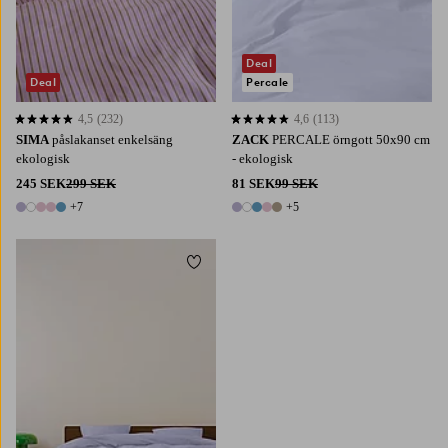
Deal
Deal
Percale
4,5
(232)
4,6
(113)
4,5 baserat på 232 st betyg
4,6 baserat på 113 st betyg
SIMA
påslakanset enkelsäng
ZACK
PERCALE örngott 50x90 cm
ekologisk
- ekologisk
245 SEK
299 SEK
81 SEK
99 SEK
+7
+5
12 färger
10 färger
Lägg till i favoriter
220X210
240X220