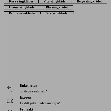
Rosa sängkläder
Vita sängkläder
Beige sängkläder
Gröna sängkläder
Blå sängkläder
Bruna sängkläder
Grå sängkläder
Gula sängkläder
Orange sängkläder
Trustpilot
Enkel retur
30 dagars returrätt*
Express
Få ditt paket redan imorgon*
Fri frakt