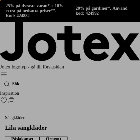
25% på dyraste varan* + 10%
20% på gardiner*. Använd
extra på nedsatta priser**.
kod: 424992
Kod: 424882
Jotex logotyp - gå till förstasidan
Meny
Sök
Inspiration
Gå till favoritmarkerade produkter
Gå till kundvagnen
Sängkläder
Lila sängkläder
Påslakanset
Örngott