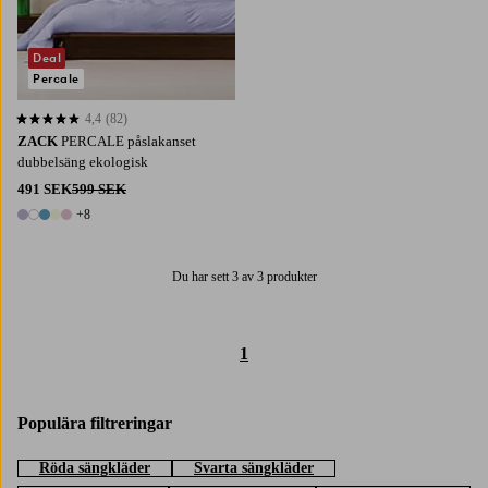
Deal
Percale
4,4
(82)
4,4 baserat på 82 st betyg
ZACK
PERCALE påslakanset
dubbelsäng ekologisk
491 SEK
599 SEK
+8
13 färger
Du har sett 3 av 3 produkter
1
Populära filtreringar
Röda sängkläder
Svarta sängkläder