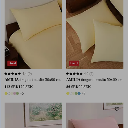
Deal
Deal
4,4
(9)
4,0
(2)
4,4 baserat på 9 st betyg
4,0 baserat på 2 st betyg
AMILIA
örngott i muslin 50x90 cm
AMILIA
örngott i muslin 50x60 cm
112 SEK
129 SEK
86 SEK
99 SEK
+5
+7
10 färger
12 färger
Lägg till i favoriter
Lägg t