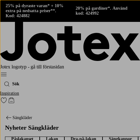
25% på dyraste varan* + 10%
20% på gardiner*. Använd
extra på nedsatta priser**.
kod: 424992
Kod: 424882
Jotex logotyp - gå till förstasidan
Meny
Sök
Inspiration
Gå till favoritmarkerade produkter
Gå till kundvagnen
Sängkläder
Nyheter Sängkläder
Påslakanset
Lakan
Dra-på-lakan
Sängkappor