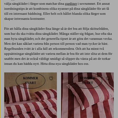
välja sängkläder i färger som matchar dina
gardiner
i sovrummet. Ett annat
inredningstips är att kombinera olika nyanser på dina sängkläder för att få
till en intressant bäddning. Eller helt och hållet blanda olika färger som
skapar intressanta kontraster.
För att hålla dina sängkläder fina länge så är det bra att följa skötselråden,
som hur du ska tvätta dina sängkläder. Många ställer sig frågan; hur ofta ska
man byta sängkläder, och det generella tipset är att göra det varannan vecka.
Men det kan såklart variera från person till person vad man tycker är bäst.
Regelbunden tvätt är i alla fall att rekommendera. Och att ha minst två
uppsättningar sängkläder att variera mellan är bra för att inte slita ut dem för
snabbt men det är också väldigt smidigt så slipper du vänta på att de torkar
innan du kan bädda nytt. Hitta dina nya sängkläder hos oss.
KOMMER
KOMMER
Lägg till i favoriter
Lägg t
SNART
SNART