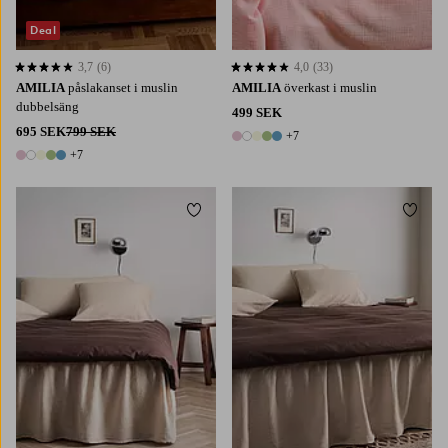
Deal
3,7
(6)
4,0
(33)
3,7 baserat på 6 st betyg
4,0 baserat på 33 st betyg
AMILIA
påslakanset i muslin
AMILIA
överkast i muslin
dubbelsäng
499 SEK
695 SEK
799 SEK
+7
12 färger
+7
12 färger
Lägg till i favoriter
Lägg t
90X200
120X200
140X200
160X200
90X200
120X200
140X200
160X200
180X200
180X200