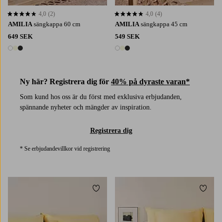
4,0
(2)
4,0
(4)
4,0 baserat på 2 st betyg
4,0 baserat på 4 st betyg
AMILIA
sängkappa 60 cm
AMILIA
sängkappa 45 cm
649 SEK
549 SEK
3 färger
3 färger
Ny här? Registrera dig för
40% på dyraste varan*
Som kund hos oss är du först med exklusiva erbjudanden,
spännande nyheter och mängder av inspiration.
Registrera dig
* Se erbjudandevillkor vid registrering
Lägg till i favoriter
Lägg t
150X260
180X260
260X260