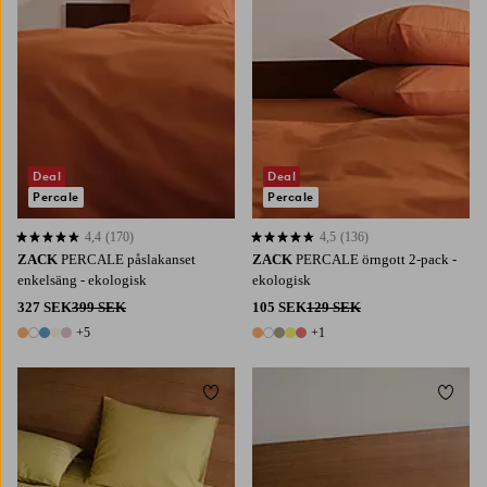
Deal
Deal
Percale
Percale
4,4
(170)
4,5
(136)
4,4 baserat på 170 st betyg
4,5 baserat på 136 st betyg
ZACK
PERCALE påslakanset
ZACK
PERCALE örngott 2-pack -
enkelsäng - ekologisk
ekologisk
327 SEK
399 SEK
105 SEK
129 SEK
+5
+1
10 färger
6 färger
Lägg till i favoriter
Lägg t