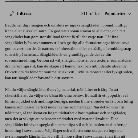
Filtrera
811 träffar
Sortera på:
Popularitet
Bädda ner dig i sängen och omsluts av mjuka sängkläder i bomull, luftigt
linne eller silkeslen satin. En god natts sömn strävar vi alla efter, och rätt
sängkläder kan göra stor skillnad för att få till det varje natt. Låt fina
sängkläder lyfta sovrummets stil och ge dig alla förutsättningar för att sova
gott oavsett om det är nattens skönhetssömn eller en härlig eftermiddagsnap
som står på schemat. Sängkläder är en grundläggande del av din
sovrumsinredning. Genom att välja färger, mönster och texturer som matchar
din personliga stil, kan du skapa ett harmoniskt och inbjudande utseende.
Oavsett om du föredrar minimalistiskt vitt, livfulla mönster eller lyxigt siden,
kan rätt sängkläder förvandla ditt sovrum.
När du väljer sängkläder, överväg material, trådtäthet och färg för att
säkerställa att du väljer de bästa för dina behov. Bomull är ett populärt val
för sin mjukhet och andningsförmåga, medan linne erbjuder en lätt och luftig
känsla som passar perfekt under varma sommardagar. När det kommer till
trådtäthet, så indikerar en högre trådtäthet oftast mjukare och sängkläder,
men det är viktigt att balansera trådtäthet med materialkvalitet. Dina
sängkläder bör även spegla din personliga stil och komplettera din övriga
inredning i sovrummet. Välj färger och mönster som skapar en lugn och
avslappnande känsla. Om du vill få ihop stilen i sovrummet är ett tips att