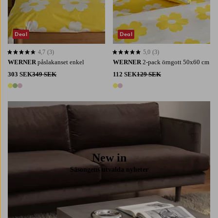
Deal
Deal
4,7
(3)
5,0
(3)
4,7 baserat på 3 st betyg
5,0 baserat på 3 st betyg
WERNER
påslakanset enkel
WERNER
2-pack örngott 50x60 cm
303 SEK
349 SEK
112 SEK
129 SEK
3 färger
2 färger
New in
Säsongens utvalda nyheter