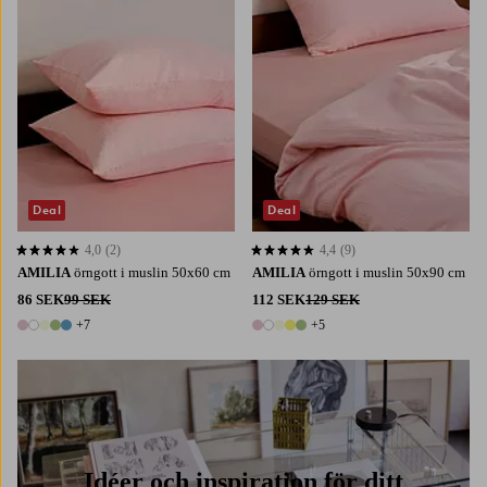
Deal
Deal
4,0
(2)
4,4
(9)
4,0 baserat på 2 st betyg
4,4 baserat på 9 st betyg
AMILIA
örngott i muslin 50x60 cm
AMILIA
örngott i muslin 50x90 cm
86 SEK
99 SEK
112 SEK
129 SEK
+7
+5
12 färger
10 färger
Idéer och inspiration för ditt