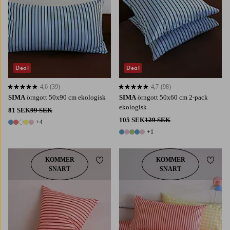
Deal
Deal
4,6
(39)
4,7
(98)
4,6 baserat på 39 st betyg
4,7 baserat på 98 st betyg
SIMA
örngott 50x90 cm ekologisk
SIMA
örngott 50x60 cm 2-pack
ekologisk
81 SEK
99 SEK
105 SEK
129 SEK
+4
9 färger
+1
6 färger
KOMMER
KOMMER
Lägg till i favoriter
Lägg t
SNART
SNART