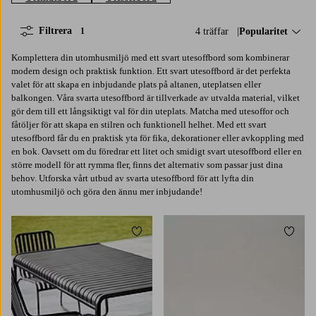
Filtrera
4 träffar
Sortera på:
Popularitet
1
Komplettera din utomhusmiljö med ett svart utesoffbord som kombinerar
modern design och praktisk funktion. Ett svart utesoffbord är det perfekta
valet för att skapa en inbjudande plats på altanen, uteplatsen eller
balkongen. Våra svarta utesoffbord är tillverkade av utvalda material, vilket
gör dem till ett långsiktigt val för din uteplats. Matcha med utesoffor och
fåtöljer för att skapa en stilren och funktionell helhet. Med ett svart
utesoffbord får du en praktisk yta för fika, dekorationer eller avkoppling med
en bok. Oavsett om du föredrar ett litet och smidigt svart utesoffbord eller en
större modell för att rymma fler, finns det alternativ som passar just dina
behov. Utforska vårt utbud av svarta utesoffbord för att lyfta din
utomhusmiljö och göra den ännu mer inbjudande!
Lägg till i favoriter
Lägg t