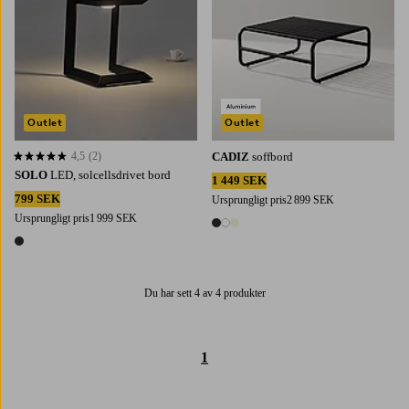
Outlet
Outlet
4,5
(2)
CADIZ
soffbord
4,5 baserat på 2 st betyg
SOLO
LED, solcellsdrivet bord
1 449 SEK
799 SEK
Ursprungligt pris
2 899 SEK
Ursprungligt pris
1 999 SEK
3 färger
1 färg
Du har sett 4 av 4 produkter
1