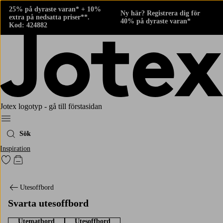
25% på dyraste varan* + 10%
Ny här? Registrera dig för
extra på nedsatta priser**.
40% på dyraste varan*
Kod: 424882
Jotex logotyp - gå till förstasidan
Meny
Sök
Inspiration
Gå till favoritmarkerade produkter
Gå till kundvagnen
Utesoffbord
Svarta utesoffbord
Utematbord
Utesoffbord