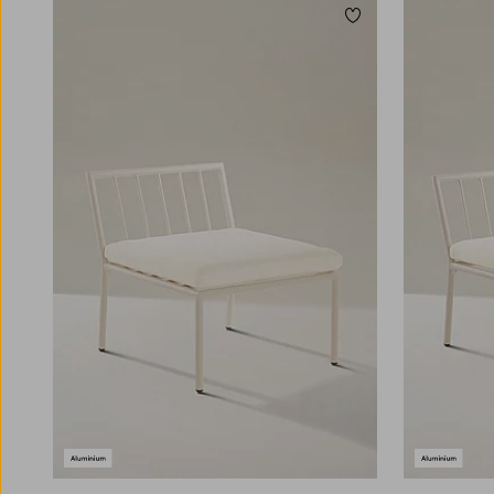
trägolv, medan metall eller aluminium tillför
Lägg till i favoriter
ett mer grafiskt och modernt uttryck.
Komplettera din utefåtölj med en mjuk pläd
över ryggstöd eller armstöd, och du får snabbt
en mysig plats att koppla av även på svalare
kvällar. Om du kompletterar din utefåtölj med
en fotpall får du dessutom en praktisk plats att
vila fötterna på. Stil och flexibilitet hand i
hand!