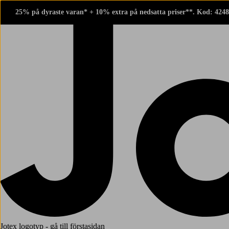
25% på dyraste varan* + 10% extra på nedsatta priser**. Kod: 424
Jotex logotyp - gå till förstasidan