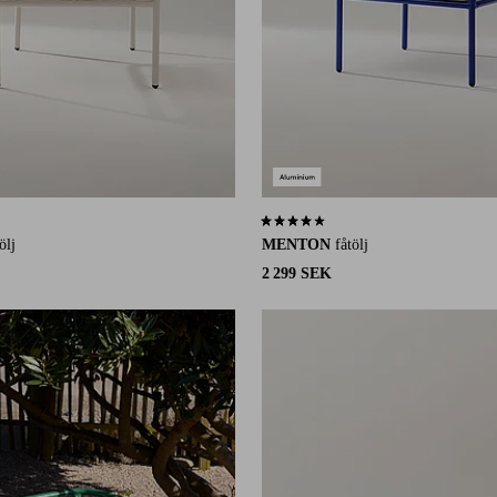
30 st betyg
4,0 baserat på 30 st betyg
ölj
MENTON
fåtölj
2 299 SEK
Lägg till i favoriter