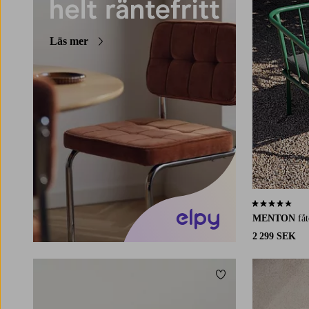
Läs mer
4,0 baserat på 
MENTON
fåt
2 299 SEK
Lägg till i favoriter