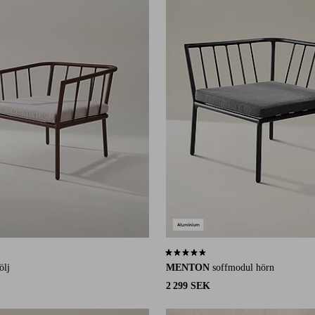
30 st betyg
4,5 baserat på 14 st betyg
ölj
MENTON
soffmodul hörn
2 299 SEK