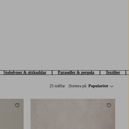
Stolsdynor & sittkuddar
Parasoller & pergola
Textilier
25 träffar
Sortera på:
Popularitet
Lägg till i favoriter
Lägg till i 