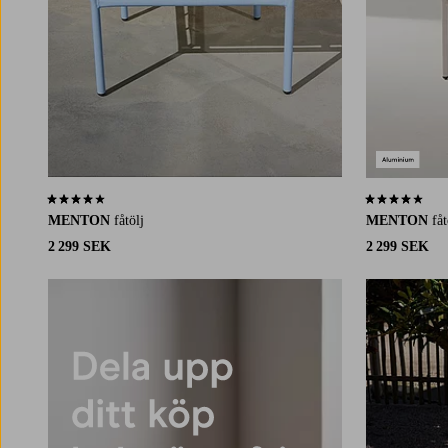
4,0 baserat på 30 st betyg
4,0 baserat på 
MENTON
fåtölj
MENTON
fåt
2 299 SEK
2 299 SEK