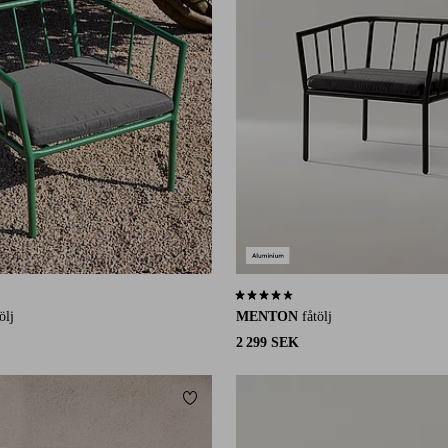
30 st betyg
4,0 baserat på 30 st betyg
ölj
MENTON
fåtölj
2 299 SEK
Lägg till i favoriter