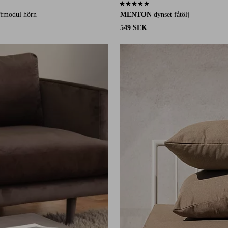
14 st betyg
2,9 baserat på 17 st betyg
ffmodul hörn
MENTON
dynset fåtölj
549 SEK