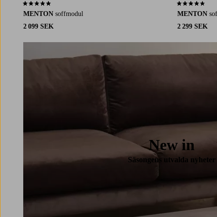
4,8 baserat på 5 st betyg
4,5 baserat på 
MENTON
soffmodul
MENTON
so
2 099 SEK
2 299 SEK
New in
Säsongens utvalda nyheter