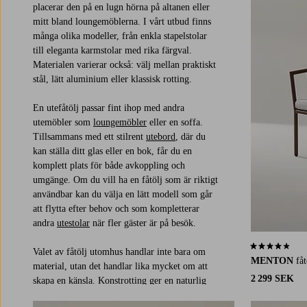
placerar den på en lugn hörna på altanen eller
mitt bland loungemöblerna. I vårt utbud finns
många olika modeller, från enkla stapelstolar
till eleganta karmstolar med rika färgval.
Materialen varierar också: välj mellan praktiskt
stål, lätt aluminium eller klassisk rotting.
En utefåtölj passar fint ihop med andra
utemöbler som
loungemöbler
eller en soffa.
Tillsammans med ett stilrent
utebord
, där du
kan ställa ditt glas eller en bok, får du en
komplett plats för både avkoppling och
umgänge. Om du vill ha en fåtölj som är riktigt
användbar kan du välja en lätt modell som går
att flytta efter behov och som kompletterar
andra
utestolar
när fler gäster är på besök.
4,0 baserat på 
Valet av fåtölj utomhus handlar inte bara om
MENTON
fåt
material, utan det handlar lika mycket om att
2 299 SEK
skapa en känsla. Konstrotting ger en naturlig
textur som passar väl till gröna växter och