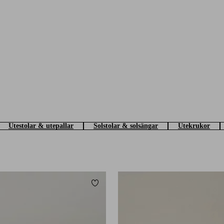
Utestolar & utepallar
Solstolar & solsängar
Utekrukor
Lägg till i favoriter