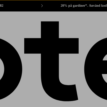
882
20% på gardiner*. Använd kod