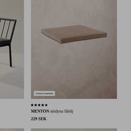
4,0 baserat på 4 st betyg
MENTON
sittdyna fåtölj
229 SEK