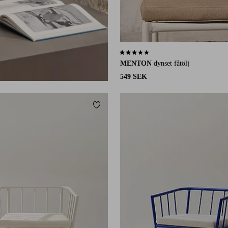
2,9 baserat på 17 st betyg
MENTON
dynset fåtölj
549 SEK
Lägg till i favoriter