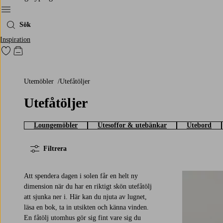
Meny
Sök
Inspiration
Gå till favoritmarkerade produkter
Gå till kundvagnen
Utemöbler
Utefåtöljer
Utefåtöljer
Loungemöbler
Utesoffor & utebänkar
Utebord
Filtrera
Att spendera dagen i solen får en helt ny
dimension när du har en riktigt skön utefåtölj
att sjunka ner i. Här kan du njuta av lugnet,
läsa en bok, ta in utsikten och känna vinden.
En fåtölj utomhus gör sig fint vare sig du