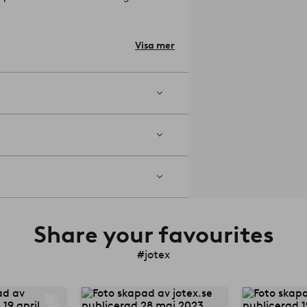
ierad MDF, vilket innebär att träet är
änniskor och miljö.
erial: MDF, sisal.
Visa mer
17 cm.
 bädda med i hyllan.
Artikelnummer:
Share your favourites
#jotex