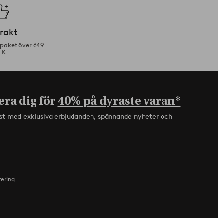
frakt
tpaket över 649
EK
era dig för
40% på dyraste varan*
rst med exklusiva erbjudanden, spännande nyheter och
rering