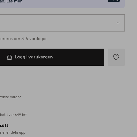
ån.
Läs mer
vereras om 3-5 vardagar
Lägg i varukorgen
Lägg
till
i
favoriter
yraste varan*
aket över 649 kr*
lsätt
e eller dela upp