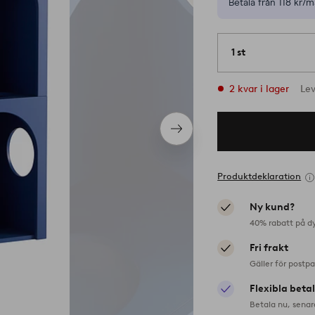
Betala från 118 kr/m
1 st
2 kvar i lager
Le
Nästa
produkt
Produktdeklaration
Ny kund?
40% rabatt på d
Fri frakt
Gäller för postp
Flexibla beta
Betala nu, senar