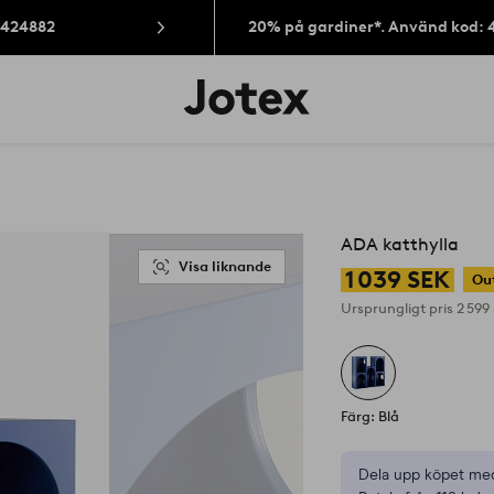
: 424882
20% på gardiner*. Använd kod: 
Jotex
logotyp
-
gå
till
förstasidan
ADA katthylla
Visa liknande
1 039 SEK
Ou
Ursprungligt pris
2 599
Färg: Blå
Dela upp köpet med