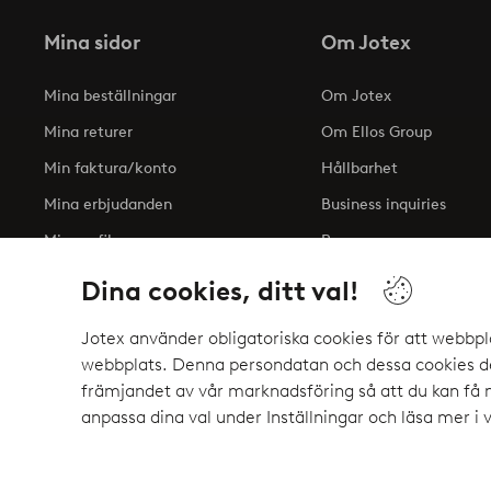
Mina sidor
Om Jotex
Mina beställningar
Om Jotex
Mina returer
Om Ellos Group
Min faktura/konto
Hållbarhet
Mina erbjudanden
Business inquiries
Min profil
Press
Tillgänglighetsredogöre
Dina cookies, ditt val!
Jotex använder obligatoriska cookies för att webbpl
webbplats. Denna persondatan och dessa cookies del
Säkra betalningar - Betala direkt eller del
främjandet av vår marknadsföring så att du kan få
Vill du veta mer om
våra betalalternativ
?
anpassa dina val under Inställningar och läsa mer i 