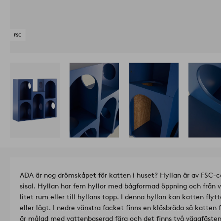
ADA är nog drömskåpet för katten i huset? Hyllan är av FSC-c
sisal. Hyllan har fem hyllor med bågformad öppning och från var
litet rum eller till hyllans topp. I denna hyllan kan katten fly
eller lågt. I nedre vänstra facket finns en klösbräda så katten 
är målad med vattenbaserad färg och det finns två väggfästen