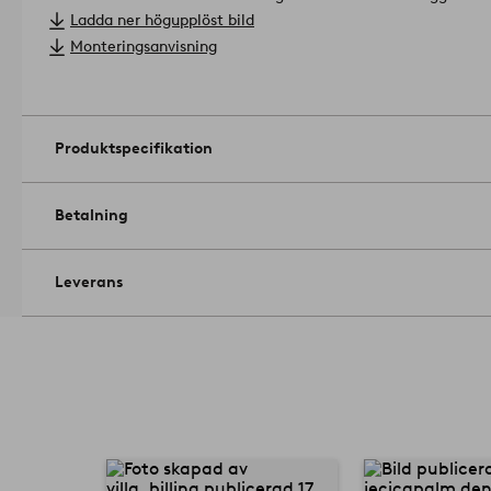
Monteringsanvisning medföljer.
Produkten innehåller FSC-certif
Ladda ner högupplöst bild
avverkat från ett ansvarsfullt skogsbruk som tar hänsyn till m
Monteringsanvisning
Licensnummer & testinstitut: SAI-COC-004967 SAI Global.
Mat
Storlek: Höjd 100 cm, bredd 108,5 cm, djup 31,5 cm, hål ø ca 
Skötselråd: Torkas av med lätt fuktad trasa.
Tips/råd: Ta en titt på våra fina djurplädar, de är perfekta att
Produktspecifikation
1741251-01-0
Betalning
Leverans