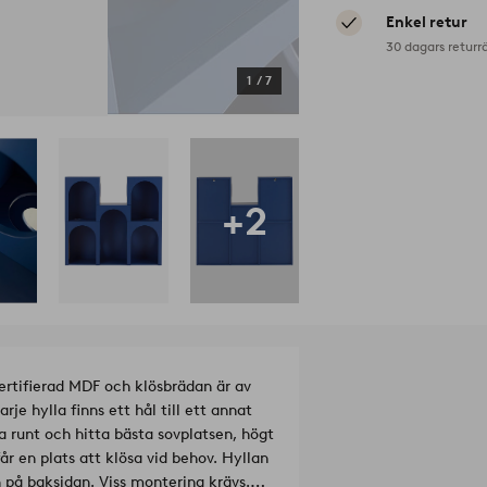
Enkel retur
30 dagars returr
1
/
7
+2
ertifierad MDF och klösbrädan är av
je hylla finns ett hål till ett annat
tta runt och hitta bästa sovplatsen, högt
får en plats att klösa vid behov. Hyllan
 på baksidan. Viss montering krävs.