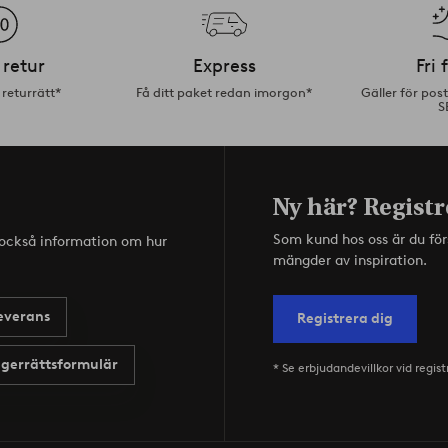
 retur
Express
Fri 
returrätt*
Få ditt paket redan imorgon*
Gäller för pos
S
Ny här? Registr
Som kund hos oss är du fö
s också information om hur
mängder av inspiration.
everans
Registrera dig
gerrättsformulär
* Se erbjudandevillkor vid regist