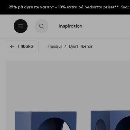
25% på dyraste varan* + 10% extra på nedsatta priser**. Kod
Inspiration
Tillbaka
Husdjur
Djurtillbehör