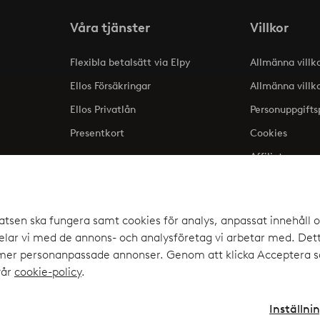
Våra tjänster
Villkor
Flexibla betalsätt via Elpy
Allmänna villk
Ellos Försäkringar
Allmänna villk
Ellos Privatlån
Personuppgifts
Presentkort
Cookies
Affiliate
lse
atsen ska fungera samt cookies för analys, anpassat innehåll o
ar vi med de annons- och analysföretag vi arbetar med. Detta
a upp
 mer personanpassade annonser. Genom att klicka Acceptera sa
elpy
vår
cookie-policy
.
Inställni
Instagram
Faceb