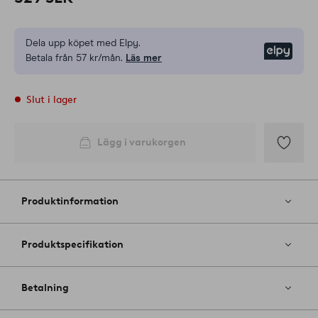
Dela upp köpet med Elpy.
Elpy
Betala från 57 kr/mån.
Läs mer
Slut i lager
Lägg i varukorgen
Lägg
till
i
Produktinformation
favoriter
Produktspecifikation
Betalning