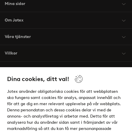
Mina sidor
Om Jotex
Våra tjänster
Villkor
Vänner
Dina cookies, ditt val!
Jotex använder obligatoriska cookies för att webbplatsen
ska fungera samt cookies för analys, anpassat innehåll och
för att ge dig en mer relevant upplevelse på vår webbplats.
Säkra betalningar - Betala direkt eller dela upp
Denna persondatan och dessa cookies delar vi med de
annons- och analysföretag vi arbetar med. Detta för att
Vill du veta mer om
våra betalalternativ
?
analysera hur du använder sidan samt i främjandet av vår
elpy
marknadsföring så att du kan få mer personanpassade