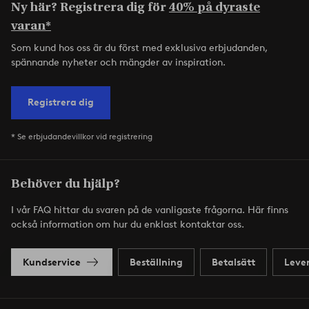
Ny här? Registrera dig för
40% på dyraste
varan*
Som kund hos oss är du först med exklusiva erbjudanden,
spännande nyheter och mängder av inspiration.
Registrera dig
* Se erbjudandevillkor vid registrering
Behöver du hjälp?
I vår FAQ hittar du svaren på de vanligaste frågorna. Här finns
också information om hur du enklast kontaktar oss.
Kundservice
Beställning
Betalsätt
Leve