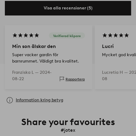
Visa alla recensioner (5)
Verifierad köpare
Min son älskar den
Lucri
Super vacker gardin för
Mycket god kvali
barnrummet. Väldigt bra kvalitet.
Franziska L —
2024-
Lucretia H —
20
08-22
08
Rapportera
Information kring betyg
Share your favourites
#jotex