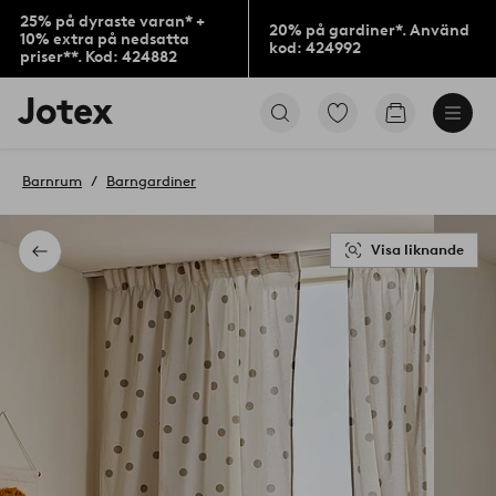
25% på dyraste varan* +
20% på gardiner*. Använd
10% extra på nedsatta
kod: 424992
priser**. Kod: 424882
Jotex
Gå
Gå
logotyp
till
till
-
favoritmarkerade
kundvagne
gå
produkter
Barnrum
Barngardiner
till
förstasidan
Visa liknande
Tillbaka