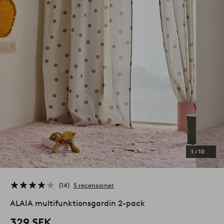
1
/
10
14
5 recensioner
ALAIA multifunktionsgardin 2-pack
329 SEK