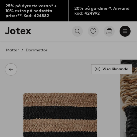
25% på dyraste varan* +
20% på gardiner*. Använd
10% extra på nedsatta
kod: 424992
priser**. Kod: 424882
Jotex
Gå
Gå
logotyp
till
till
-
favoritmarkerade
kundvagne
gå
produkter
Mattor
Dörrmattor
till
förstasidan
Visa liknande
Tillbaka