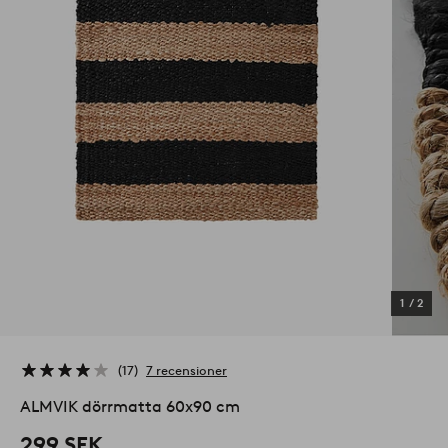
1
/
2
17
7 recensioner
ALMVIK dörrmatta 60x90 cm
299 SEK