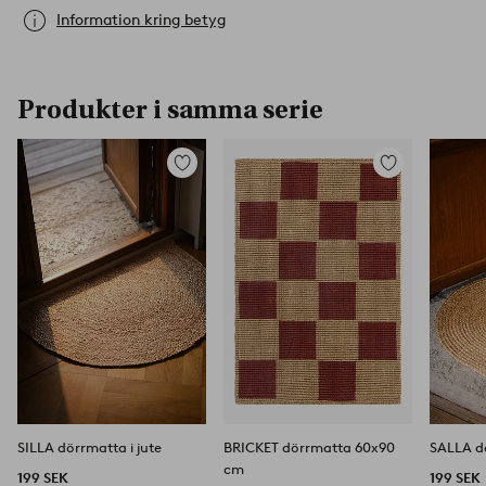
Information kring betyg
Produkter i samma serie
Lägg
Lägg
till
till
i
i
favoriter
favoriter
SILLA dörrmatta i jute
BRICKET dörrmatta 60x90
SALLA dö
cm
199 SEK
199 SEK