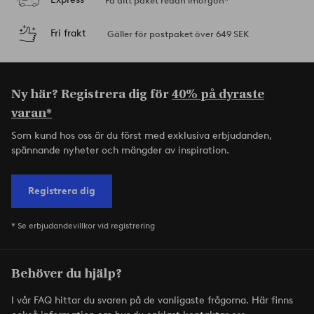
Få ditt paket redan imorgon*
Fri frakt
Gäller för postpaket över 649 SEK
Ny här? Registrera dig för
40% på dyraste
varan*
Som kund hos oss är du först med exklusiva erbjudanden,
spännande nyheter och mängder av inspiration.
Registrera dig
* Se erbjudandevillkor vid registrering
Behöver du hjälp?
I vår FAQ hittar du svaren på de vanligaste frågorna. Här finns