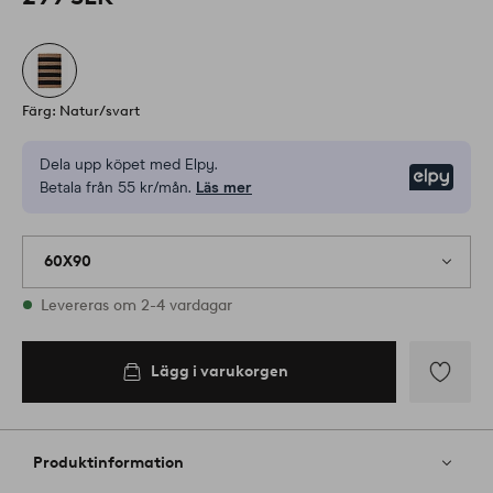
Färg: Natur/svart
Dela upp köpet med Elpy.
Elpy
Betala från 55 kr/mån.
Läs mer
60X90
I lager
Levereras om 2-4 vardagar
Lägg i varukorgen
Lägg i
varukorgen
Lägg
till
i
Produktinformation
favoriter