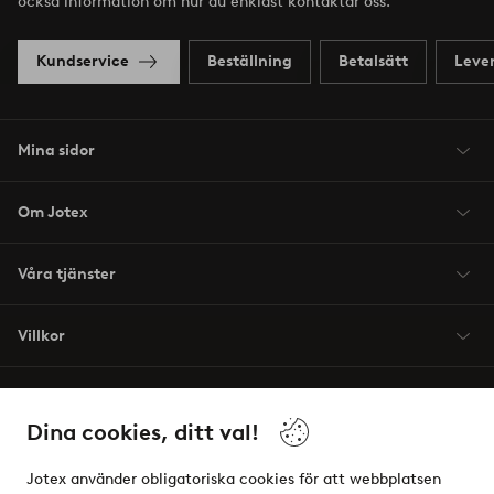
också information om hur du enklast kontaktar oss.
Kundservice
Beställning
Betalsätt
Leve
Mina sidor
Om Jotex
Våra tjänster
Villkor
Vänner
Dina cookies, ditt val!
Jotex använder obligatoriska cookies för att webbplatsen