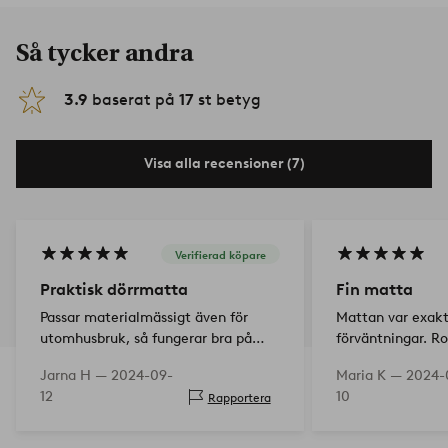
Så tycker andra
3.9
baserat på
17
st betyg
Visa alla recensioner (7)
Verifierad köpare
Praktisk dörrmatta
Fin matta
Passar materialmässigt även för
Mattan var exakt
utomhusbruk, så fungerar bra på
förväntningar. Ro
terrassen. Plus för stilren design.
men ändå inte för
Jarna H —
2024-09-
Maria K —
2024-
går att stänga u
12
10
Rapportera
flyttar sig.