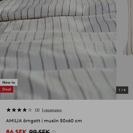
New in
Deal
1
/
4
2
1 recension
AMILIA örngott i muslin 50x60 cm
86 SEK
99 SEK