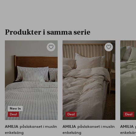
Produkter i samma serie
Lägg
Lägg
till
till
i
i
favoriter
favoriter
New in
Deal
Deal
Deal
AMILIA
påslakanset i muslin
AMILIA
påslakanset i muslin
AMILIA
enkelsäng
enkelsäng
enkelsä