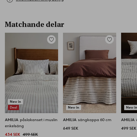
Matchande delar
Lägg
Lägg
till
till
i
i
favoriter
favoriter
New in
Deal
New in
New i
AMILIA
påslakanset i muslin
AMILIA
sängkappa 60 cm
AMILIA
enkelsäng
649 SEK
499 SEK
434 SEK
499 SEK