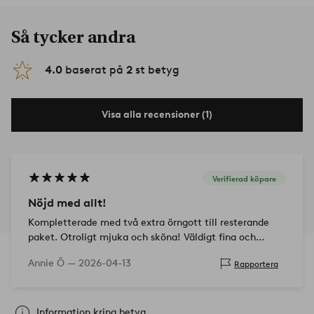
Så tycker andra
4.0
baserat på
2
st betyg
Visa alla recensioner (1)
Verifierad köpare
Nöjd med allt!
Kompletterade med två extra örngott till resterande
paket. Otroligt mjuka och sköna! Väldigt fina och
färgen är precis som förväntat.
Annie Ö —
2026-04-13
Rapportera
Information kring betyg