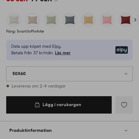
Färg: Svart/offwhite
Dela upp köpet med Elpy.
Elpy
Betala från 37 kr/mån.
Läs mer
50X60
I lager
Levereras om 2-4 vardagar
Lägg i varukorgen
Lägg i
varukorgen
Lägg
till
i
Produktinformation
favoriter