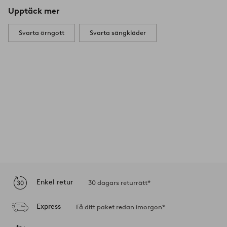
Upptäck mer
Svarta örngott
Svarta sängkläder
Enkel retur
30 dagars returrätt*
Express
Få ditt paket redan imorgon*