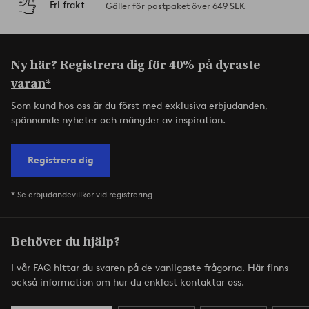
Fri frakt
Gäller för postpaket över 649 SEK
Ny här? Registrera dig för
40% på dyraste
varan*
Som kund hos oss är du först med exklusiva erbjudanden,
spännande nyheter och mängder av inspiration.
Registrera dig
* Se erbjudandevillkor vid registrering
Behöver du hjälp?
I vår FAQ hittar du svaren på de vanligaste frågorna. Här finns
också information om hur du enklast kontaktar oss.