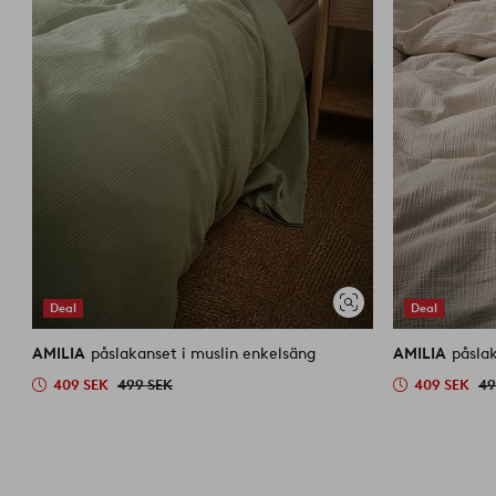
Deal
Deal
Visa
liknande
AMILIA
påslakanset i muslin enkelsäng
AMILIA
påsla
409 SEK
499 SEK
409 SEK
49