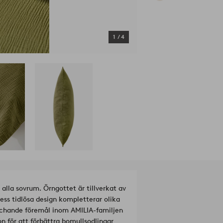
1
/
4
 alla sovrum. Örngottet är tillverkat av
ess tidlösa design kompletterar olika
atchande föremål inom AMILIA-familjen
 för att förbättra bomullsodlingar