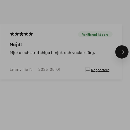
Verifierad köpare
Nöjd!
Mjuka och stretchiga i mjuk och vacker färg.
Näs
pro
Emmy-lie N —
2025-08-01
Rapportera