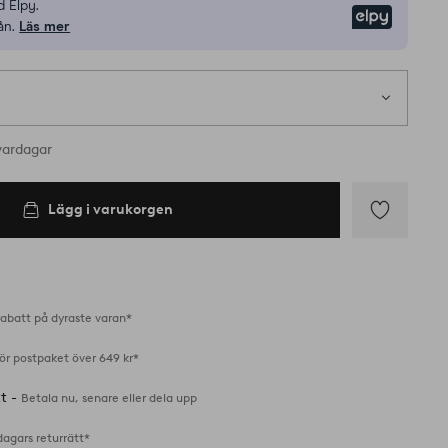
 Elpy.
Elpy
ån.
Läs mer
vardagar
Lägg i varukorgen
Lägg
till
i
favoriter
abatt på dyraste varan*
för postpaket över 649 kr*
tt -
Betala nu, senare eller dela upp
dagars returrätt*