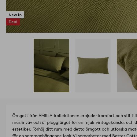
New in
Deal
Örngott från AMILIA-kollektionen erbjuder komfort och stil till
muslinväv och är plaggfärgat för en mjuk vintagekänsla, och d
estetiker. Förhöj ditt rum med detta örngott och utforska m
för en sammanhängande look.
Vi samarbetar med Better Cotton