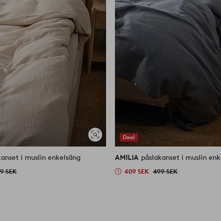
Deal
Visa
liknande
kanset i muslin enkelsäng
AMILIA
påslakanset i muslin en
9 SEK
409 SEK
499 SEK