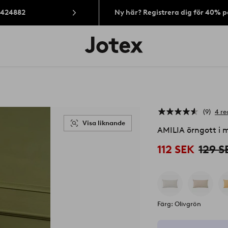
: 424882
Ny här? Registrera dig för 40% 
Jotex
logotyp
-
gå
till
förstasidan
9
4 re
Visa liknande
AMILIA örngott i 
112 SEK
129 S
Färg: Olivgrön