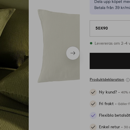
Dela upp köpet med
Betala från 39 kr/m
50X90
I lager
Levereras om 2-4 
Nästa
produkt
Produktdeklaration
Ny kund? -
40% r
Fri frakt -
Gäller 
Flexibla betalsä
Enkel retur -
30 