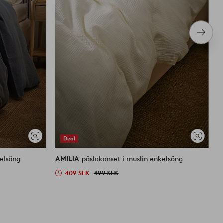
Nästa
produ
Deal
Visa
Visa
liknande
liknande
kelsäng
AMILIA
påslakanset i muslin enkelsäng
A
409 SEK
499 SEK