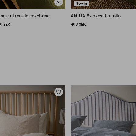
New in
Visa
liknande
kanset i muslin enkelsäng
AMILIA
överkast i muslin
9 SEK
499 SEK
Lägg
till
i
favoriter