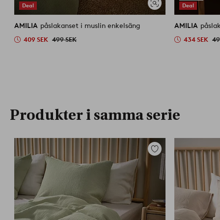
Deal
Deal
Visa
liknande
AMILIA
påslakanset i muslin enkelsäng
AMILIA
påsla
409 SEK
499 SEK
434 SEK
49
Produkter i samma serie
Lägg
till
i
favoriter