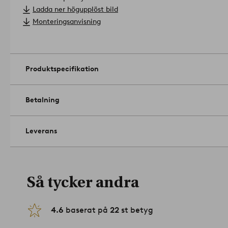
Storlek: höjd 130 cm, ø 23 cm.
Ladda ner högupplöst bild
Lampskärm: ø 15 cm, höjd 24 cm.
Monteringsanvisning
Sockel: E27.
Effekt max: 25 w.
Ljuskälla ingår ej.
Artikelnummer: 2046788-05-0
Produktspecifikation
Betalning
Leverans
Så tycker andra
4.6
baserat på
22
st betyg