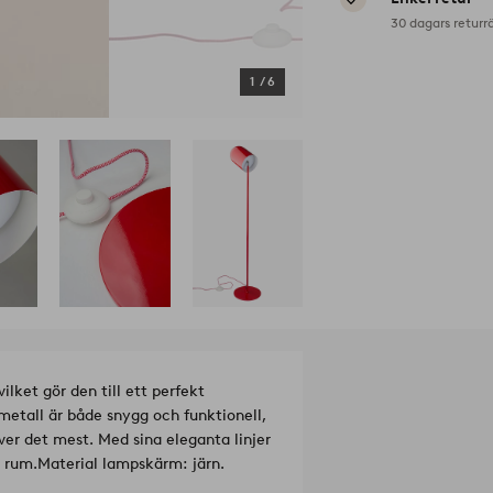
30 dagars returr
1
/
6
lket gör den till ett perfekt
etall är både snygg och funktionell,
över det mest. Med sina eleganta linjer
a rum.
Material lampskärm: järn.