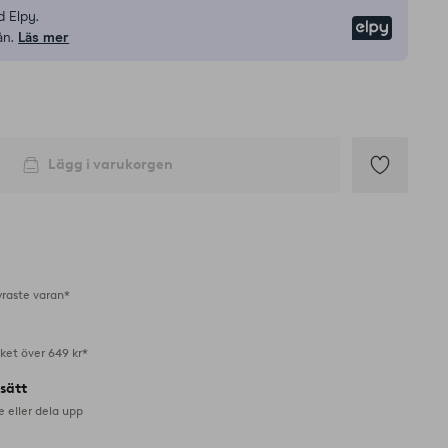
 Elpy.
Elpy
ån.
Läs mer
Lägg i varukorgen
Lägg
till
i
favoriter
yraste varan*
aket över 649 kr*
lsätt
e eller dela upp