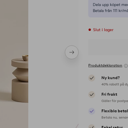
Dela upp köpet med
Betala från 111 kr/m
Slut i lager
Nästa
produkt
Produktdeklaration
Ny kund?
40% rabatt på d
Fri frakt
Gäller för postp
Flexibla beta
Betala nu, senar
Enkel retur