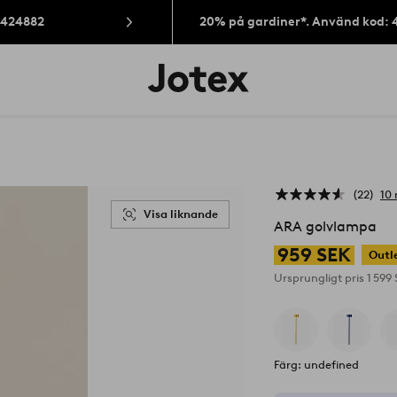
: 424882
20% på gardiner*. Använd kod: 
Jotex
logotyp
-
gå
till
förstasidan
22
10 
Visa liknande
ARA golvlampa
959 SEK
Outl
Ursprungligt pris
1 599
Färg: undefined