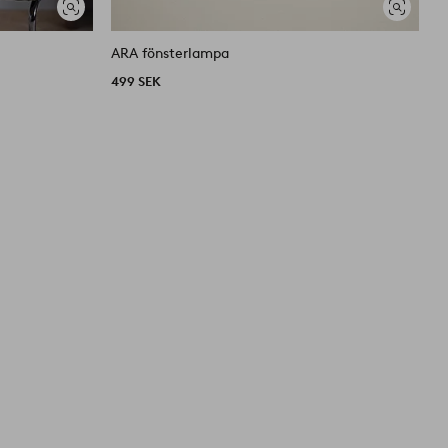
Visa
Visa
liknande
liknande
ARA fönsterlampa
A
499 SEK
4