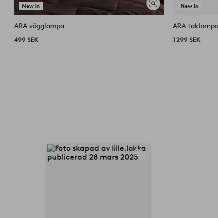
New in
New in
Visa
liknande
ARA vägglampa
ARA taklamp
499 SEK
1 299 SEK