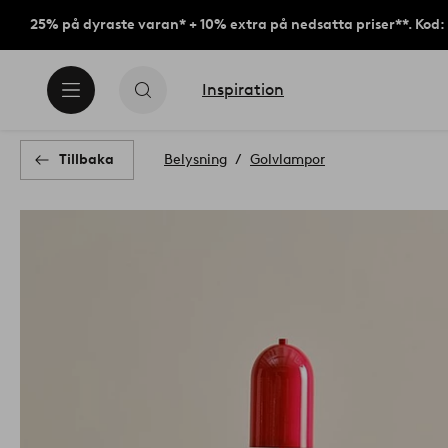
25% på dyraste varan* + 10% extra på nedsatta priser**. Kod
Inspiration
Tillbaka
Belysning
Golvlampor