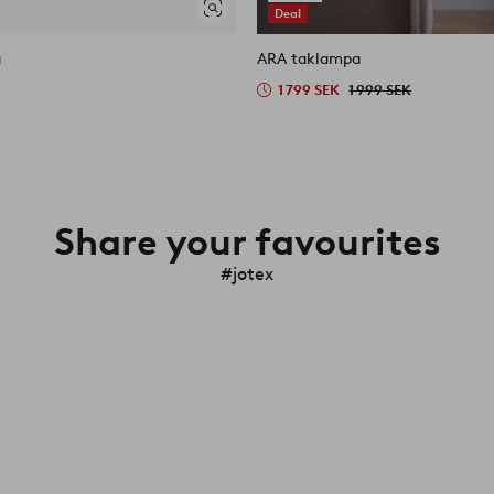
Deal
Visa
liknande
a
ARA taklampa
1 799 SEK
1 999 SEK
Share your favourites
#jotex