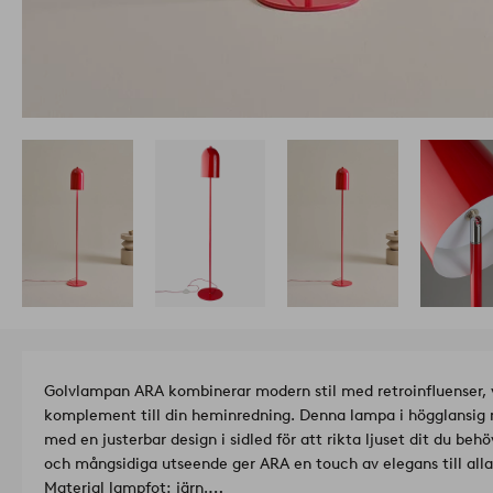
Golvlampan ARA kombinerar modern stil med retroinfluenser, vi
komplement till din heminredning. Denna lampa i högglansig m
med en justerbar design i sidled för att rikta ljuset dit du beh
och mångsidiga utseende ger ARA en touch av elegans till all
Material lampfot: järn.