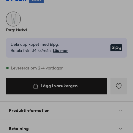
Färg: Nickel
Dela upp köpet med Elpy.
Elpy
Betala från 34 kr/mån.
Läs mer
I lager
Levereras om 2-4 vardagar
Lägg i varukorgen
Lägg i
varukorgen
Lägg
till
i
Produktinformation
favoriter
Betalning