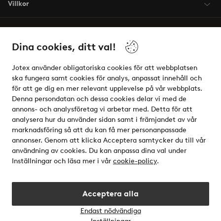
Villkor
Vänner
Dina cookies, ditt val!
Jotex använder obligatoriska cookies för att webbplatsen
ska fungera samt cookies för analys, anpassat innehåll och
för att ge dig en mer relevant upplevelse på vår webbplats.
Säkra betalningar - Betala direkt eller dela upp
Denna persondatan och dessa cookies delar vi med de
annons- och analysföretag vi arbetar med. Detta för att
Vill du veta mer om
våra betalalternativ
?
analysera hur du använder sidan samt i främjandet av vår
elpy
marknadsföring så att du kan få mer personanpassade
annonser. Genom att klicka Acceptera samtycker du till vår
användning av cookies. Du kan anpassa dina val under
Inställningar och läsa mer i vår
cookie-policy
.
Sverige - Välj land
Acceptera alla
Instagram
Facebook
Endast nödvändiga
Öppn