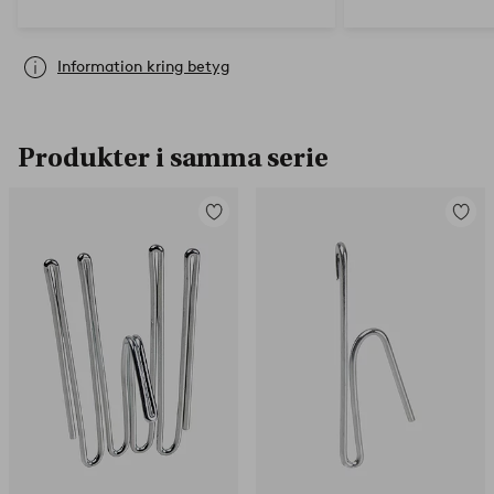
Information kring betyg
Produkter i samma serie
Lägg
Lägg
till
till
i
i
favoriter
favorit