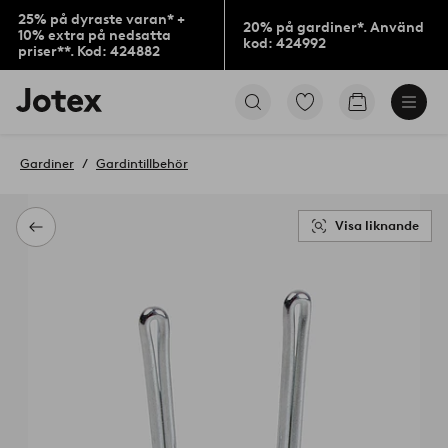
25% på dyraste varan* +
20% på gardiner*. Använd
10% extra på nedsatta
kod: 424992
priser**. Kod: 424882
Jotex
Gå
Gå
logotyp
till
till
-
favoritmarkerade
kundvagne
gå
produkter
Gardiner
Gardintillbehör
till
förstasidan
Visa liknande
Tillbaka