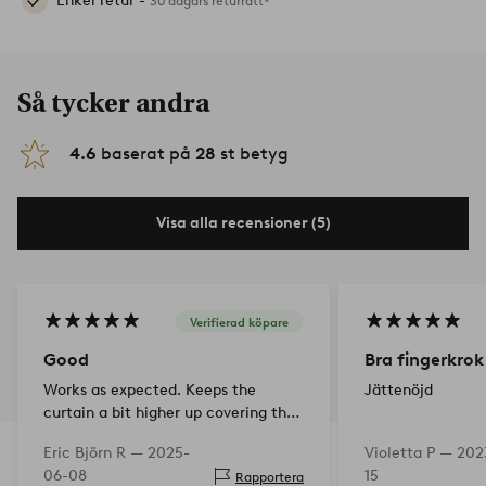
Enkel retur -
30 dagars returrätt*
Så tycker andra
4.6
baserat på
28
st betyg
Visa alla recensioner (5)
Verifierad köpare
Good
Bra fingerkrok
Works as expected. Keeps the
Jättenöjd
curtain a bit higher up covering the
rails
Eric Björn R —
2025-
Violetta P —
202
06-08
15
Rapportera