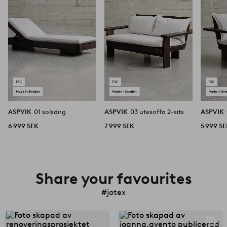
favoriter
favoriter
ASPVIK
01 solsäng
ASPVIK
03 utesoffa 2-sits
ASPVIK
6 999 SEK
7 999 SEK
5 999 S
Share your favourites
#jotex