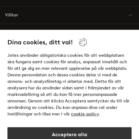
Villkor
Vänner
Dina cookies, ditt val!
Jotex använder obligatoriska cookies för att webbplatsen
ska fungera samt cookies för analys, anpassat innehåll och
för att ge dig en mer relevant upplevelse på vår webbplats.
Säkra betalningar - Betala direkt eller dela upp
Denna persondatan och dessa cookies delar vi med de
annons- och analysföretag vi arbetar med. Detta för att
Vill du veta mer om
våra betalalternativ
?
analysera hur du använder sidan samt i främjandet av vår
elpy
marknadsföring så att du kan få mer personanpassade
annonser. Genom att klicka Acceptera samtycker du till vår
användning av cookies. Du kan anpassa dina val under
Inställningar och läsa mer i vår
cookie-policy
.
Sverige - Välj land
Acceptera alla