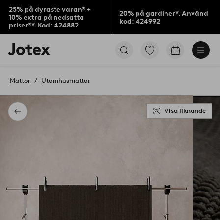
25% på dyraste varan* +
20% på gardiner*. Använd
10% extra på nedsatta
kod: 424992
priser**. Kod: 424882
Jotex
Gå
Gå
logotyp
till
till
-
favoritmarkerade
kundvagne
gå
produkter
Mattor
Utomhusmattor
till
förstasidan
Visa liknande
Tillbaka