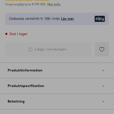
Ursprungligt pris
8 199 SEK
Mer info
Delbetala räntefritt fr.
198:-/mån
Läs mer
Elpy
Slut i lager
Lägg i varukorgen
Lägg
till
i
Produktinformation
favoriter
Produktspecifikation
Betalning