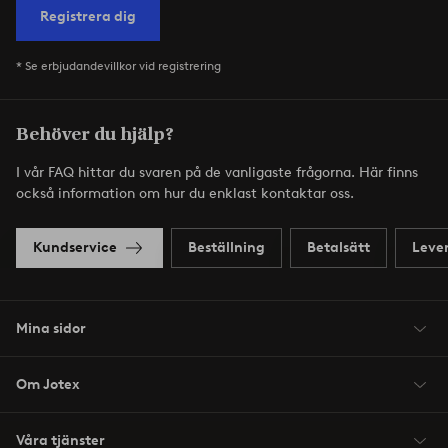
Registrera dig
* Se erbjudandevillkor vid registrering
Behöver du hjälp?
I vår FAQ hittar du svaren på de vanligaste frågorna. Här finns
också information om hur du enklast kontaktar oss.
Kundservice
Beställning
Betalsätt
Leve
Mina sidor
Om Jotex
Våra tjänster