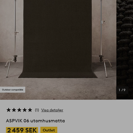
1
/
9
1
Visa detaljer
ASPVIK 06 utomhusmatta
2 459 SEK
Outlet