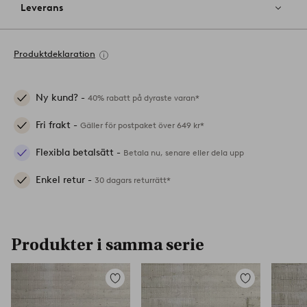
Leverans
Produktdeklaration
Ny kund? -
40% rabatt på dyraste varan*
Fri frakt -
Gäller för postpaket över 649 kr*
Flexibla betalsätt -
Betala nu, senare eller dela upp
Enkel retur -
30 dagars returrätt*
Produkter i samma serie
Lägg
Lägg
till
till
i
i