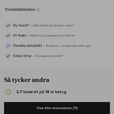
Produktdeklaration
Ny kund? -
40% rabatt på dyraste varan*
Fri frakt -
Gäller för postpaket över 649 kr*
Flexibla betalsätt -
Betala nu, senare eller dela upp
Enkel retur -
30 dagars returrätt*
Så tycker andra
2.7
baserat på
18
st betyg
Visa alla recensioner (11)