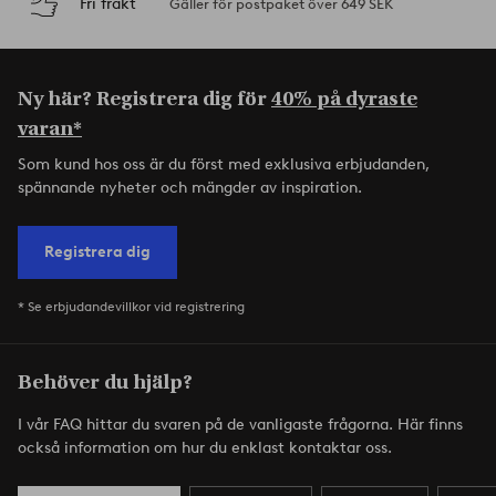
Fri frakt
Gäller för postpaket över 649 SEK
Ny här? Registrera dig för
40% på dyraste
varan*
Som kund hos oss är du först med exklusiva erbjudanden,
spännande nyheter och mängder av inspiration.
Registrera dig
* Se erbjudandevillkor vid registrering
Behöver du hjälp?
I vår FAQ hittar du svaren på de vanligaste frågorna. Här finns
också information om hur du enklast kontaktar oss.