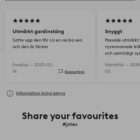
Utmärkt gardinstång
Snyggt
Satte upp den för ca en vecka sen
Passade utmärkt 
och den är läcker
nyrenoverade kök
och samtidigt sy
Ewaliza —
2023-02-
MariaF66 —
2018
16
03
Rapportera
Information kring betyg
Share your favourites
#jotex