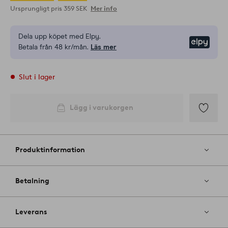
Ursprungligt pris
359 SEK
Mer info
Dela upp köpet med Elpy.
Elpy
Betala från 48 kr/mån.
Läs mer
Slut i lager
Lägg i varukorgen
Lägg
till
i
Produktinformation
favoriter
Betalning
Leverans