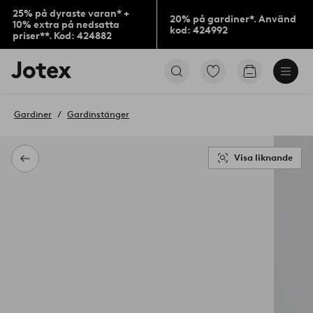
25% på dyraste varan* +
20% på gardiner*. Använd
10% extra på nedsatta
kod: 424992
priser**. Kod: 424882
Jotex
Gå
Gå
logotyp
till
till
-
favoritmarkerade
kundvagne
gå
produkter
Gardiner
Gardinstänger
till
förstasidan
Visa liknande
Tillbaka