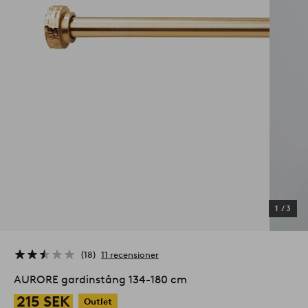
1
/
3
18
11 recensioner
AURORE gardinstång 134-180 cm
215 SEK
Outlet