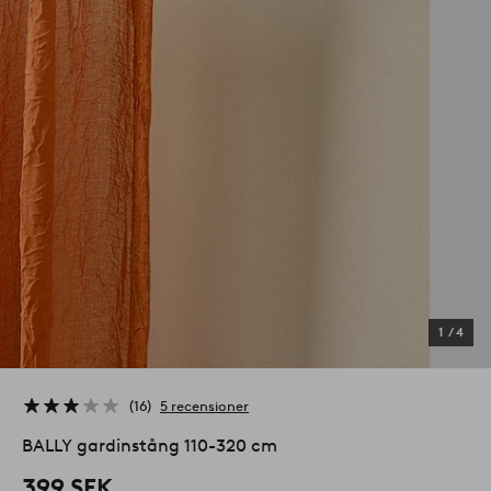
1
/
4
16
5 recensioner
BALLY gardinstång 110-320 cm
399 SEK