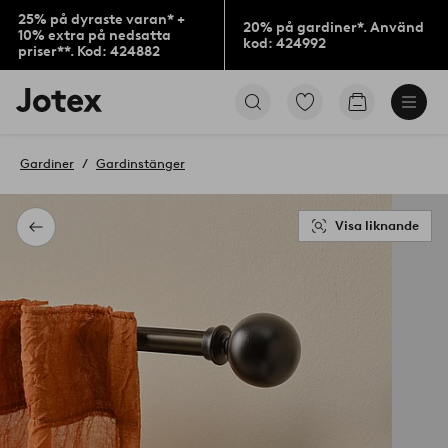
25% på dyraste varan* +
20% på gardiner*. Använd
10% extra på nedsatta
kod: 424992
priser**. Kod: 424882
Jotex
Gå
Gå
logotyp
till
till
-
favoritmarkerade
kundvagne
gå
produkter
Gardiner
Gardinstänger
till
förstasidan
Visa liknande
Tillbaka