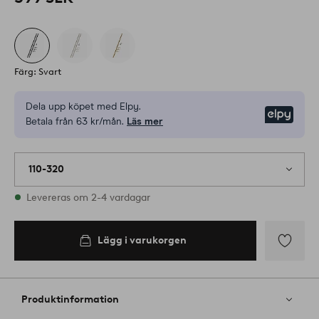
Färg: Svart
Dela upp köpet med Elpy.
Elpy
Betala från 63 kr/mån.
Läs mer
110-320
I lager
Levereras om 2-4 vardagar
Lägg i varukorgen
Lägg i
varukorgen
Lägg
till
i
Produktinformation
favoriter