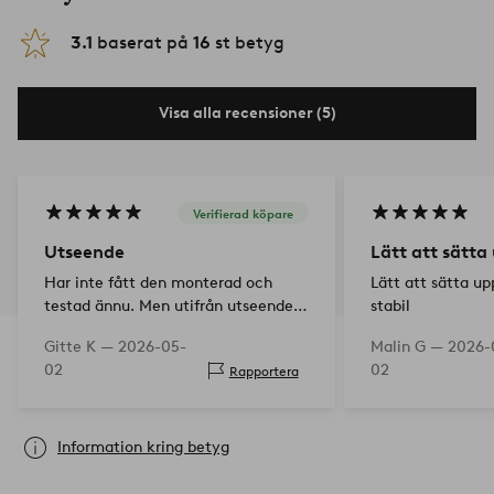
3.1
baserat på
16
st betyg
Visa alla recensioner (5)
Verifierad köpare
Utseende
Lätt att sätta
Har inte fått den monterad och
Lätt att sätta u
testad ännu. Men utifrån utseendet
stabil
får den 5/5!
Gitte K —
2026-05-
Malin G —
2026-
02
02
Rapportera
Information kring betyg