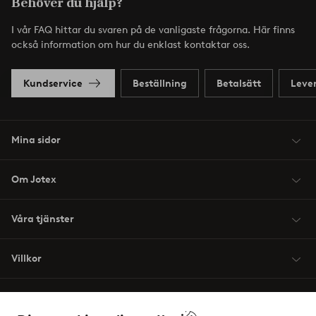
Behöver du hjälp?
I vår FAQ hittar du svaren på de vanligaste frågorna. Här finns
också information om hur du enklast kontaktar oss.
Kundservice
Beställning
Betalsätt
Leve
Mina sidor
Om Jotex
Våra tjänster
Villkor
Vänner