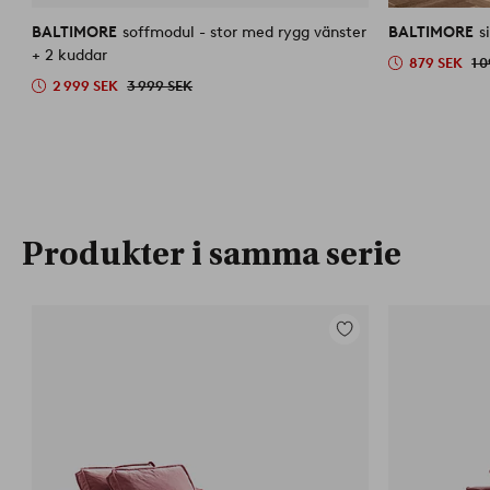
liknande
BALTIMORE
soffmodul - stor med rygg vänster
BALTIMORE
s
+ 2 kuddar
879 SEK
1 
2 999 SEK
3 999 SEK
Produkter i samma serie
Lägg
till
i
favoriter