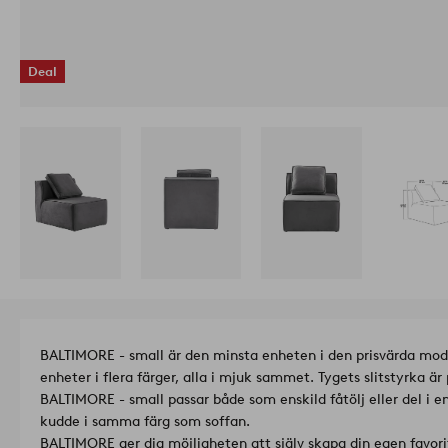
Deal
BALTIMORE - small är den minsta enheten i den prisvärda mod
enheter i flera färger, alla i mjuk sammet. Tygets slitstyrka ä
BALTIMORE - small passar både som enskild fåtölj eller del i e
kudde i samma färg som soffan.
BALTIMORE ger dig möjligheten att själv skapa din egen favor