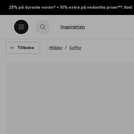
25% på dyraste varan* + 10% extra på nedsatta priser**. Kod
Inspiration
Tillbaka
Möbler
Soffor