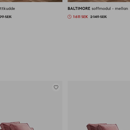
liknande
ittkudde
BALTIMORE
soffmodul - mellan
099 SEK
1 611 SEK
2 149 SEK
Lägg
till
i
favoriter