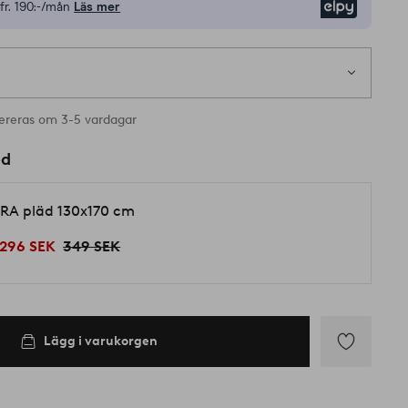
fr.
190:-/mån
Läs mer
Elpy
ereras om 3-5 vardagar
ed
RA pläd 130x170 cm
296 SEK
349 SEK
Lägg i varukorgen
Lägg
till
i