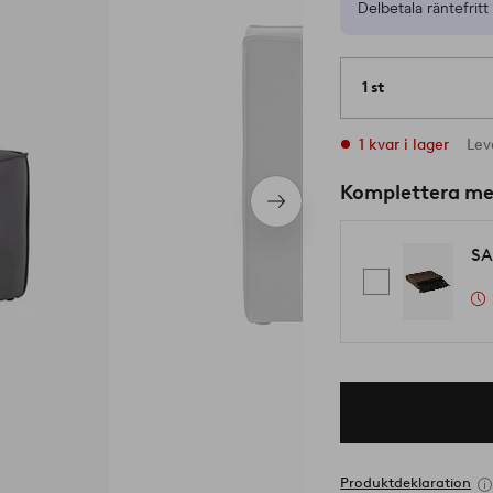
Delbetala räntefritt 
1 st
1 kvar i lager
Lev
Komplettera m
Nästa
produkt
SA
Produktdeklaration