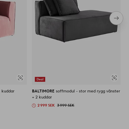
Nästa
produ
Deal
Visa
Visa
liknande
liknande
2 kuddar
BALTIMORE
soffmodul - stor med rygg vänster
B
+ 2 kuddar
k
2 999 SEK
3 999 SEK