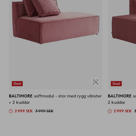
Deal
Deal
Visa
liknande
BALTIMORE
soffmodul - stor med rygg vänster
BALTIMORE
s
+ 2 kuddar
2 kuddar
2 999 SEK
3 999 SEK
2 999 SEK