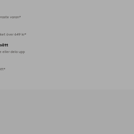
favoriter
yraste varan*
aket över 649 kr*
lsätt
e eller dela upp
ätt*