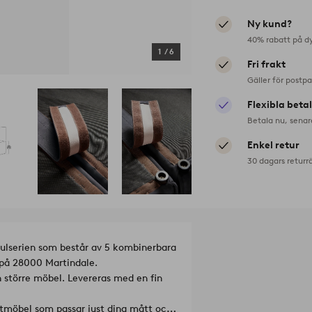
Ny kund?
40% rabatt på d
1
/
6
Fri frakt
Gäller för postp
Flexibla beta
Betala nu, senar
Enkel retur
30 dagars returr
ulserien som består av 5 kombinerbara
r på 28000 Martindale.
n större möbel. Levereras med en fin
itmöbel som passar just dina mått och