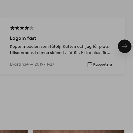
Lagom fast
Köpte modulen som fåtölj. Katten och jag får plats
Näs
tillsammans i denna sköna Tv-fåtölj. Extra plus för
pro
stadiga ryggkudden!
Evastina4 —
2019-11-27
Rapportera