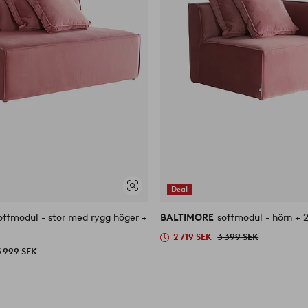
Deal
Visa
liknande
offmodul - stor med rygg höger +
BALTIMORE
soffmodul - hörn + 
2 719 SEK
3 399 SEK
3 999 SEK