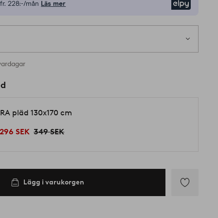
fr.
228:-/mån
Läs mer
Elpy
vardagar
ed
RA pläd 130x170 cm
296 SEK
349 SEK
Lägg i varukorgen
Lägg
till
i