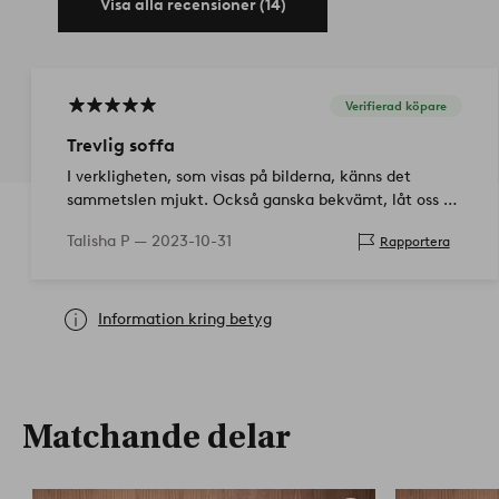
Visa alla recensioner (14)
Verifierad köpare
Trevlig soffa
I verkligheten, som visas på bilderna, känns det
sammetslen mjukt. Också ganska bekvämt, låt oss se
hur det ser ut om några år.
Talisha P —
2023-10-31
Rapportera
Information kring betyg
Matchande delar