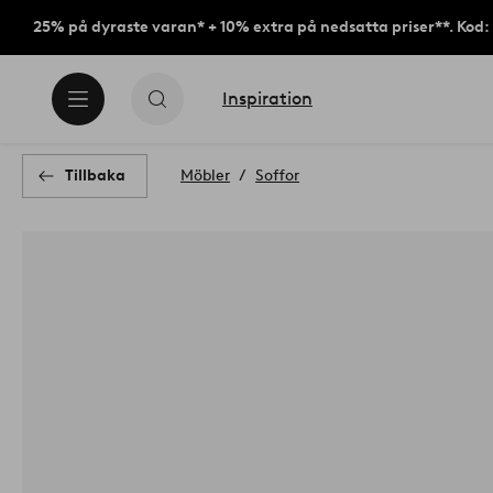
25% på dyraste varan* + 10% extra på nedsatta priser**. Kod
Inspiration
Tillbaka
Möbler
Soffor