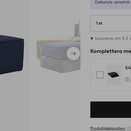
Delbetala räntefritt 
1 st
I lager
Levereras om 3-5 
Komplettera m
Nästa
produkt
SA
Produktdeklaration