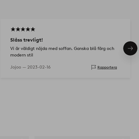
Slåss trevligt!
Vi är väldigt nöjda med soffan. Ganska blå färg och
Näs
modern stil
pro
Jojoo —
2023-02-16
Rapportera