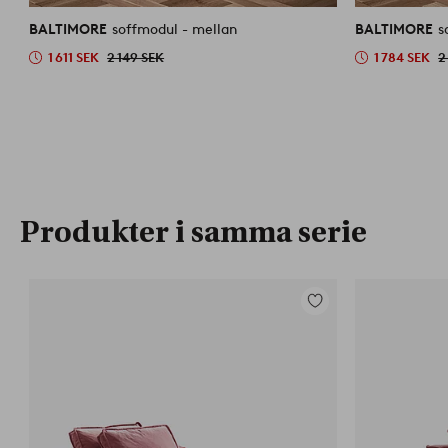
liknande
BALTIMORE
soffmodul - mellan
BALTIMORE
s
1 611 SEK
2 149 SEK
1 784 SEK
2
Produkter i samma serie
Lägg
till
i
favoriter