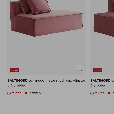
Deal
Deal
Visa
liknande
BALTIMORE
soffmodul - stor med rygg vänster
BALTIMORE
s
+ 2 kuddar
2 kuddar
2 999 SEK
3 999 SEK
2 999 SEK