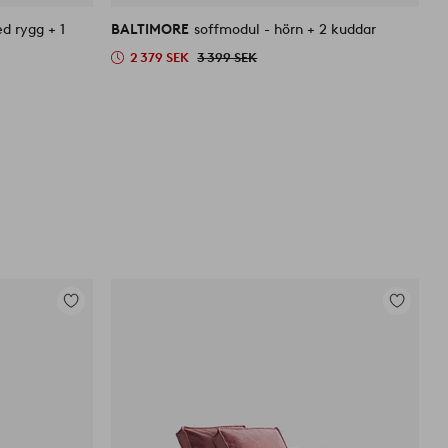
liknande
liknande
d rygg + 1
BALTIMORE
soffmodul - hörn + 2 kuddar
B
2 379 SEK
3 399 SEK
Lägg
Lägg
till
till
i
i
favoriter
favoriter