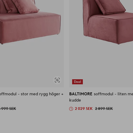
Deal
Visa
liknande
offmodul - stor med rygg höger +
BALTIMORE
soffmodul - liten me
kudde
3 999 SEK
2 029 SEK
2 899 SEK