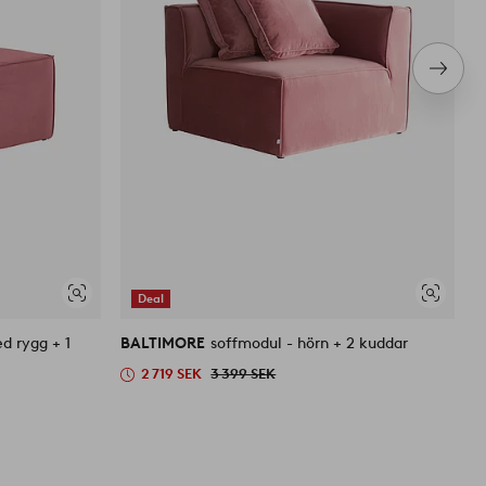
Nästa
produ
Deal
Visa
Visa
liknande
liknande
d rygg + 1
BALTIMORE
soffmodul - hörn + 2 kuddar
B
+
2 719 SEK
3 399 SEK