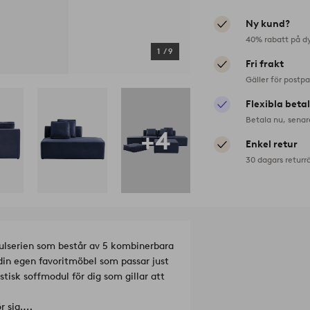
Ny kund?
40% rabatt på d
1
/
9
Fri frakt
Gäller för postp
Flexibla beta
Betala nu, senar
+4
Enkel retur
30 dagars returr
ulserien som består av 5 kombinerbara
 din egen favoritmöbel som passar just
isk soffmodul för dig som gillar att
r sig.