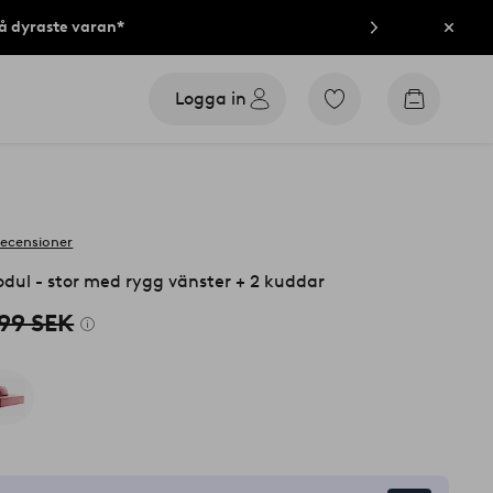
på dyraste varan*
Stän
Logga in
Gå
Gå
till
till
favoritmarkerade
kundvag
produkter
recensioner
ul - stor med rygg vänster + 2 kuddar
999 SEK