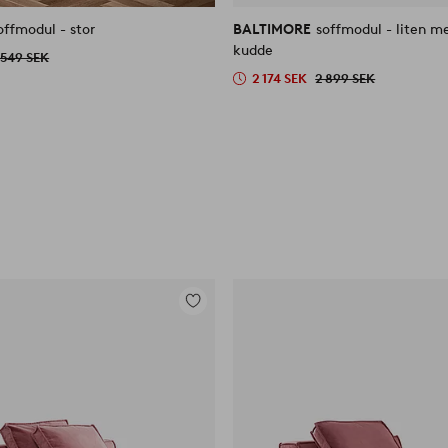
liknande
offmodul - stor
BALTIMORE
soffmodul - liten me
kudde
 549 SEK
2 174 SEK
2 899 SEK
Lägg
till
i
favoriter