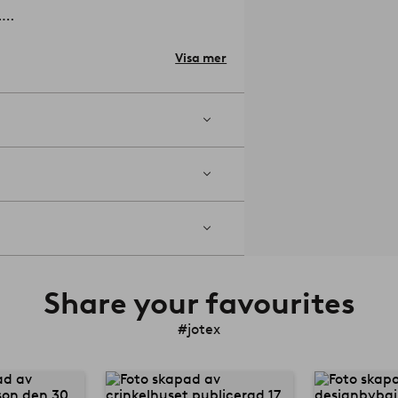
.
Visa mer
igt spännande med din inredning. Passa
Share your favourites
#jotex