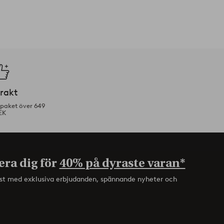
frakt
tpaket över 649
EK
era dig för
40% på dyraste varan*
rst med exklusiva erbjudanden, spännande nyheter och