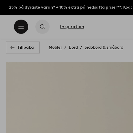
25% på dyraste varan* + 10% extra på nedsatta priser**. Kod
Inspiration
Tillbaka
Möbler
Bord
Sidobord & småbord