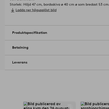
Storlek: Höjd 47 cm, bordsskiva ø 40 cm ø som bredast 53 cm
Maxvikt: 30 kg.
Ladda ner högupplöst bild
Skötselråd: Torkas av med mjuk, torr trasa.
Tips/råd: Med bordet BARB har du chansen att göra något rikt
på.
Artikelnummer: 1697921-01-0
Produktspecifikation
Betalning
Leverans