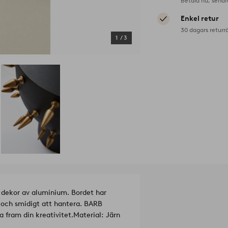
Betala nu, senar
Enkel retur
30 dagars returr
1
/
3
 dekor av aluminium. Bordet har
tt och smidigt att hantera. BARB
a fram din kreativitet.
Material: Järn