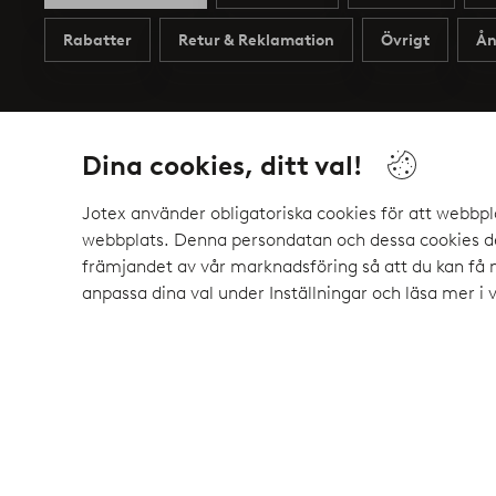
Rabatter
Retur & Reklamation
Övrigt
Ån
Dina cookies, ditt val!
Mina sidor
Om Jotex
Jotex använder obligatoriska cookies för att webbpl
Mina beställningar
Om Jotex
webbplats. Denna persondatan och dessa cookies del
främjandet av vår marknadsföring så att du kan få
Mina returer
Om Ellos Group
anpassa dina val under Inställningar och läsa mer i 
Min faktura/konto
Hållbarhet
Mina erbjudanden
Business inquiries
Min profil
Press
Tillgänglighetsredogöre