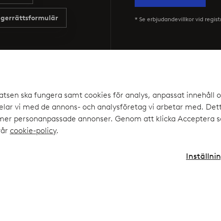
gerrättsformulär
* Se erbjudandevillkor vid regist
Våra tjänster
Villkor
atsen ska fungera samt cookies för analys, anpassat innehåll o
Flexibla betalsätt via Elpy
Allmänna villk
ar vi med de annons- och analysföretag vi arbetar med. Detta
 mer personanpassade annonser. Genom att klicka Acceptera sa
Ellos Försäkringar
Allmänna villk
vår
cookie-policy
.
Ellos Privatlån
Personuppgifts
Presentkort
Cookies
Inställni
Affiliate
lse