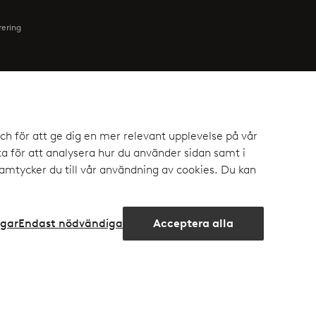
rering
Vänner
ch för att ge dig en mer relevant upplevelse på vår
or - privatkund
Ellos
 för att analysera hur du använder sidan samt i
mtycker du till vår användning av cookies. Du kan
or - företagskund
Homeroom
policy
Elpy
ngar
Endast nödvändiga
Acceptera alla
Öppna
chattru