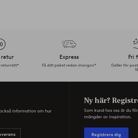
 retur
Express
Fri 
returrätt*
Få ditt paket redan imorgon*
Gäller för pos
S
Ny här? Registr
Som kund hos oss är du fö
s också information om hur
mängder av inspiration.
everans
Registrera dig