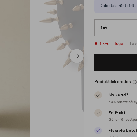
Delbetala räntefritt 
1 st
1 kvar i lager
Lev
Nästa
produkt
Produktdeklaration
Ny kund?
40% rabatt på d
Fri frakt
Gäller för postp
Flexibla beta