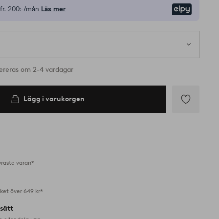
fr.
200:-/mån
Läs mer
Elpy
ereras om 2-4 vardagar
Lägg i varukorgen
Lägg
till
i
favoriter
yraste varan*
aket över 649 kr*
lsätt