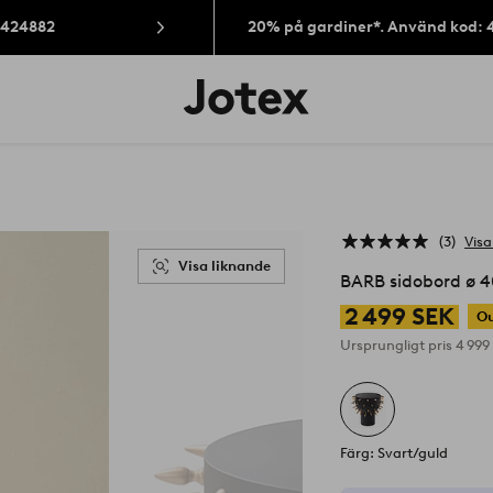
: 424882
20% på gardiner*. Använd kod: 
Jotex
logotyp
-
gå
till
förstasidan
3
Visa
Visa liknande
BARB sidobord ø 
2 499 SEK
Ou
Ursprungligt pris
4 999
Färg: Svart/guld