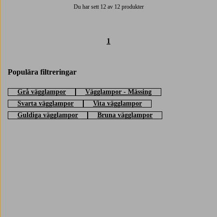
Du har sett 12 av 12 produkter
1
Populära filtreringar
Grå vägglampor
Vägglampor - Mässing
Svarta vägglampor
Vita vägglampor
Guldiga vägglampor
Bruna vägglampor
Trustpilot