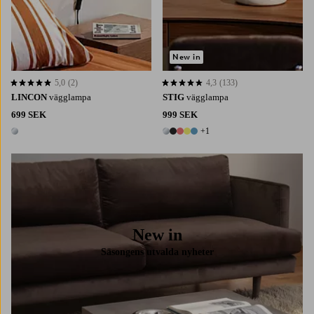
New in
5,0
(2)
4,3
(133)
5,0 baserat på 2 st betyg
4,3 baserat på 133 st betyg
LINCON
vägglampa
STIG
vägglampa
699 SEK
999 SEK
+1
1 färg
6 färger
New in
Säsongens utvalda nyheter