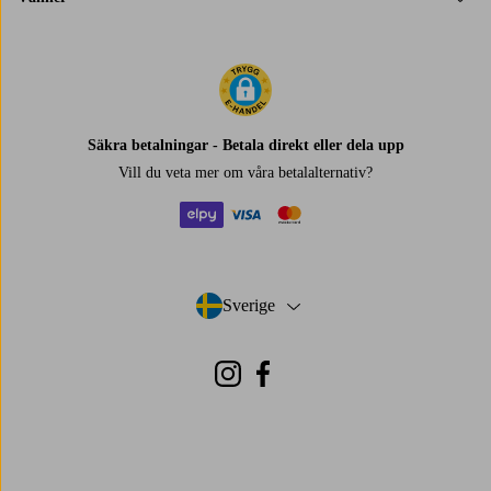
Säkra betalningar - Betala direkt eller dela upp
Vill du veta mer om
våra betalalternativ
?
elpy
visa
mastercard
Sverige
- Välj land
Instagram
Facebook