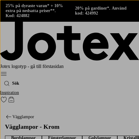
25% på dyraste varan* + 10%
20% på gardiner*. Använd
extra på nedsatta priser**.
kod: 424992
Kod: 424882
Jotex logotyp - gå till förstasidan
Meny
Sök
Inspiration
Gå till favoritmarkerade produkter
Gå till kundvagnen
Vägglampor
Vägglampor - Krom
Bordslampor
Fönsterlampor
Golvlampor
Kristal