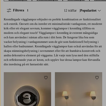
Filtrera
12 träffar
Sortera på:
Popularitet
1
Kromfärgade vägglampor erbjuder en perfekt kombination av funktionalitet
och estetik. Oavsett om du inreder ett minimalistiskt vardagsrum, ett modernt
kök eller ett elegant sovrum, kommer vägglampor i kromfärg tillföra en
modern och elegant touch! Vägglampor i kromfärg är extremt mångsidiga
och kan användas i nästan alla rum i ditt hem. De fungerar lika bra som
vacker belysning i vardagsrummet som de gör som funktionell belysning i
hallen eller badrummet. Kromfärgade vägglampor kan också användas för att
skapa stämningsbelysning i sovrummet eller för att framhäva konstverk och
andra dekorativa element på väggarna. Låt varje rum lysa med den stilfulla
och reflekterande ytan av krom, och upplev hur dessa lampor kan förvandla
din inredning på ett fantastiskt sätt.
Lägg till i favoriter
Lägg t