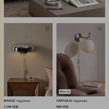
Shoppa nu
Lägg till i favoriter
Lägg t
New in
RAGGE
vägglampa
CRYSALIS
vägglampa
2 199 SEK
999 SEK