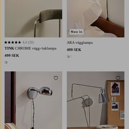
New in
4,4
(20)
ARA vägglampa
4,4 baserat på 20 st betyg
TINK
CHROME vägg-/taklampa
499 SEK
499 SEK
2 färger
1 färg
Lägg till i favoriter
Lägg t