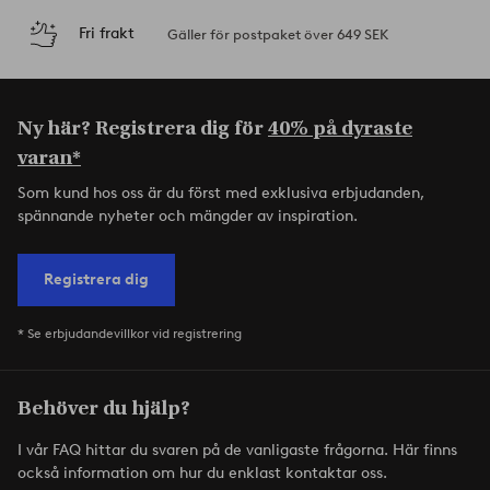
Fri frakt
Gäller för postpaket över 649 SEK
Ny här? Registrera dig för
40% på dyraste
varan*
Som kund hos oss är du först med exklusiva erbjudanden,
spännande nyheter och mängder av inspiration.
Registrera dig
* Se erbjudandevillkor vid registrering
Behöver du hjälp?
I vår FAQ hittar du svaren på de vanligaste frågorna. Här finns
också information om hur du enklast kontaktar oss.