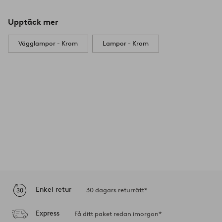
Upptäck mer
Vägglampor - Krom
Lampor - Krom
Enkel retur
30 dagars returrätt*
Express
Få ditt paket redan imorgon*