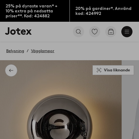
25% på dyraste varan* +
20% på gardiner*. Använd
10% extra på nedsatta
kod: 424992
priser**. Kod: 424882
Jotex
Gå
Gå
logotyp
till
till
-
favoritmarkerade
kundvagne
gå
produkter
Belysning
Vägglampor
till
förstasidan
Visa liknande
Tillbaka