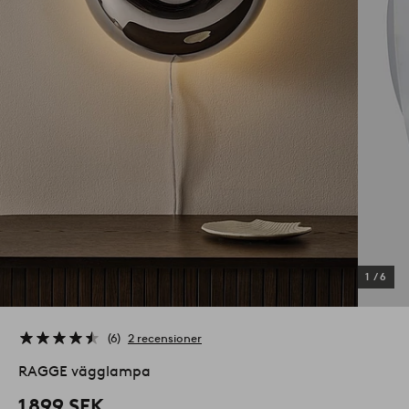
1
/
6
6
2 recensioner
RAGGE vägglampa
1 899 SEK