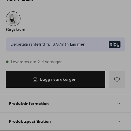
Färg: krom
Delbetala räntefritt fr.
167:-/mån
Läs mer
Elpy
I lager
Levereras om 2-4 vardagar
Lägg i varukorgen
Lägg
till
i
Produktinformation
favoriter
Produktspecifikation