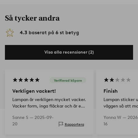
Så tycker andra
4.3
baserat på
6
st betyg
Visa alla recensioner (2)
Verifierad köpare
Verkligen vackert!
Finish
Lampan är verkligen mycket vacker.
Lampan sticker ut
Vacker form, inga fläckar och är en
väggen så att ma
komplett spegel!
fästskruvarna. D
Sanne S —
2025-09-
Yonna W —
2026
behövts med det
20
16
Rapportera
installationssätt