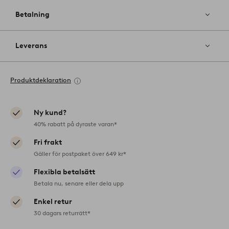
Betalning
Leverans
Produktdeklaration
Ny kund?
40% rabatt på dyraste varan*
Fri frakt
Gäller för postpaket över 649 kr*
Flexibla betalsätt
Betala nu, senare eller dela upp
Enkel retur
30 dagars returrätt*