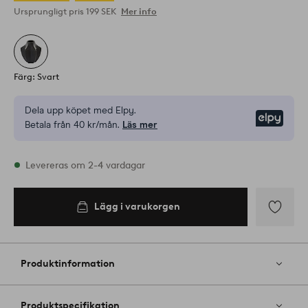
Ursprungligt pris
199 SEK
Mer info
Färg: Svart
Dela upp köpet med Elpy.
Elpy
Betala från 40 kr/mån.
Läs mer
I lager
Levereras om 2-4 vardagar
Lägg i varukorgen
Lägg i
varukorgen
Lägg
till
i
Produktinformation
favoriter
Produktspecifikation