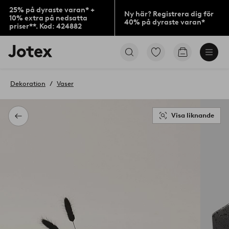
25% på dyraste varan* +
Ny här? Registrera dig för
10% extra på nedsatta
40% på dyraste varan*
priser**. Kod: 424882
Jotex
Gå
Gå
logotyp
till
till
-
favoritmarkerade
kundvagne
gå
produkter
Dekoration
Vaser
till
förstasidan
Visa liknande
Tillbaka