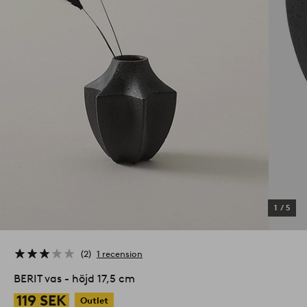
1
/
5
2
1 recension
BERIT vas - höjd 17,5 cm
119 SEK
Outlet