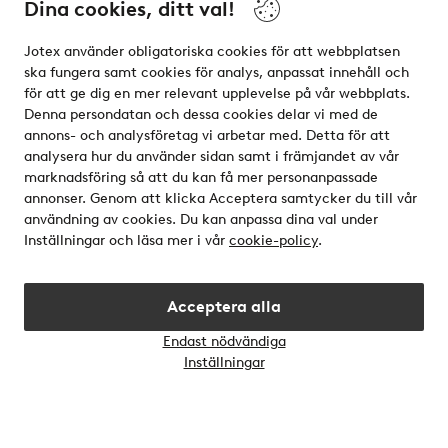
Dina cookies, ditt val!
Mina sidor
Jotex använder obligatoriska cookies för att webbplatsen
Om Jotex
ska fungera samt cookies för analys, anpassat innehåll och
för att ge dig en mer relevant upplevelse på vår webbplats.
Denna persondatan och dessa cookies delar vi med de
Våra tjänster
annons- och analysföretag vi arbetar med. Detta för att
analysera hur du använder sidan samt i främjandet av vår
Villkor
marknadsföring så att du kan få mer personanpassade
annonser. Genom att klicka Acceptera samtycker du till vår
användning av cookies. Du kan anpassa dina val under
Vänner
Inställningar och läsa mer i vår
cookie-policy
.
Acceptera alla
Endast nödvändiga
Öppn
Inställningar
chatt
Säkra betalningar - Betala direkt eller dela upp
Vill du veta mer om
våra betalalternativ
?
elpy