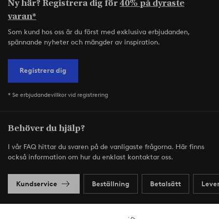
Ny här? Registrera dig för
40% på dyraste
varan*
Som kund hos oss är du först med exklusiva erbjudanden,
spännande nyheter och mängder av inspiration.
Registrera dig
* Se erbjudandevillkor vid registrering
Behöver du hjälp?
I vår FAQ hittar du svaren på de vanligaste frågorna. Här finns
också information om hur du enklast kontaktar oss.
Kundservice
Beställning
Betalsätt
Leve