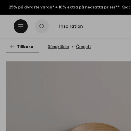
25% på dyraste varan* + 10% extra på nedsatta priser**. Kod
Inspiration
Tillbaka
Sängkläder
Örngott