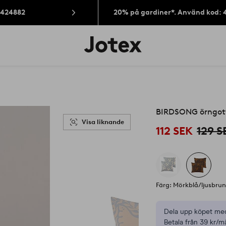
: 424882
20% på gardiner*. Använd kod: 
Jotex
logotyp
-
gå
till
förstasidan
BIRDSONG örngot
Visa liknande
112 SEK
129 S
Färg: Mörkblå/ljusbru
Dela upp köpet med
Betala från 39 kr/m