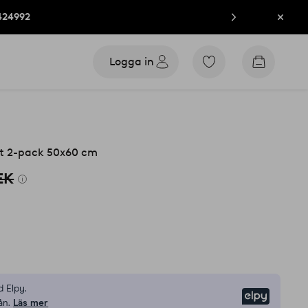
424992
Stän
Logga in
Gå
Gå
till
till
favoritmarkerade
kundvag
produkter
t 2-pack 50x60 cm
EK
n
 Elpy.
Elpy
ån.
Läs mer