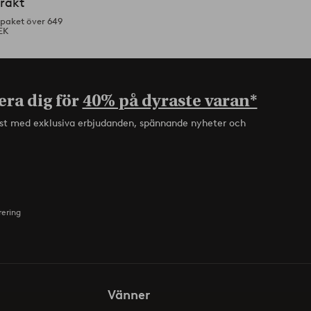
frakt
tpaket över 649
EK
era dig för
40% på dyraste varan*
rst med exklusiva erbjudanden, spännande nyheter och
rering
Vänner