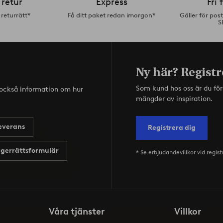
 retur
Express
Fri 
returrätt*
Få ditt paket redan imorgon*
Gäller för pos
S
Ny här? Registr
Som kund hos oss är du fö
s också information om hur
mängder av inspiration.
everans
Registrera dig
gerrättsformulär
* Se erbjudandevillkor vid regist
Våra tjänster
Villkor