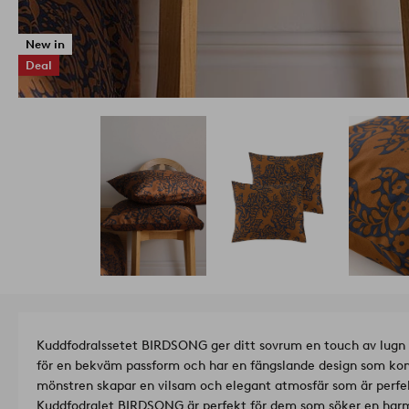
New in
Deal
Kuddfodralssetet BIRDSONG ger ditt sovrum en touch av lugn s
för en bekväm passform och har en fängslande design som komp
mönstren skapar en vilsam och elegant atmosfär som är perfekt
Kuddfodralet BIRDSONG är perfekt för dem som söker en harm