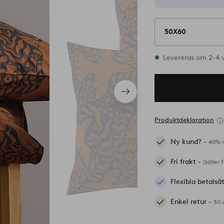
50X60
I lager
Levereras om 2-4 
Nästa
produkt
Produktdeklaration
Ny kund? -
40% r
Fri frakt -
Gäller 
Flexibla betalsä
Enkel retur -
30 