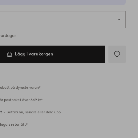
vardagar
Lägg i varukorgen
Lägg
till
i
favoriter
abatt på dyraste varan*
för postpaket över 649 kr*
tt -
Betala nu, senare eller dela upp
dagars returrätt*