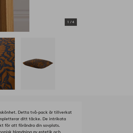
1
/
4
könhet. Detta två-pack är tillverkat
letterar ditt täcke. De intrikata
 för att förändra din sovplats.
onisk blandning av estetik och