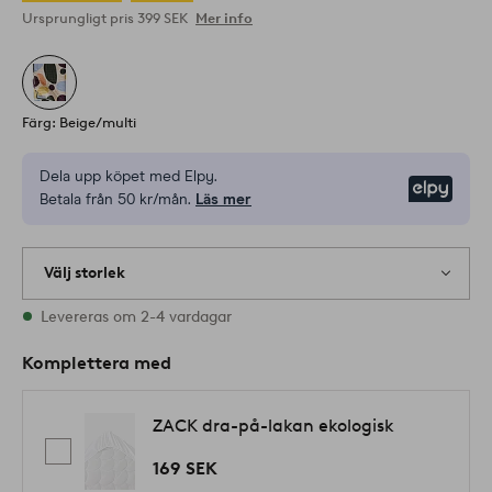
Ursprungligt pris
399 SEK
Mer info
Färg: Beige/multi
Dela upp köpet med Elpy.
Elpy
Betala från 50 kr/mån.
Läs mer
Välj storlek
1 storlekar finns i lager
Levereras om 2-4 vardagar
Komplettera med
ZACK dra-på-lakan ekologisk
169 SEK