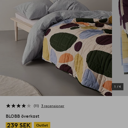
1
/
4
11
3 recensioner
BLOBB överkast
239 SEK
Outlet