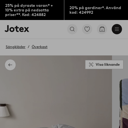
25% på dyraste varan* +
20% på gardiner*. Använd
10% extra på nedsatta
kod: 424992
priser**. Kod: 424882
Jotex
Gå
Gå
logotyp
till
till
-
favoritmarkerade
kundvagne
gå
produkter
Sängkläder
Överkast
till
förstasidan
Visa liknande
Tillbaka