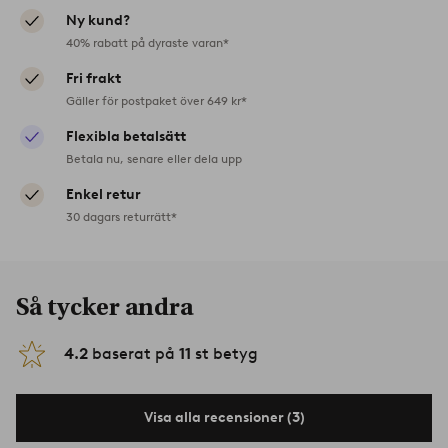
Ny kund?
40% rabatt på dyraste varan*
Fri frakt
Gäller för postpaket över 649 kr*
Flexibla betalsätt
Betala nu, senare eller dela upp
Enkel retur
30 dagars returrätt*
Så tycker andra
4.2
baserat på
11
st betyg
Visa alla recensioner (3)