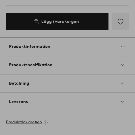
Lägg i varukorgen
Lägg
till
i
Produktinformation
favoriter
Produktspecifikation
Betalning
Leverans
Produktdeklaration