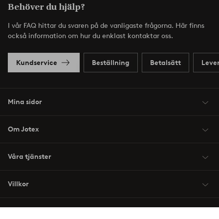
Behöver du hjälp?
I vår FAQ hittar du svaren på de vanligaste frågorna. Här finns
också information om hur du enklast kontaktar oss.
Kundservice
Beställning
Betalsätt
Leve
Mina sidor
Om Jotex
Våra tjänster
Villkor
Vänner