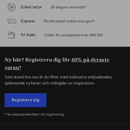
Enkel retur
30 dagars returrätt*
Express
Få ditt paket redan imorgon*
Fri frakt
Gäller för postpaket över 649 SEK
Ny här? Registrera dig för
40% på dyraste
varan*
Som kund hos oss är du först med exklusiva erbjudanden,
spännande nyheter och mängder av inspiration.
Registrera dig
* Se erbjudandevillkor vid registrering