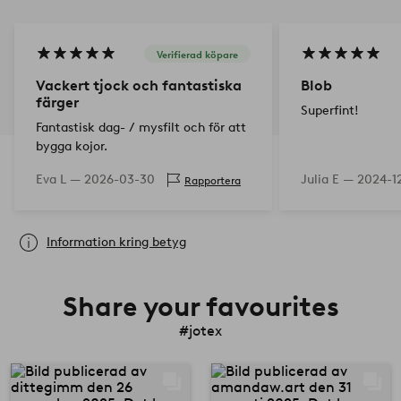
Verifierad köpare
Vackert tjock och fantastiska
Blob
färger
Superfint!
Fantastisk dag- / mysfilt och för att
bygga kojor.
Eva L —
2026-03-30
Julia E —
2024-1
Rapportera
Information kring betyg
Share your favourites
#jotex