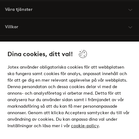
Våra tjänster
Villkor
Vänner
Dina cookies, ditt val!
Jotex använder obligatoriska cookies för att webbplatsen
ska fungera samt cookies för analys, anpassat innehåll och
för att ge dig en mer relevant upplevelse på vår webbplats.
Säkra betalningar - Betala direkt eller dela upp
Denna persondatan och dessa cookies delar vi med de
annons- och analysföretag vi arbetar med. Detta för att
Vill du veta mer om
våra betalalternativ
?
analysera hur du använder sidan samt i främjandet av vår
elpy
marknadsföring så att du kan få mer personanpassade
annonser. Genom att klicka Acceptera samtycker du till vår
användning av cookies. Du kan anpassa dina val under
Inställningar och läsa mer i vår
cookie-policy
.
Sverige - Välj land