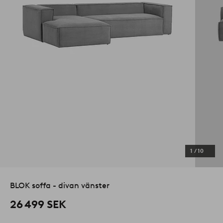
1
/
10
BLOK soffa - divan vänster
26 499 SEK