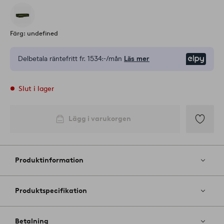
Färg: undefined
Delbetala räntefritt fr.
1534:-/mån
Läs mer
Elpy
Slut i lager
Lägg i varukorgen
Lägg
till
i
Produktinformation
favoriter
Produktspecifikation
Betalning