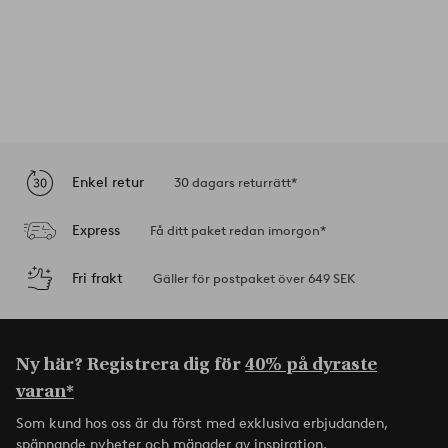
Enkel retur
30 dagars returrätt*
Express
Få ditt paket redan imorgon*
Fri frakt
Gäller för postpaket över 649 SEK
Ny här? Registrera dig för
40% på dyraste
varan*
Som kund hos oss är du först med exklusiva erbjudanden,
spännande nyheter och mängder av inspiration.