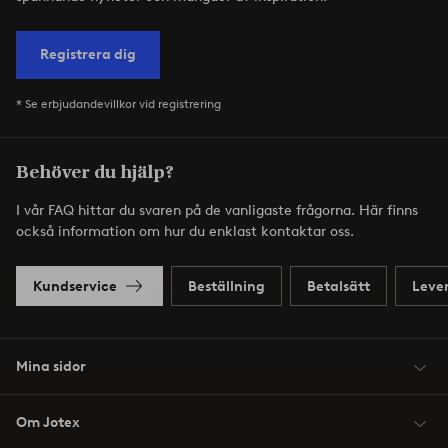
Registrera dig
* Se erbjudandevillkor vid registrering
Behöver du hjälp?
I vår FAQ hittar du svaren på de vanligaste frågorna. Här finns
också information om hur du enklast kontaktar oss.
Kundservice
Beställning
Betalsätt
Leve
Mina sidor
Om Jotex