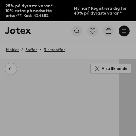
25% på dyraste varan* +
Ny här? Registrera dig för
10% extra på nedsatta
40% på dyraste varan*
priser**. Kod: 424882
Jotex
Gå
Gå
logotyp
till
till
-
favoritmarkerade
kundvagne
gå
produkter
Möbler
Soffor
3-sitssoffor
till
förstasidan
Visa liknande
Tillbaka