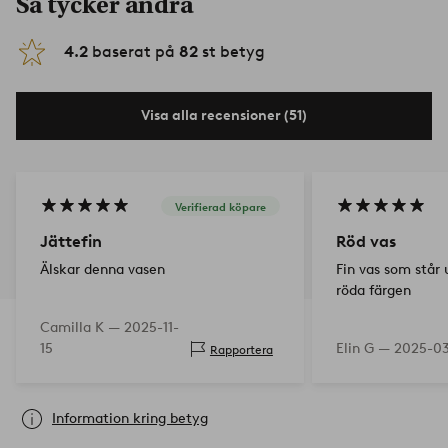
Så tycker andra
4.2
baserat på
82
st betyg
Visa alla recensioner (51)
Verifierad köpare
Jättefin
Röd vas
Älskar denna vasen
Fin vas som står 
röda färgen
Camilla K —
2025-11-
15
Elin G —
2025-0
Rapportera
Information kring betyg