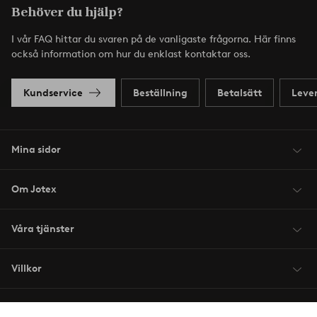
Behöver du hjälp?
I vår FAQ hittar du svaren på de vanligaste frågorna. Här finns
också information om hur du enklast kontaktar oss.
Kundservice
Beställning
Betalsätt
Leve
Mina sidor
Om Jotex
Våra tjänster
Villkor
Vänner