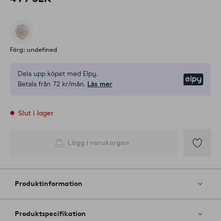
Färg: undefined
Dela upp köpet med Elpy.
Elpy
Betala från 72 kr/mån.
Läs mer
Slut i lager
Lägg i varukorgen
Lägg
till
i
Produktinformation
favoriter
Produktspecifikation