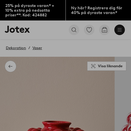
25% på dyraste varan* +
Ny här? Registrera dig för
10% extra på nedsatta
40% på dyraste varan*
priser**. Kod: 424882
Jotex
Gå
Gå
logotyp
till
till
-
favoritmarkerade
kundvagne
gå
produkter
Dekoration
Vaser
till
förstasidan
Visa liknande
Tillbaka