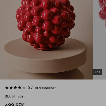
1
/
3
82
51 recensioner
BLUSH vas
499 SEK