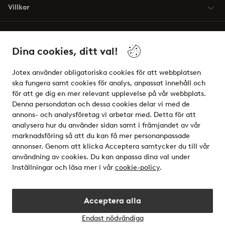
Villkor
Vänner
Dina cookies, ditt val!
Jotex använder obligatoriska cookies för att webbplatsen
ska fungera samt cookies för analys, anpassat innehåll och
för att ge dig en mer relevant upplevelse på vår webbplats.
Säkra betalningar - Betala direkt eller dela upp
Denna persondatan och dessa cookies delar vi med de
annons- och analysföretag vi arbetar med. Detta för att
Vill du veta mer om
våra betalalternativ
?
analysera hur du använder sidan samt i främjandet av vår
elpy
marknadsföring så att du kan få mer personanpassade
annonser. Genom att klicka Acceptera samtycker du till vår
användning av cookies. Du kan anpassa dina val under
Inställningar och läsa mer i vår
cookie-policy
.
Sverige - Välj land
Acceptera alla
Instagram
Facebook
Endast nödvändiga
Öppn