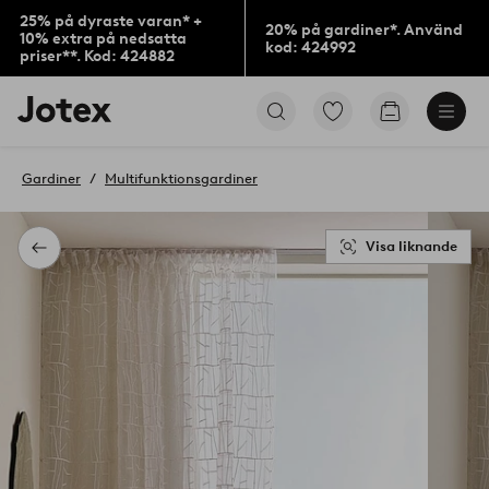
25% på dyraste varan* +
20% på gardiner*. Använd
10% extra på nedsatta
kod: 424992
priser**. Kod: 424882
Jotex
Gå
Gå
logotyp
till
till
-
favoritmarkerade
kundvagne
gå
produkter
Gardiner
Multifunktionsgardiner
till
förstasidan
Visa liknande
Tillbaka