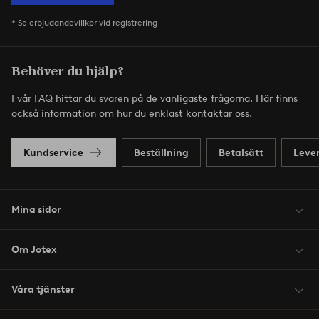
* Se erbjudandevillkor vid registrering
Behöver du hjälp?
I vår FAQ hittar du svaren på de vanligaste frågorna. Här finns
också information om hur du enklast kontaktar oss.
Kundservice
Beställning
Betalsätt
Leve
Mina sidor
Om Jotex
Våra tjänster