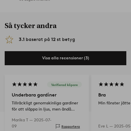
Så tycker andra
3.1
baserat på
12
st betyg
Visa alla recensioner (3)
Verifierad köpare
Underbara gardiner
Bra
Tillräckligt genomskinliga gardiner
Min fönster jätte
för att släppa in ljus, men ändå
vackert lyxiga med smakfullt och
Marika T —
2025-07-
fräscht mönster. De verkar vara av
09
Eve L —
2025-05-
Rapportera
god kvalitet och värda pengarna.