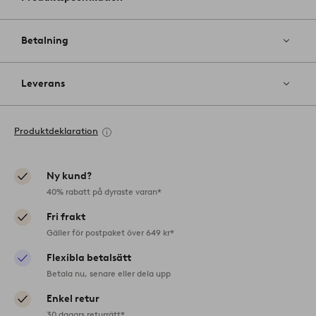
Betalning
Leverans
Produktdeklaration
Ny kund?
40% rabatt på dyraste varan*
Fri frakt
Gäller för postpaket över 649 kr*
Flexibla betalsätt
Betala nu, senare eller dela upp
Enkel retur
30 dagars returrätt*