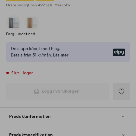
Ursprungligt pris
499 SEK
Mer info
Färg: undefined
Dela upp köpet med Elpy.
Elpy
Betala från 51 kr/mån.
Läs mer
Slut i lager
Lägg i varukorgen
Lägg
till
i
Produktinformation
favoriter
Produktspecifikation