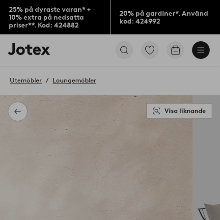
25% på dyraste varan* +
20% på gardiner*. Använd
10% extra på nedsatta
kod: 424992
priser**. Kod: 424882
Jotex
Gå
Gå
logotyp
till
till
-
favoritmarkerade
kundvagne
gå
produkter
Utemöbler
Loungemöbler
till
förstasidan
Visa liknande
Tillbaka