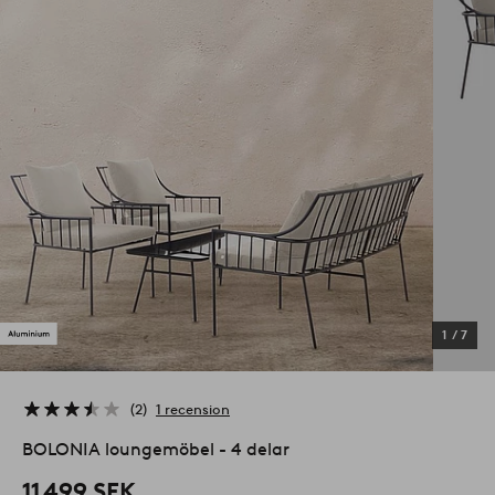
1
/
7
2
1 recension
BOLONIA loungemöbel - 4 delar
11 499 SEK