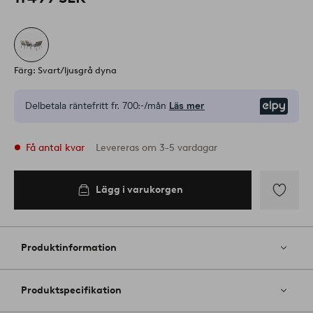
Färg: Svart/ljusgrå dyna
Delbetala räntefritt fr.
700:-/mån
Läs mer
Elpy
Få antal kvar
Levereras om 3-5 vardagar
Lägg i varukorgen
Lägg i
varukorgen
Lägg
till
i
Produktinformation
favoriter
Produktspecifikation