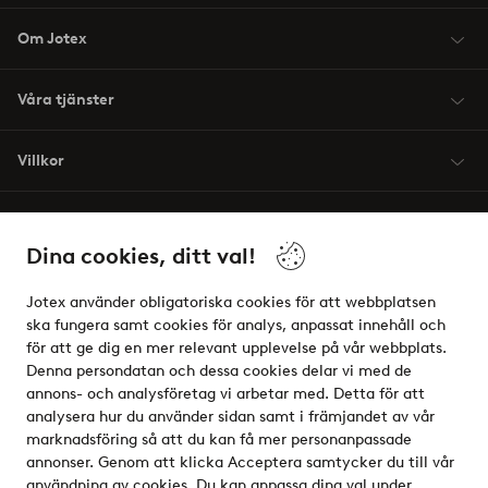
Om Jotex
Våra tjänster
Villkor
Vänner
Dina cookies, ditt val!
Jotex använder obligatoriska cookies för att webbplatsen
ska fungera samt cookies för analys, anpassat innehåll och
för att ge dig en mer relevant upplevelse på vår webbplats.
Säkra betalningar - Betala direkt eller dela upp
Denna persondatan och dessa cookies delar vi med de
annons- och analysföretag vi arbetar med. Detta för att
Vill du veta mer om
våra betalalternativ
?
analysera hur du använder sidan samt i främjandet av vår
elpy
marknadsföring så att du kan få mer personanpassade
annonser. Genom att klicka Acceptera samtycker du till vår
användning av cookies. Du kan anpassa dina val under