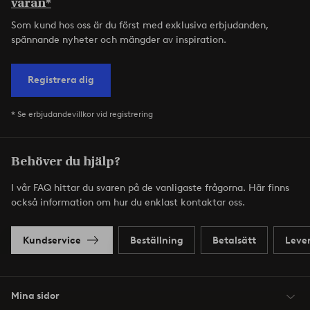
varan*
Som kund hos oss är du först med exklusiva erbjudanden,
spännande nyheter och mängder av inspiration.
Registrera dig
* Se erbjudandevillkor vid registrering
Behöver du hjälp?
I vår FAQ hittar du svaren på de vanligaste frågorna. Här finns
också information om hur du enklast kontaktar oss.
Kundservice
Beställning
Betalsätt
Leve
Mina sidor