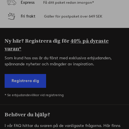
Express
Få ditt paket redan imorgon*
Fri frakt
Gäller för postpaket över 649 SEK
Ny här? Registrera dig för
40% på dyraste
varan*
Som kund hos oss är du först med exklusiva erbjudanden,
spännande nyheter och mängder av inspiration.
Registrera dig
* Se erbjudandevillkor vid registrering
Behöver du hjälp?
I vår FAQ hittar du svaren på de vanligaste frågorna. Här finns