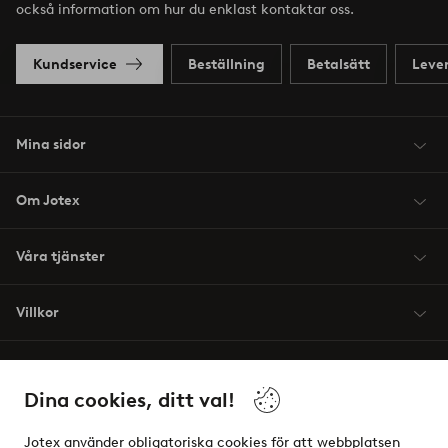
också information om hur du enklast kontaktar oss.
Kundservice
Beställning
Betalsätt
Leve
Mina sidor
Om Jotex
Våra tjänster
Villkor
Vänner
Dina cookies, ditt val!
Jotex använder obligatoriska cookies för att webbplatsen