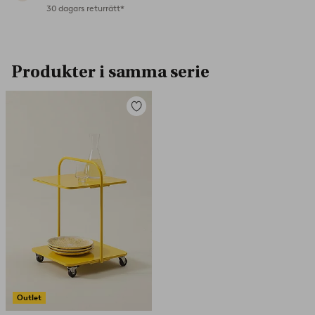
30 dagars returrätt*
Produkter i samma serie
Lägg
till
i
favoriter
Outlet