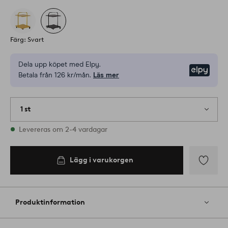
Färg: Svart
Dela upp köpet med Elpy.
Elpy
Betala från 126 kr/mån.
Läs mer
1 st
I lager
Levereras om 2-4 vardagar
Lägg i varukorgen
Lägg
till
i
Produktinformation
favoriter