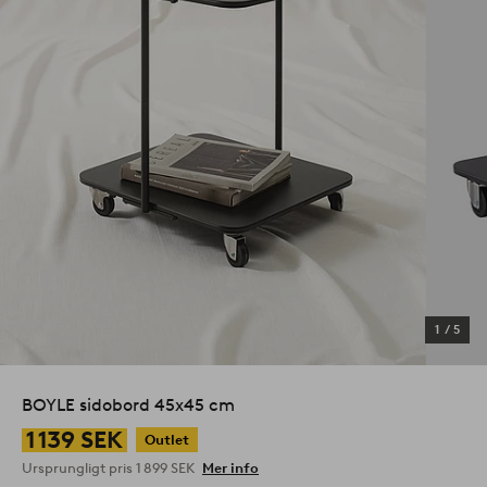
1
/
5
BOYLE sidobord 45x45 cm
1 139 SEK
Outlet
Ursprungligt pris
1 899 SEK
Mer info