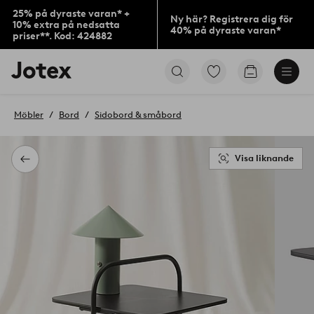
25% på dyraste varan* +
Ny här? Registrera dig för
10% extra på nedsatta
40% på dyraste varan*
priser**. Kod: 424882
Jotex
Gå
Gå
logotyp
till
till
-
favoritmarkerade
kundvagne
gå
produkter
Möbler
Bord
Sidobord & småbord
till
förstasidan
Visa liknande
Tillbaka