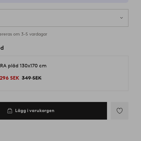
ereras om 3-5 vardagar
ed
RA pläd 130x170 cm
296 SEK
349 SEK
Lägg i varukorgen
Lägg
till
i
favoriter