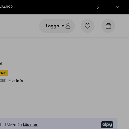
424992
Stän
Logga in
Gå
Gå
till
till
favoritmarkerade
kundvag
produkter
l
let
 SEK
Mer info
fr.
173:-/mån
Läs mer
Elpy