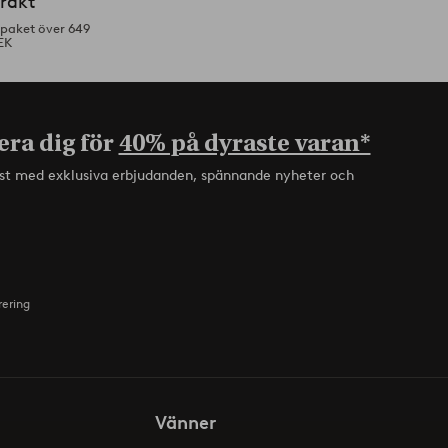
frakt
tpaket över 649
EK
era dig för
40% på dyraste varan*
rst med exklusiva erbjudanden, spännande nyheter och
rering
Vänner