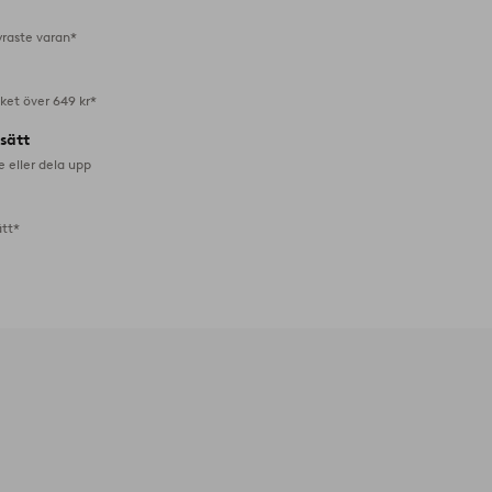
yraste varan*
aket över 649 kr*
lsätt
e eller dela upp
ätt*