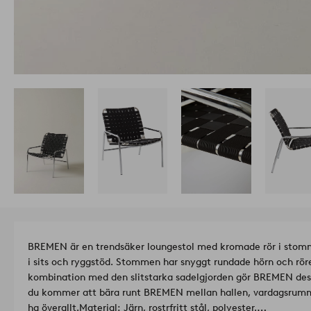
BREMEN är en trendsäker loungestol med kromade rör i stomm
i sits och ryggstöd. Stommen har snyggt rundade hörn och rören 
kombination med den slitstarka sadelgjorden gör BREMEN dessu
du kommer att bära runt BREMEN mellan hallen, vardagsrum
ha överallt.
Material: Järn, rostrfritt stål, polyester.