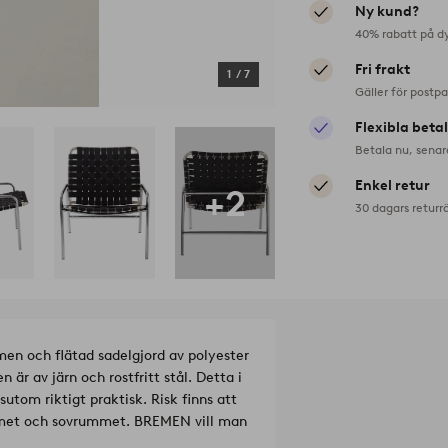
Ny kund?
40% rabatt på d
Fri frakt
1
/
7
Gäller för postp
Flexibla beta
Betala nu, senar
Enkel retur
+2
30 dagars returr
en och flätad sadelgjord av polyester
är av järn och rostfritt stål. Detta i
tom riktigt praktisk. Risk finns att
met och sovrummet. BREMEN vill man