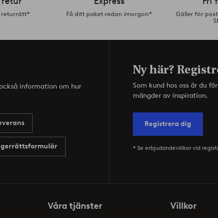
 retur
Express
Fri 
returrätt*
Få ditt paket redan imorgon*
Gäller för pos
S
Ny här? Registr
Som kund hos oss är du fö
s också information om hur
mängder av inspiration.
everans
Registrera dig
gerrättsformulär
* Se erbjudandevillkor vid regist
Våra tjänster
Villkor