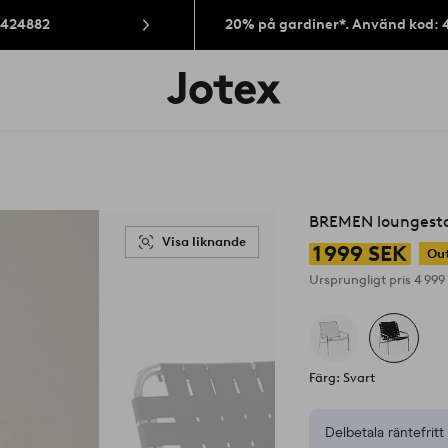
: 424882
20% på gardiner*. Använd kod: 
Jotex
logotyp
-
gå
till
förstasidan
BREMEN loungesto
Visa liknande
1 999 SEK
Out
Ursprungligt pris
4 999
Färg: Svart
Delbetala räntefritt 